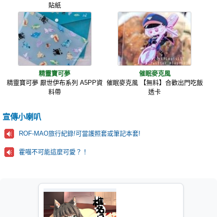
貼紙
精靈寶可夢
催眠麥克風
精靈寶可夢 厭世伊布系列 A5PP資
催眠麥克風 【無料】合歡出門吃飯
料帶
透卡
宣傳小喇叭
ROF-MAO旅行紀錄!可當護照套或筆記本套!
霍喵不可能這麼可愛？！