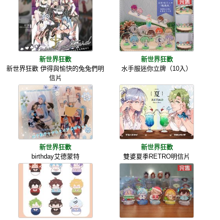
新世界狂歡
新世界狂歡
新世界狂歡 伊得與愉快的兔兔們明
水手服迷你立牌（10入）
信片
新世界狂歡
新世界狂歡
birthday艾德蒙特
雙婆夏季RETRO明信片