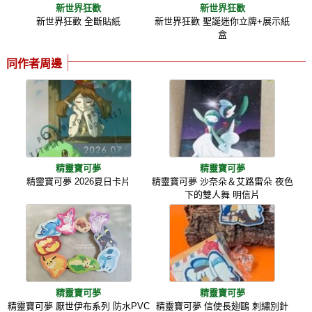
新世界狂歡
新世界狂歡
新世界狂歡 全斷貼紙
新世界狂歡 聖誕迷你立牌+展示紙
盒
同作者周邊
精靈寶可夢
精靈寶可夢
精靈寶可夢 2026夏日卡片
精靈寶可夢 沙奈朵＆艾路雷朵 夜色
下的雙人舞 明信片
精靈寶可夢
精靈寶可夢
精靈寶可夢 厭世伊布系列 防水PVC
精靈寶可夢 信使長翅鷗 刺繡別針