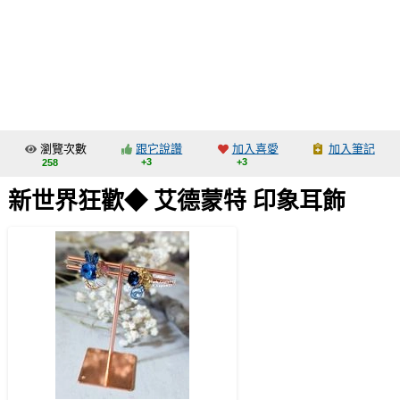
同人社團
工作委託
同人宣傳看板
繪圖藝廊
瀏覽次數
跟它說讚
加入喜愛
加入筆記
交流中心
+3
+3
258
攤位轉讓區
新世界狂歡◆ 艾德蒙特 印象耳飾
會員功能選單
會員中心
註冊會員
登入