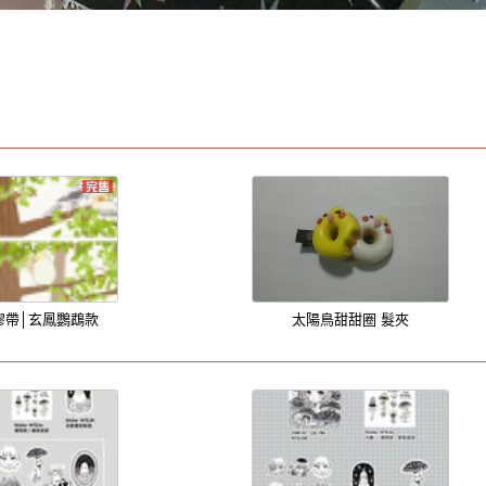
膠帶│玄鳳鸚鵡款
太陽鳥甜甜圈 髮夾