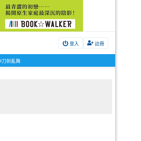
登入
註冊
#刀劍亂舞