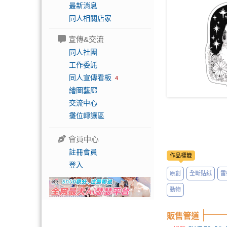
最新消息
同人相關店家
宣傳&交流
同人社團
工作委託
同人宣傳看板
4
繪圖藝廊
交流中心
攤位轉讓區
會員中心
註冊會員
作品標籤
登入
原創
全斷貼紙
雷
動物
販售管道