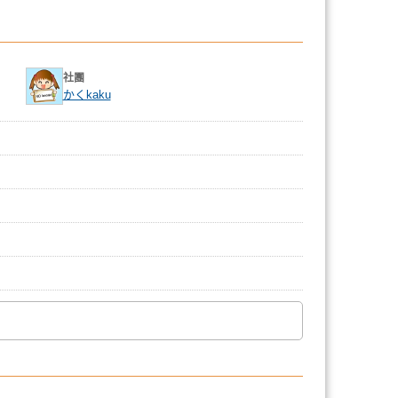
社團
かくkaku