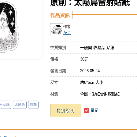
原創：太陽鳥雷射貼紙
作品資訊
作者
かく
性質類別
一般向 收藏品 貼紙
價格
30元
發售日期
2026-05-24
尺寸
約8*5cm大小
材質
全斷，彩虹雷射膜貼紙
射貼紙
太陽鳥
鸚鵡
量足
特別說明