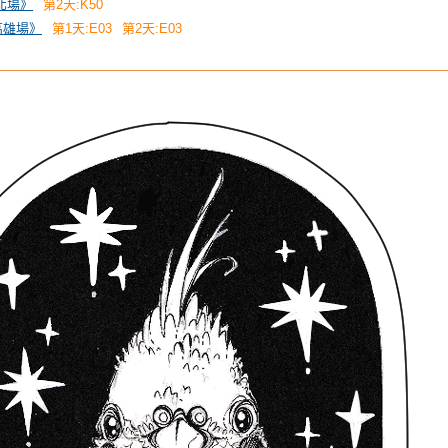
台北場》
第2天:K50
《高雄場》
第1天:E03
第2天:E03