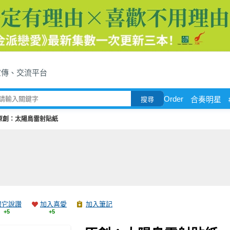
宣傳、交流平台
Order
合奏明星
搜尋
原創：太陽鳥雷射貼紙
跟它說讚
加入喜愛
加入筆記
+5
+5