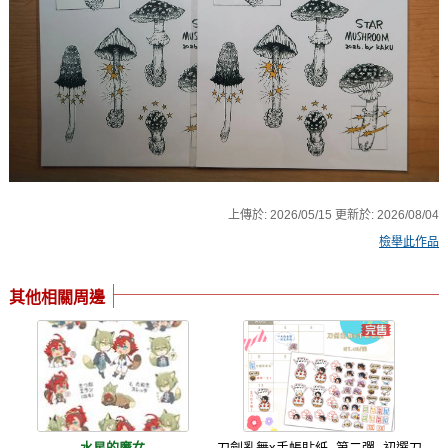
上傳於:
2026/05/15
更新於:
2026/08/04
檢舉此作品
其他相關周邊
水星的魔女
刀劍亂舞x手帳貼紙 -第二彈- 初選刀