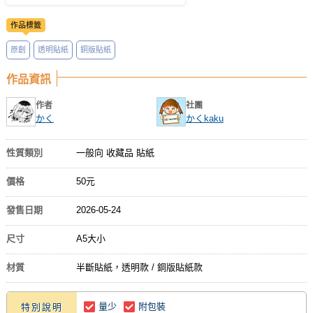
作品標籤
原創
透明貼紙
銅版貼紙
作品資訊
作者
社團
かく
かくkaku
性質類別
一般向 收藏品 貼紙
價格
50元
發售日期
2026-05-24
尺寸
A5大小
材質
半斷貼紙，透明款 / 銅版貼紙款
量少
附包裝
特別說明