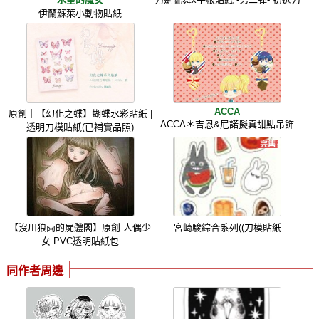
伊蘭蘇萊小動物貼紙
ACCA
原創｜【幻化之蝶】蝴蝶水彩貼紙 |
ACCA＊吉恩&尼諾擬真甜點吊飾
透明刀模貼紙(已補實品照)
【沒川狼雨的屍體閣】原創 人偶少
宮崎駿綜合系列((刀模貼紙
女 PVC透明貼紙包
同作者周邊