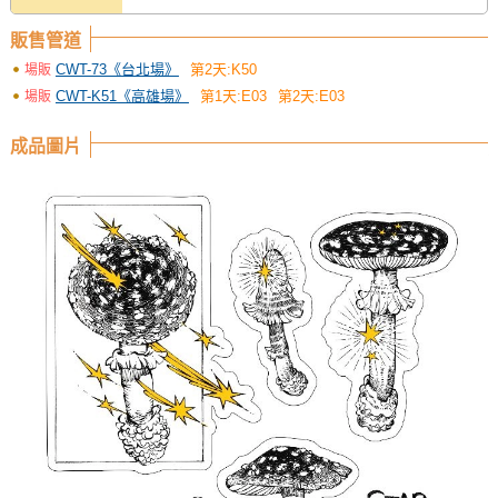
販售管道
CWT-73《台北場》
第2天:K50
場販
CWT-K51《高雄場》
第1天:E03
第2天:E03
場販
成品圖片