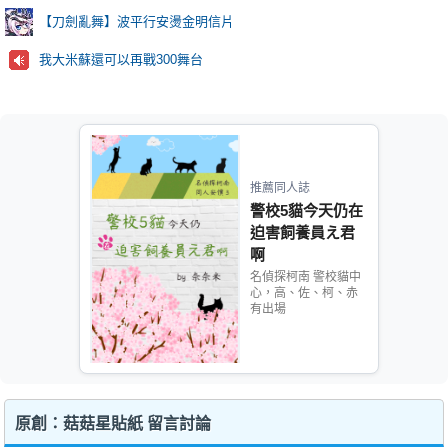
【刀劍亂舞】波平行安燙金明信片
我大米蘇還可以再戰300舞台
推薦同人誌
警校5貓今天仍在
迫害飼養員え君
啊
名偵探柯南 警校貓中
心，高、佐、柯、赤
有出場
原創：菇菇星貼紙 留言討論