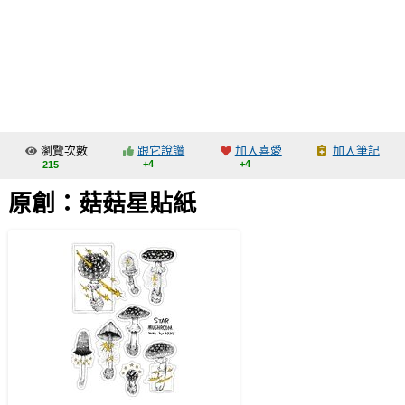
同人社團
工作委託
同人宣傳看板
繪圖藝廊
瀏覽次數
跟它說讚
加入喜愛
加入筆記
交流中心
+4
+4
215
攤位轉讓區
原創：菇菇星貼紙
會員功能選單
會員中心
註冊會員
登入