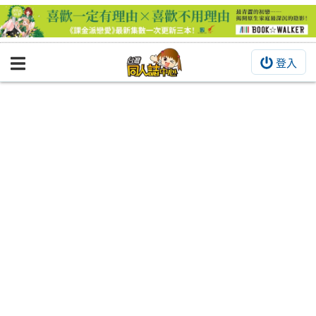
登入
BOOKY書集倉庫
同人作品
同人誌
同人周邊
同人數位作品
活動&消息
同人誌活動
最新消息
同人相關店家
宣傳&交流