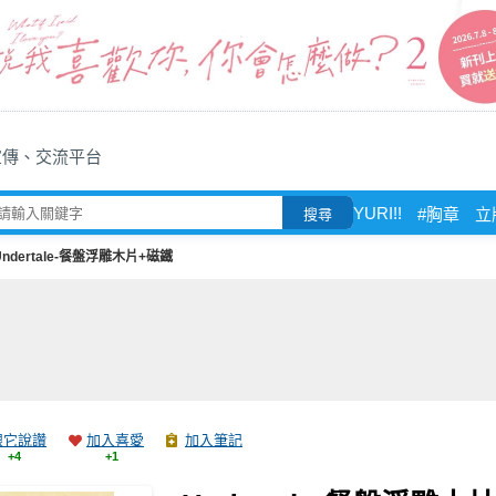
宣傳、交流平台
YURI!!
#胸章
立
搜尋
Undertale-餐盤浮雕木片+磁鐵
跟它說讚
加入喜愛
加入筆記
+4
+1