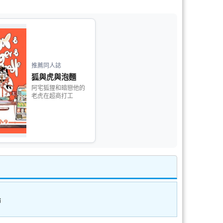
推薦同人誌
狐與虎與泡麵
阿宅狐狸和暗戀他的
老虎在超商打工
論