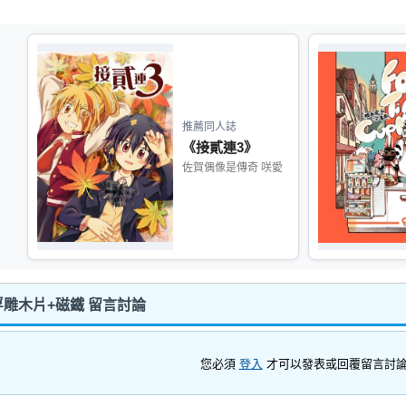
推薦同人誌
《接貳連3》
佐賀偶像是傳奇 咲愛
餐盤浮雕木片+磁鐵 留言討論
您必須
登入
才可以發表或回覆留言討