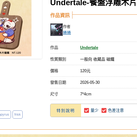
Undertale-餐盤浮雕木
作品資訊
作者
捲捲
作品
Undertale
性質類別
一般向 收藏品 磁鐵
價格
120元
發售日期
2026-05-30
尺寸
7*4cm
量少
色差注意
特別說明
apyrus
frisk