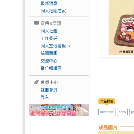
最新消息
同人相關店家
宣傳&交流
同人社團
工作委託
同人宣傳看板
3
繪圖藝廊
交流中心
攤位轉讓區
會員中心
註冊會員
登入
作品標籤
undertale
sans
p
成品圖片