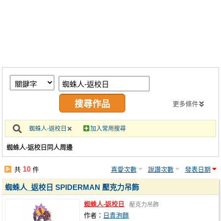
同人社團
工作委託
同人宣傳看板
繪圖藝廊
交流中心
攤位轉讓區
更多條件
會員功能選單
蜘蛛人-返校日
加入常用搜尋
會員中心
蜘蛛人-返校日同人周邊
註冊會員
10
共
件
喜愛次數
說讚次數
發表日期
登入
蜘蛛人_返校日 SPIDERMAN 壓克力吊飾
蜘蛛人-返校日
壓克力吊飾
作者：
日青泡麵