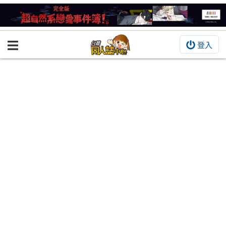
登入
BOOKY書集倉庫
同人作品
同人誌
同人周邊
同人數位作品
活動&消息
同人誌活動
最新消息
同人相關店家
宣傳&交流