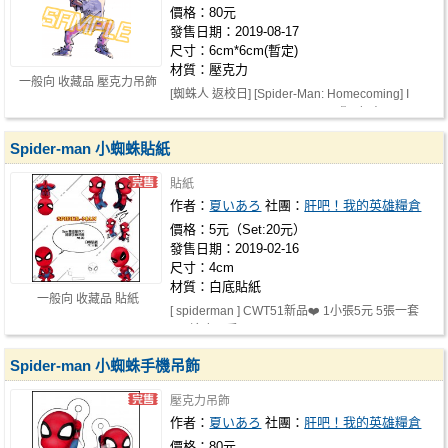
價格：80元
發售日期：2019-08-17
尺寸：6cm*6cm(暫定)
材質：壓克力
一般向 收藏品 壓克力吊飾
[蜘蛛人 返校日] [Spider-Man: Homecoming] I
SURVIVED MY TRIP TO NYC 『一起來…
Spider-man 小蜘蛛貼紙
貼紙
作者：
夏いあろ
社團：
肝吧！我的英雄糧倉
價格：5元（Set:20元）
發售日期：2019-02-16
尺寸：4cm
材質：白底貼紙
一般向 收藏品 貼紙
[ spiderman ] CWT51新品❤️ 1小張5元 5張一套
20!!這麼可愛不買嗎>///<
Spider-man 小蜘蛛手機吊飾
壓克力吊飾
作者：
夏いあろ
社團：
肝吧！我的英雄糧倉
價格：80元