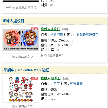
尺寸：A6
材質：紙
一般向 文具用品 明信片
蜘蛛人返校日
蜘蛛人返校日
磁鐵
作者：
卡斯威爾
社團：
生命就是該浪費在美好的時刻
價格：30元（Set:50元）
發售日期：2017-08-05
尺寸：32mm
目前印量調查中：
一般向 收藏品 磁鐵
https://docs.google.com/forms/d/e/1FAIpQLSfz
[印調中] HI Spider-Man 貼紙
蜘蛛人 返校日
貼紙
作者：
一宮辰
社團：
翹臀星球
價格：60元
發售日期：2017-08-05
尺寸：未定
一般向 收藏品 貼紙