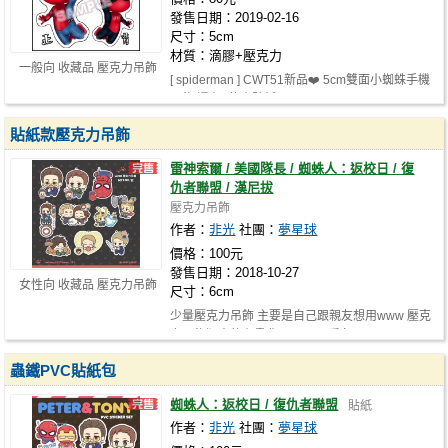
發售日期：2019-02-16
尺寸：5cm
材質：滴膠+壓克力
一般向 收藏品 壓克力吊飾
[ spiderman ] CWT51新品❤️ 5cm雙面小蜘蛛手機
吊飾 還有5款小貼紙!
貼紙款壓克力吊飾
雷神索爾 / 美國隊長 / 蜘蛛人：返校日 / 復
仇者聯盟 / 漢尼拔
壓克力吊飾
作者：
非光
社團：
夢星球
價格：100元
發售日期：2018-10-27
女性向 收藏品 壓克力吊飾
尺寸：6cm
少量壓克力吊飾 主要是自己跟親友想用www 壓克
力吊飾版本的有畫背面( ^ω^ ) 盾冬…
蟲鐵PVC貼紙包
蜘蛛人：返校日 / 復仇者聯盟
貼紙
作者：
非光
社團：
夢星球