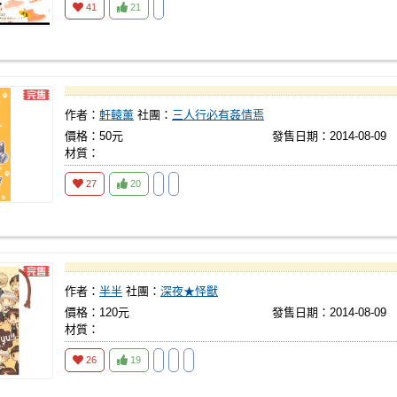
41
21
作者：
軒轅薰
社團：
三人行必有姦情焉
價格：50元
發售日期：2014-08-09
材質：
27
20
作者：
半半
社團：
深夜★怪獸
價格：120元
發售日期：2014-08-09
材質：
26
19