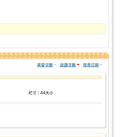
喜愛次數
說讚次數
發表日期
尺寸：A4大小