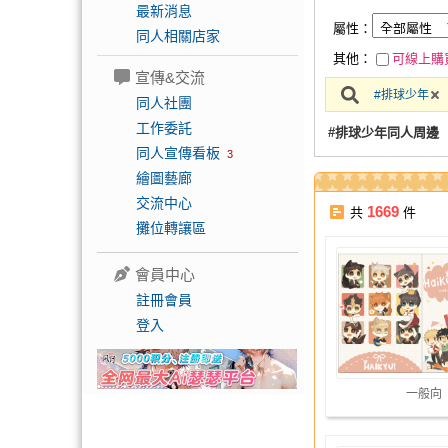
最新消息
屬性：
同人相關店家
其他：
可線上購
宣傳&交流
#排球少年
同人社團
工作委託
#排球少年同人周邊
同人宣傳看板
3
繪圖藝廊
交流中心
1669
共
件
攤位轉讓區
會員中心
註冊會員
登入
一般向