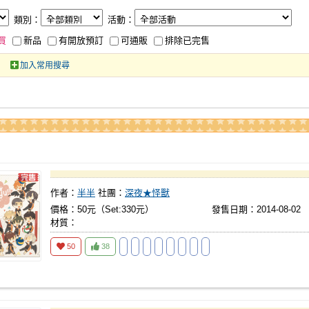
類別：
活動：
買
新品
有開放預訂
可通販
排除已完售
加入常用搜尋
作者：
半半
社團：
深夜★怪獸
價格：50元（Set:330元）
發售日期：2014-08-02
材質：
50
38