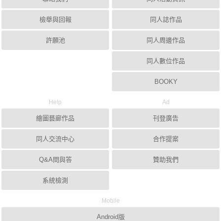
檢舉與回報
同人誌作品
許願池
同人周邊作品
同人數位作品
BOOKY
Help
Ad
繪圖藝廊作品
刊登廣告
同人交流中心
合作提案
Q&A問與答
贊助我們
系統檢測
Mobile
Android版