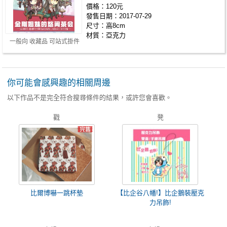
價格：120元
發售日期：2017-07-29
尺寸：高8cm
材質：亞克力
一般向 收藏品 可站式掛件
你可能會感興趣的相關周邊
以下作品不是完全符合搜尋條件的結果，或許您會喜歡。
戳
凳
比爾博嚇一跳杯墊
【比企谷八幡!】比企鵝裝壓克
力吊飾!