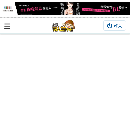
登入
BOOKY書集倉庫
同人作品
同人誌
同人周邊
同人數位作品
活動&消息
同人誌活動
最新消息
同人相關店家
宣傳&交流