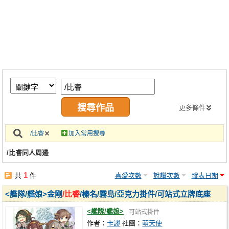
同人社團
工作委託
同人宣傳看板
繪圖藝廊
交流中心
攤位轉讓區
更多條件
會員功能選單
/比睿
加入常用搜尋
會員中心
/比睿同人周邊
註冊會員
1
共
件
喜愛次數
說讚次數
發表日期
登入
<艦隊/艦娘>金剛
/比睿
/榛名/霧島/亞克力掛件/可站式立牌底座
<艦隊/艦娘>
可站式掛件
作者：
卡謬
社團：
萌天使