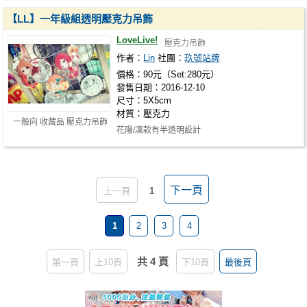
【LL】一年級組透明壓克力吊飾
LoveLive!
壓克力吊飾
作者：
Lin
社團：
玖號站牌
價格：90元（Set:280元）
發售日期：2016-12-10
尺寸：5X5cm
材質：壓克力
一般向 收藏品 壓克力吊飾
花陽/凜款有半透明設計
下一頁
上一頁
1
1
2
3
4
共 4 頁
第一頁
上10頁
下10頁
最後頁