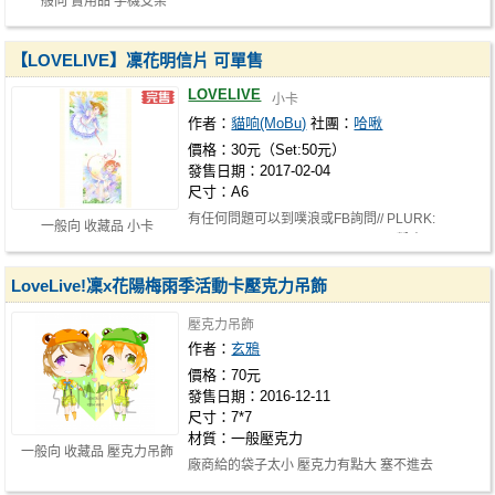
一般向 實用品 手機支架
【LOVELIVE】凜花明信片 可單售
LOVELIVE
小卡
作者：
貓响(MoBu)
社團：
哈啾
價格：30元（Set:50元）
發售日期：2017-02-04
尺寸：A6
有任何問題可以到噗浪或FB詢問// PLURK:
一般向 收藏品 小卡
http://www.plurk.com/riddlewind FB粉專:…
LoveLive!凜x花陽梅雨季活動卡壓克力吊飾
壓克力吊飾
作者：
玄鴉
價格：70元
發售日期：2016-12-11
尺寸：7*7
材質：一般壓克力
一般向 收藏品 壓克力吊飾
廠商給的袋子太小 壓克力有點大 塞不進去