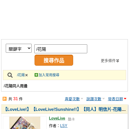
同人社團
工作委託
同人宣傳看板
繪圖藝廊
交流中心
攤位轉讓區
更多條件
會員功能選單
/花陽
加入常用搜尋
會員中心
/花陽同人周邊
註冊會員
31
共
件
喜愛次數
說讚次數
發表日期
登入
【LoveLive!】【LoveLive!Sunshine!!】【同人】明信片-花陽派對/千歌狂夜
LoveLive
酷卡
作者：
LSY