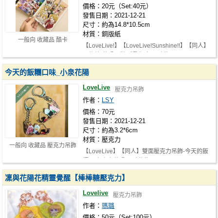
價格：20元（Set:40元）
發售日期：2021-12-21
尺寸：約為14.8*10.5cm
材質：銅版紙
一般向 收藏品 酷卡
【LoveLive!】【LoveLive!Sunshine!!】【同人】
明信片-花陽派對/千歌狂夜 尺寸約…
今天的飯糰口味_小泉花陽
LoveLive
壓克力吊飾
作者：
LSY
價格：70元
發售日期：2021-12-21
尺寸：約為3.2*6cm
材質：壓克力
一般向 收藏品 壓克力吊飾
【LoveLive】【同人】雙面壓克力吊飾-今天的飯
糰口味 小泉花陽 尺寸約為6*3.2cm …
凜與花陽花精靈覺醒【棒棒糖壓克力】
Lovelive
壓克力吊飾
作者：
瑪璐
價格：50元（Set:100元）