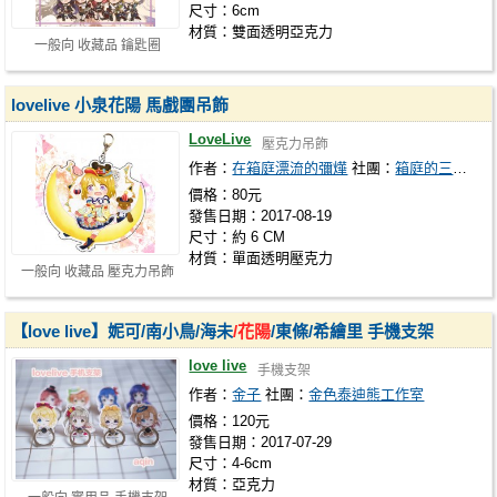
尺寸：6cm
材質：雙面透明亞克力
一般向 收藏品 鑰匙圈
lovelive 小泉花陽 馬戲團吊飾
LoveLive
壓克力吊飾
作者：
在箱庭漂流的彌燁
社團：
箱庭的三色糰子
價格：80元
發售日期：2017-08-19
尺寸：約 6 CM
材質：單面透明壓克力
一般向 收藏品 壓克力吊飾
【love live】妮可/南小鳥/海未
/花陽
/東條/希繪里 手機支架
love live
手機支架
作者：
金子
社團：
金色泰迪熊工作室
價格：120元
發售日期：2017-07-29
尺寸：4-6cm
材質：亞克力