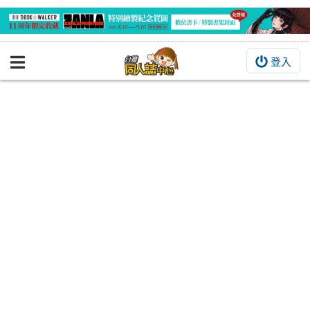
登入
BOOKY書集倉庫
同人作品
同人誌
同人周邊
同人數位作品
活動&消息
同人誌活動
最新消息
同人相關店家
宣傳&交流