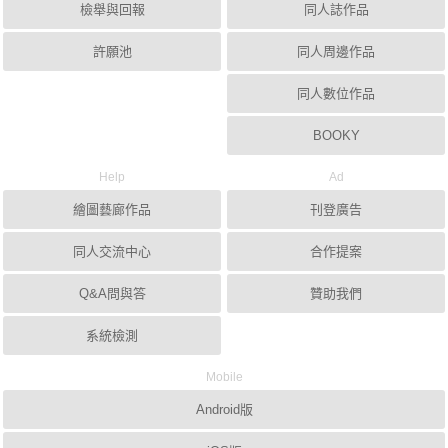
檢舉與回報
同人誌作品
許願池
同人周邊作品
同人數位作品
BOOKY
Help
Ad
繪圖藝廊作品
刊登廣告
同人交流中心
合作提案
Q&A問與答
贊助我們
系統檢測
Mobile
Android版