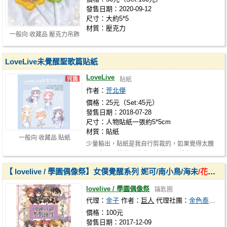
發售日期：2020-09-12
尺寸：大約5*5
材質：壓克力
一般向 收藏品 壓克力吊飾
LoveLive未覺醒聖歌篇貼紙
LoveLive
貼紙
作者：
荒北儚
價格：25元（Set:45元）
發售日期：2018-07-28
尺寸：人物貼紙一張約5*5cm
材質：貼紙
一般向 收藏品 貼紙
少量輸出，貼紙是我自行剪裁的，如果覺得太醜
可以自己再剪 第一次出同人商品，若有…
【 lovelive / 學園偶像祭】女僕覺醒系列 妮可/南小鳥/海未
/花陽
/
lovelive / 學園偶像祭
鑰匙圈
代理：
金子
作者：
巨人
代理社團：
金色泰迪熊工作室
價格：100元
發售日期：2017-12-09