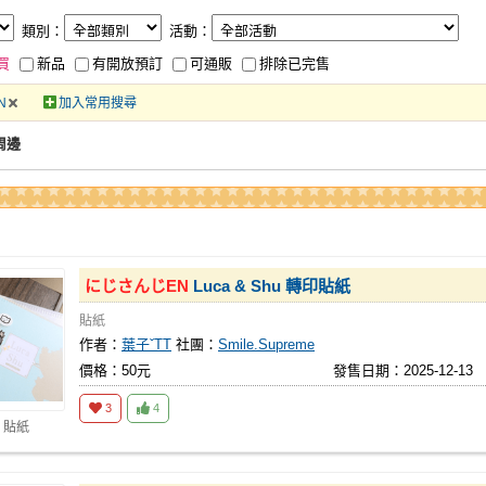
類別：
活動：
買
新品
有開放預訂
可通販
排除已完售
N
加入常用搜尋
周邊
にじさんじ
EN
Luca & Shu 轉印貼紙
貼紙
作者：
葉子ˇTT
社團：
Smile.Supreme
價格：50元
發售日期：2025-12-13
3
4
 貼紙