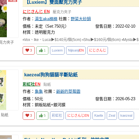
【Luxiem】雙面壓克力夾子
にじさんじ
EN
壓克力夾子
作者：
湯生aka楠楠
社團：
野菜大砂鍋
價格：未定（Set:750元）
發售日期：2022-02-10
材質：透明壓克力
▪Vox、Ike、Luca▶$140元/個(5cm) ▪Shu▶$160元/個(6cm) ▪Mysta▶$
壓克力夾子
3
1
Luxiem
Nijisanji
EN
にじさんじ
kaezeal狗狗貓貓半斷貼紙
彩虹社
EN
貼紙
作者：
龜龜
社團：
爺爺的草莓園
價格：50元
發售日期：2026-05-23
材質：銅板貼紙+銀河膜
 貼紙
3
5
彩虹社
にじさんじ
EN
Kaelix
Zeal
kaezeal