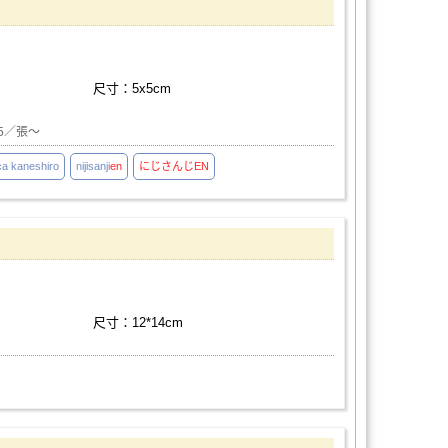
尺寸：5x5cm
5／張～
ca kaneshiro
nijisanji
en
にじさんじ
EN
尺寸：12*14cm