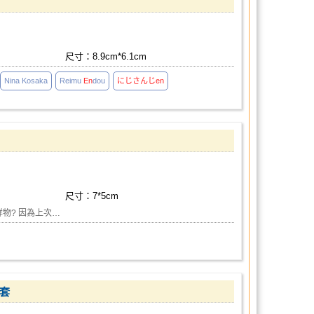
尺寸：8.9cm*6.1cm
Nina Kosaka
Reimu
En
dou
にじさんじ
en
尺寸：7*5cm
祥物? 因為上次…
卡套