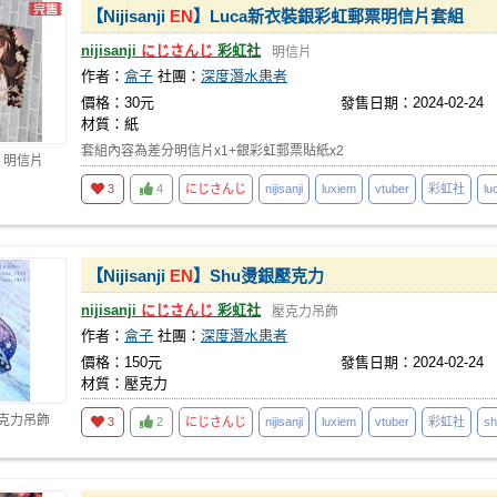
【Nijisanji
EN
】Luca新衣裝銀彩虹郵票明信片套組
nijisanji
にじさんじ
彩虹社
明信片
作者：
盒子
社團：
深度潛水患者
價格：30元
發售日期：2024-02-24
材質：紙
套組內容為差分明信片x1+銀彩虹郵票貼紙x2
 明信片
3
4
にじさんじ
nijisanji
luxiem
vtuber
彩虹社
lu
【Nijisanji
EN
】Shu燙銀壓克力
nijisanji
にじさんじ
彩虹社
壓克力吊飾
作者：
盒子
社團：
深度潛水患者
價格：150元
發售日期：2024-02-24
材質：壓克力
壓克力吊飾
3
2
にじさんじ
nijisanji
luxiem
vtuber
彩虹社
sh