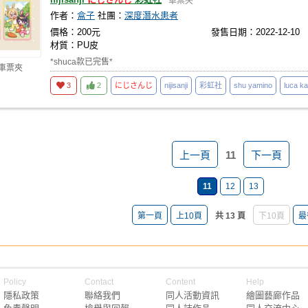
車票夾
作者：
盒子
社團：
深度潛水患者
價格：200元
發售日期：2022-12-10
材質：PU皮
*shuca款已完售*
 車票夾
3
2
にじさんじ
nijisanji
彩虹社
shu yamino
luca k
上一頁
11
下一頁
11
12
13
第一頁
上10頁
共 13 頁
下10頁
最
Policy
Contact
Content
Help
隱私政策
聯絡我們
同人活動資訊
繪圖藝廊作品