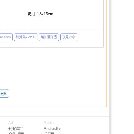
尺寸：8x15cm
aneshiro
加賀美ハヤト
葉加瀬冬雪
夜見れな
後頁
Ad
Mobile
刊登廣告
Android版