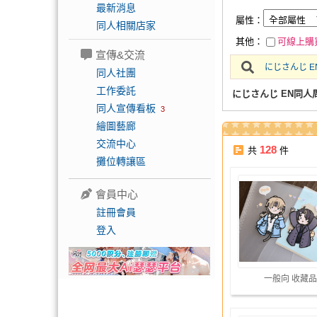
最新消息
屬性：
同人相關店家
其他：
可線上購
宣傳&交流
にじさんじ E
同人社團
工作委託
にじさんじ EN同人
同人宣傳看板
3
繪圖藝廊
交流中心
128
共
件
攤位轉讓區
會員中心
註冊會員
登入
一般向 收藏品