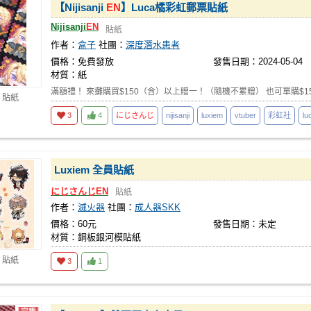
【Nijisanji
EN
】Luca橘彩虹郵票貼紙
Nijisanji
EN
貼紙
作者：
盒子
社團：
深度潛水患者
價格：免費發放
發售日期：2024-05-04
材質：紙
滿額禮！ 來攤購買$150（含）以上贈一！（隨機不累贈） 也可單購$1
 貼紙
3
4
にじさんじ
nijisanji
luxiem
vtuber
彩虹社
lu
Luxiem 全員貼紙
にじさんじ
EN
貼紙
作者：
滅火器
社團：
成人器SKK
價格：60元
發售日期：未定
材質：銅板銀河模貼紙
 貼紙
3
1