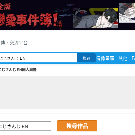
宣傳、交流平台
F
偶像星願
其他
搜尋
にじさんじ EN同人周邊