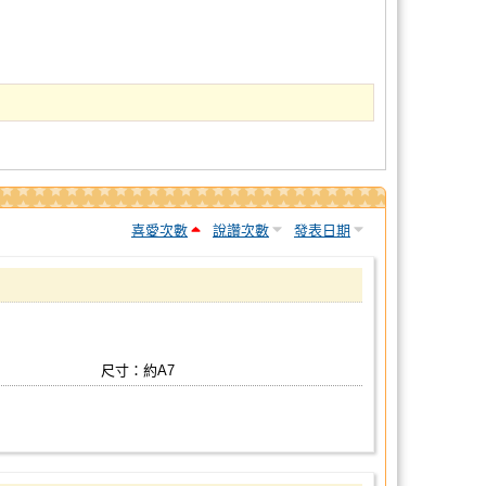
喜愛次數
說讚次數
發表日期
尺寸：約A7