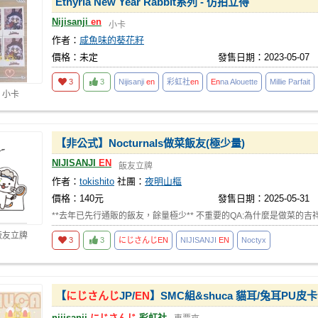
Ethyria New Year Rabbit系列 - 仿拍立得
Nijisanji
en
小卡
作者：
咸魚味的葵花籽
價格：未定
發售日期：2023-05-07
3
3
Nijisanji
en
彩虹社
en
En
na Alouette
Millie Parfait
 小卡
【非公式】Nocturnals做菜飯友(極少量)
NIJISANJI
EN
飯友立牌
作者：
tokishito
社團：
夜明山樞
價格：140元
發售日期：2025-05-31
**去年已先行通販的飯友，餘量極少** 不重要的QA:為什麼是做菜的吉
飯友立牌
3
3
にじさんじ
EN
NIJISANJI
EN
Noctyx
【
にじさんじ
JP/
EN
】SMC組&shuca 貓耳/兔耳PU皮
nijisanji
にじさんじ
彩虹社