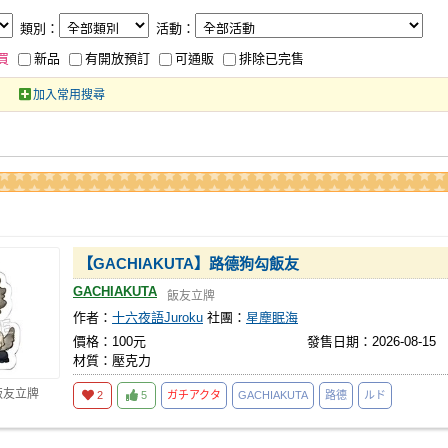
類別：
活動：
買
新品
有開放預訂
可通販
排除已完售
加入常用搜尋
【GACHIAKUTA】路德狗勾飯友
GACHIAKUTA
飯友立牌
作者：
十六夜語Juroku
社團：
星塵眠海
價格：100元
發售日期：2026-08-15
材質：壓克力
飯友立牌
2
5
ガチアクタ
GACHIAKUTA
路德
ルド