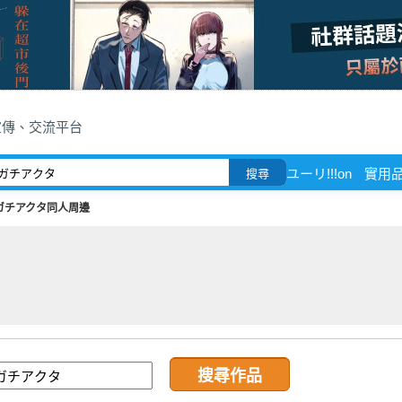
宣傳、交流平台
ユーリ!!!on
實用
搜尋
ガチアクタ同人周邊