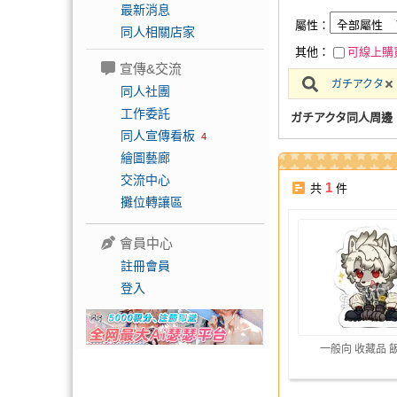
最新消息
屬性：
同人相關店家
其他：
可線上購
宣傳&交流
ガチアクタ
同人社團
工作委託
ガチアクタ同人周邊
同人宣傳看板
4
繪圖藝廊
交流中心
1
共
件
攤位轉讓區
會員中心
註冊會員
登入
一般向 收藏品 