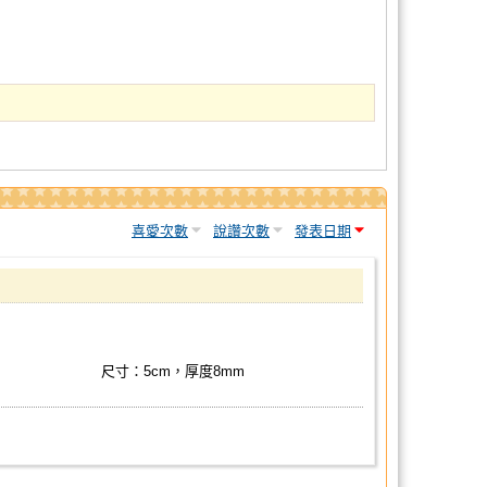
喜愛次數
說讚次數
發表日期
尺寸：5cm，厚度8mm