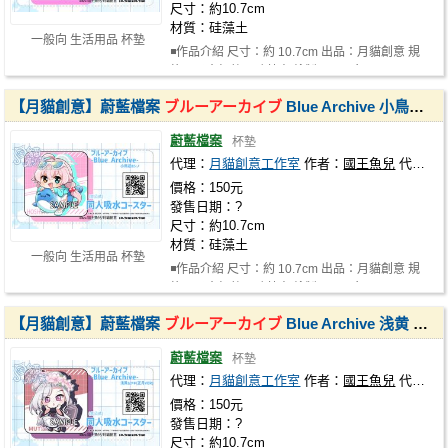
尺寸：約10.7cm
材質：硅藻土
一般向 生活用品 杯墊
◾作品介紹 尺寸：約 10.7cm 出品：月貓創意 規
格：吸水杯墊，硅藻土 繪製：國王魚…
【月貓創意】蔚藍檔案
ブルーアーカイブ
Blue Archive 小鳥遊 ホシノ 小鳥遊星野 同人吸水杯墊 繪師 國王魚兒
蔚藍檔案
杯墊
代理：
月貓創意工作室
作者：
國王魚兒
代理社團：
價格：150元
發售日期：?
尺寸：約10.7cm
材質：硅藻土
一般向 生活用品 杯墊
◾作品介紹 尺寸：約 10.7cm 出品：月貓創意 規
格：吸水杯墊，硅藻土 繪製：國王魚…
【月貓創意】蔚藍檔案
ブルーアーカイブ
Blue Archive 浅黄 ムツキ 浅黄睦月 正月款 同人吸水杯墊 繪師 國王魚兒
蔚藍檔案
杯墊
代理：
月貓創意工作室
作者：
國王魚兒
代理社團：
價格：150元
發售日期：?
尺寸：約10.7cm