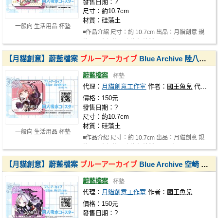
發售日期：?
尺寸：約10.7cm
材質：硅藻土
一般向 生活用品 杯墊
◾作品介紹 尺寸：約 10.7cm 出品：月貓創意 規
格：吸水杯墊，硅藻土 繪製：國王魚…
【月貓創意】蔚藍檔案
ブルーアーカイブ
Blue Archive 陸八魔 アル 亞瑠 阿露 同人吸水杯墊 繪師 國王魚兒
蔚藍檔案
杯墊
代理：
月貓創意工作室
作者：
國王魚兒
代理社團：
價格：150元
發售日期：?
尺寸：約10.7cm
材質：硅藻土
一般向 生活用品 杯墊
◾作品介紹 尺寸：約 10.7cm 出品：月貓創意 規
格：吸水杯墊，硅藻土 繪製：國王魚…
【月貓創意】蔚藍檔案
ブルーアーカイブ
Blue Archive 空崎 ヒナ 空崎陽奈 同人吸水杯墊 繪師 國王魚兒
蔚藍檔案
杯墊
代理：
月貓創意工作室
作者：
國王魚兒
價格：150元
發售日期：?