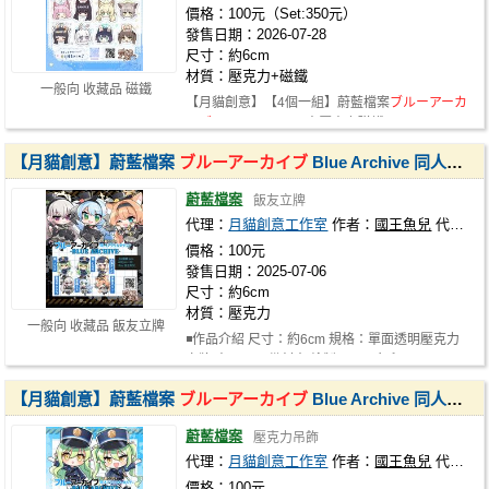
價格：100元（Set:350元）
發售日期：2026-07-28
尺寸：約6cm
材質：壓克力+磁鐵
一般向 收藏品 磁鐵
【月貓創意】【4個一組】蔚藍檔案
ブルーアーカ
イブ
Blue Archive 同人壓克力磁鐵 S…
【月貓創意】蔚藍檔案
ブルーアーカイブ
Blue Archive 同人壓克力飯友立牌 橘ヒカリ,橘ノゾミ,内海アオバ,歌住サクラコ,蒼森ミネ,伊落マリー 繪師 國王魚兒
蔚藍檔案
飯友立牌
代理：
月貓創意工作室
作者：
國王魚兒
代理社團：
價格：100元
發售日期：2025-07-06
尺寸：約6cm
材質：壓克力
一般向 收藏品 飯友立牌
◾作品介紹 尺寸：約6cm 規格：單面透明壓克力
立牌 出品：月貓創意 繪製：國王魚兒…
【月貓創意】蔚藍檔案
ブルーアーカイブ
Blue Archive 同人壓克力吊飾 橘ヒカリ,橘ノゾミ,内海アオバ,歌住サクラコ,蒼森ミネ,伊落マリー 繪師 國王魚兒
蔚藍檔案
壓克力吊飾
代理：
月貓創意工作室
作者：
國王魚兒
代理社團：
價格：100元