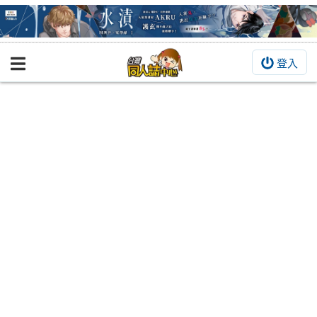
登入
BOOKY書集倉庫
同人作品
同人誌
同人周邊
同人數位作品
活動&消息
同人誌活動
最新消息
同人相關店家
宣傳&交流