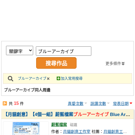
同人社團
工作委託
同人宣傳看板
繪圖藝廊
交流中心
攤位轉讓區
更多條件
會員功能選單
ブルーアーカイブ
加入常用搜尋
會員中心
ブルーアーカイブ同人周邊
註冊會員
15
共
件
喜愛次數
說讚次數
發表日期
登入
【月貓創意】【4個一組】蔚藍檔案
ブルーアーカイブ
Blue Archive 同人壓克力磁鐵 SRT特殊學園 七度雪乃、吉野妮可、高倉胡桃、天神山音葵、月雪宮子、空井咲、風倉萌、霞澤美游
蔚藍檔案
磁鐵
作者：
月貓創意工作室
社團：
月貓創意工作室