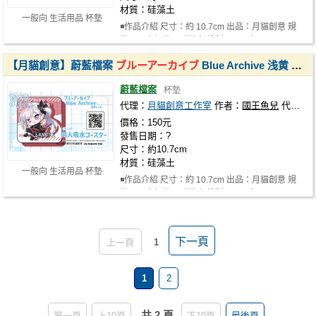
材質：硅藻土
一般向 生活用品 杯墊
◾作品介紹 尺寸：約 10.7cm 出品：月貓創意 規
格：吸水杯墊，硅藻土 繪製：國王魚…
【月貓創意】蔚藍檔案
ブルーアーカイブ
Blue Archive 浅黄 ムツキ 浅黄睦月 同人吸水杯墊 繪師 國王魚兒
蔚藍檔案
杯墊
代理：
月貓創意工作室
作者：
國王魚兒
代理社團：
價格：150元
發售日期：?
尺寸：約10.7cm
材質：硅藻土
一般向 生活用品 杯墊
◾作品介紹 尺寸：約 10.7cm 出品：月貓創意 規
格：吸水杯墊，硅藻土 繪製：國王魚…
下一頁
上一頁
1
1
2
共 2 頁
第一頁
上10頁
下10頁
最後頁