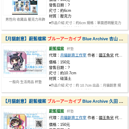
發售日期：?
尺寸：約6cm
材質：壓克力
男性向 收藏品 壓克力吊飾
◾作品介紹 尺寸：約6cm 規格：單面透明壓克力
出品：月貓創意 繪製：國王魚兒 角…
【月貓創意】蔚藍檔案
ブルーアーカイブ
Blue Archive 杏山 カズサ 千紗 同人吸水杯墊 繪師 國王魚兒
蔚藍檔案
杯墊
代理：
月貓創意工作室
作者：
國王魚兒
代理社團：
價格：150元
發售日期：?
尺寸：約10.7cm
材質：硅藻土
一般向 生活用品 杯墊
◾作品介紹 尺寸：約 10.7cm 出品：月貓創意 規
格：吸水杯墊，硅藻土 繪製：國王魚…
【月貓創意】蔚藍檔案
ブルーアーカイブ
Blue Archive 久田 イズナ 伊樹菜 泉奈 同人吸水杯墊 繪師 國王魚兒
蔚藍檔案
杯墊
代理：
月貓創意工作室
作者：
國王魚兒
代理社團：
價格：150元