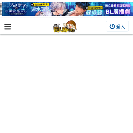
登入
BOOKY書集倉庫
同人作品
同人誌
同人周邊
同人數位作品
活動&消息
同人誌活動
最新消息
同人相關店家
宣傳&交流