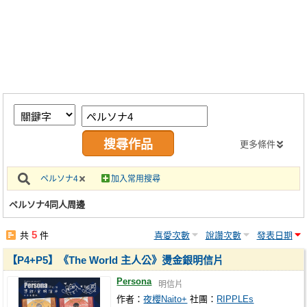
同人社團
工作委託
同人宣傳看板
繪圖藝廊
交流中心
攤位轉讓區
更多條件
會員功能選單
ペルソナ4
加入常用搜尋
會員中心
ペルソナ4同人周邊
註冊會員
5
共
件
喜愛次數
說讚次數
發表日期
登入
【P4+P5】《The World 主人公》燙金銀明信片
Persona
明信片
作者：
夜櫻Naito+
社團：
RIPPLEs