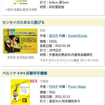
尺寸：5x6cm,厚3mm
材質：彩虹雷射版
一般向 收藏品 壓克力吊飾
センセイのためなら脱げる
抱枕
作者：
音井月
社團：
KisekiXKiseki
價格：150元
發售日期：2012-01-28
尺寸：18*8公分
材質：外層為仿麂皮布/內層為長纖棉花
女性向 生活用品 抱枕
マヨナカテレビスペシャル番組【センセイのた
めなら脱げる】 P4推倒哭馬護腕枕 為…
ペルソナ４/P4 好夥伴手機擦
手機擦
作者：
PAN子
社團：
Pocky Magic
價格：50元
發售日期：2011-12-11
尺寸：直徑3cm,附吊繩和背卡