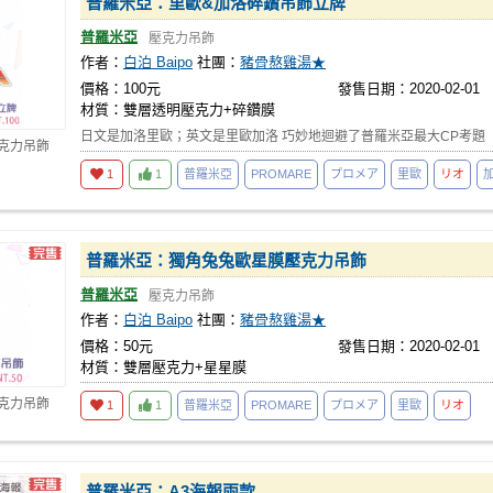
普羅米亞：里歐&加洛碎鑽吊飾立牌
普羅米亞
壓克力吊飾
作者：
白泊 Baipo
社團：
豬骨熬雞湯★
價格：100元
發售日期：2020-02-01
材質：雙層透明壓克力+碎鑽膜
日文是加洛里歐；英文是里歐加洛 巧妙地迴避了普羅米亞最大CP考題
壓克力吊飾
1
1
普羅米亞
PROMARE
プロメア
里歐
リオ
普羅米亞：獨角兔兔歐星膜壓克力吊飾
普羅米亞
壓克力吊飾
作者：
白泊 Baipo
社團：
豬骨熬雞湯★
價格：50元
發售日期：2020-02-01
材質：雙層壓克力+星星膜
壓克力吊飾
1
1
普羅米亞
PROMARE
プロメア
里歐
リオ
普羅米亞：A3海報兩款