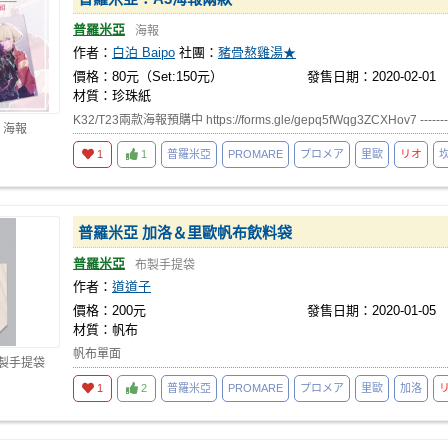
普羅米亞
海報
作者：
白泊 Baipo
社團：
豬骨熬雞湯★
價格：80元（Set:150元）
發售日期：2020-02-01
材質：珍珠紙
K32/T23兩款海報預購中 https://forms.gle/gepq5fWqg3ZCXHov7 ---------
 海報
1
1
普羅米亞
PROMARE
プロメア
里歐
リオ
普羅米亞 加洛＆里歐帆布飲料袋
普羅米亞
布製手提袋
作者：
道道子
價格：200元
發售日期：2020-01-05
材質：帆布
帆布單面
布製手提袋
1
2
普羅米亞
PROMARE
プロメア
里歐
加洛