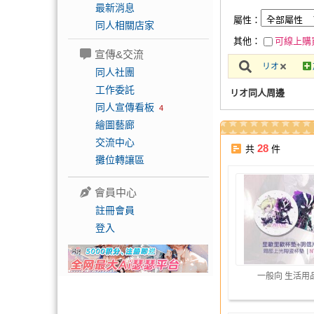
最新消息
屬性：
同人相關店家
其他：
可線上購
宣傳&交流
リオ
同人社團
工作委託
リオ同人周邊
同人宣傳看板
4
繪圖藝廊
交流中心
28
共
件
攤位轉讓區
會員中心
註冊會員
登入
一般向 生活用