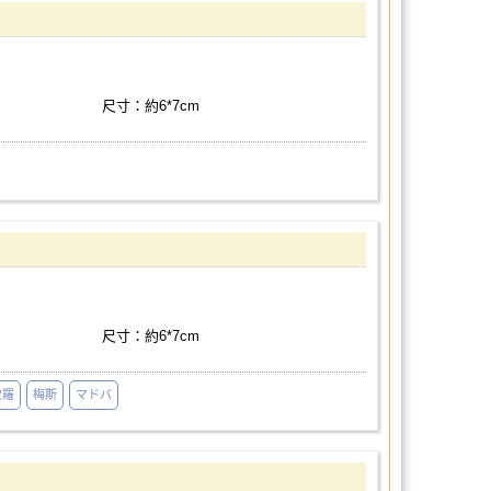
尺寸：約6*7cm
尺寸：約6*7cm
坎羅
梅斯
マドバ