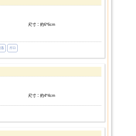
尺寸：約6*6cm
加洛
ガロ
尺寸：約4*4cm