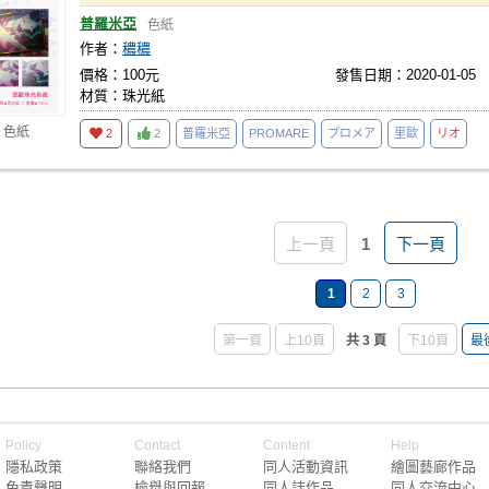
普羅米亞
色紙
作者：
穠穠
價格：100元
發售日期：2020-01-05
材質：珠光紙
 色紙
2
2
普羅米亞
PROMARE
プロメア
里歐
リオ
上一頁
1
下一頁
1
2
3
第一頁
上10頁
共 3 頁
下10頁
最
Policy
Contact
Content
Help
隱私政策
聯絡我們
同人活動資訊
繪圖藝廊作品
免責聲明
檢舉與回報
同人誌作品
同人交流中心