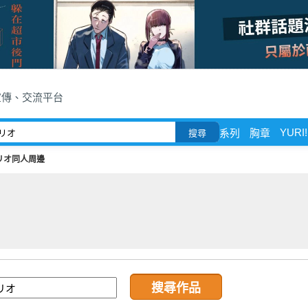
宣傳、交流平台
YURI!
系列
胸章
搜尋
リオ同人周邊