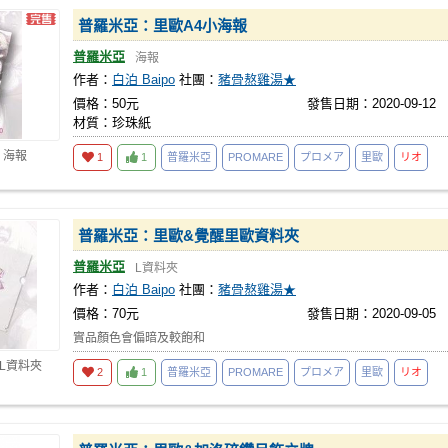
普羅米亞：里歐A4小海報
普羅米亞
海報
作者：
白泊 Baipo
社團：
豬骨熬雞湯★
價格：50元
發售日期：2020-09-12
材質：珍珠紙
 海報
1
1
普羅米亞
PROMARE
プロメア
里歐
リオ
普羅米亞：里歐&覺醒里歐資料夾
普羅米亞
L資料夾
作者：
白泊 Baipo
社團：
豬骨熬雞湯★
價格：70元
發售日期：2020-09-05
實品顏色會偏暗及較飽和
 L資料夾
2
1
普羅米亞
PROMARE
プロメア
里歐
リオ