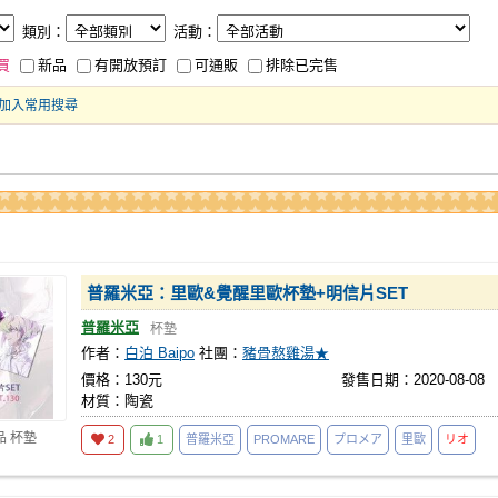
類別：
活動：
買
新品
有開放預訂
可通販
排除已完售
加入常用搜尋
普羅米亞：里歐&覺醒里歐杯墊+明信片SET
普羅米亞
杯墊
作者：
白泊 Baipo
社團：
豬骨熬雞湯★
價格：130元
發售日期：2020-08-08
材質：陶瓷
品 杯墊
2
1
普羅米亞
PROMARE
プロメア
里歐
リオ