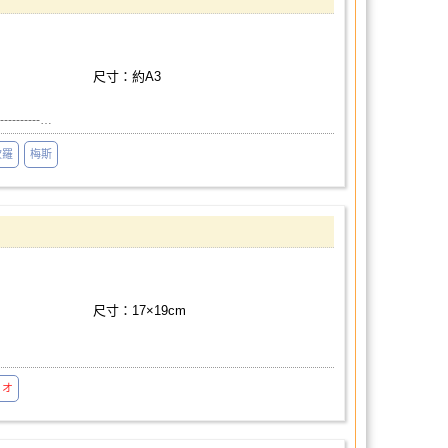
尺寸：約A3
--------…
坎羅
梅斯
尺寸：17×19cm
リオ