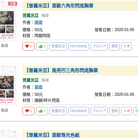
【普羅米亞】里歐六角形閃底胸章
普羅米亞
胸章
作者：
穠穠
價格：50元
發售日期：2020-01-05
材質：閃銀閃底
 胸章
1
2
普羅米亞
PROMARE
プロメア
里歐
リオ
【普羅米亞】馬兜巴三角形閃底胸章
普羅米亞
胸章
作者：
穠穠
價格：50元
發售日期：2020-01-05
材質：細銀/碎片閃底
 胸章
1
2
普羅米亞
PROMARE
プロメア
里歐
リオ
【普羅米亞】里歐珠光色紙