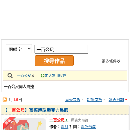
同人社團
工作委託
同人宣傳看板
繪圖藝廊
交流中心
攤位轉讓區
更多條件
會員功能選單
一百公尺
加入常用搜尋
會員中心
一百公尺同人周邊
註冊會員
19
共
件
喜愛次數
說讚次數
發表日期
登入
【
一百公尺
】富樫造型壓克力吊飾
一百公尺
。
壓克力吊飾
作者：
隱月
社團：
隱色飛翼