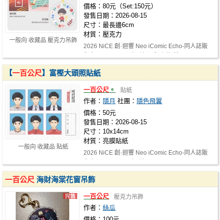
價格：80元（Set:150元）
發售日期：2026-08-15
尺寸：最長邊6cm
材質：壓克力
一般向 收藏品 壓克力吊飾
2026 NiCE 創·迴響 Neo iComic Echo-同人誌販
售會 2026-08-15(六) 蛇52 御守款-雙…
【
一百公尺
】富樫大頭照貼紙
一百公尺
。
貼紙
作者：
隱月
社團：
隱色飛翼
價格：50元
發售日期：2026-08-15
尺寸：10x14cm
材質：亮膜貼紙
一般向 收藏品 貼紙
2026 NiCE 創·迴響 Neo iComic Echo-同人誌販
售會 2026-08-15(六) 蛇52
一百公尺
海財海棠花窗吊飾
一百公尺
壓克力吊飾
作者：
絲瓜
價格：100元