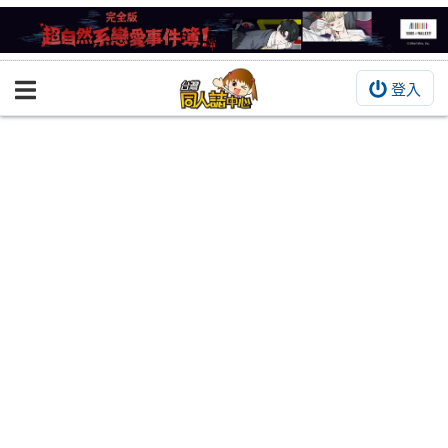
登入
BOOKY書集倉庫
同人作品
同人誌
同人周邊
同人數位作品
活動&消息
同人誌活動
最新消息
同人相關店家
宣傳&交流