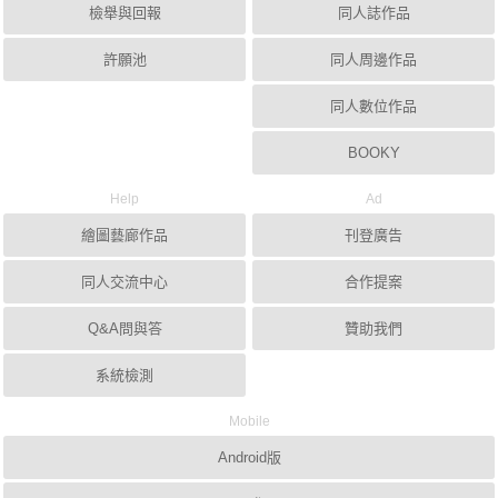
檢舉與回報
同人誌作品
許願池
同人周邊作品
同人數位作品
BOOKY
Help
Ad
繪圖藝廊作品
刊登廣告
同人交流中心
合作提案
Q&A問與答
贊助我們
系統檢測
Mobile
Android版