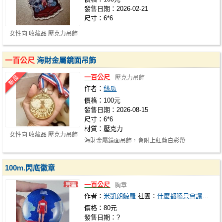
發售日期：2026-02-21
尺寸：6*6
女性向 收藏品 壓克力吊飾
一百公尺
海財金屬鏡面吊飾
一百公尺
壓克力吊飾
作者：
絲瓜
價格：100元
發售日期：2026-08-15
尺寸：6*6
材質：壓克力
女性向 收藏品 壓克力吊飾
海財金屬鏡面吊飾，會附上紅藍白彩帶
100m.閃底徽章
一百公尺
胸章
作者：
米凱朗鯨羅
社團：
什麼都嗑只會讓我營養均衡
價格：80元
發售日期：?