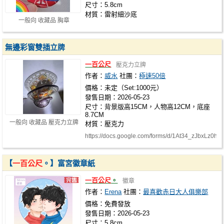
尺寸：5.8cm
材質：雷射細沙底
一般向 收藏品 胸章
無邊彩窗雙插立牌
一百公尺
壓克力立牌
作者：
威水
社團：
極速50倍
價格：未定（Set:1000元）
發售日期：2026-05-23
尺寸：背景版高15CM，人物高12CM，底座
8.7CM
一般向 收藏品 壓克力立牌
材質：壓克力
https://docs.google.com/forms/d/1At34_zJbxLz
yU/…
【
一百公尺
。】富宮徽章紙
一百公尺
。
徽章
作者：
Erena
社團：
最喜歡赤日大人俱樂部
價格：免費發放
發售日期：2026-05-23
尺寸：5.8cm