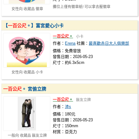
攤位上僅有徽章紙! 可以拿去壓徽章
女性向 收藏品 徽章
【
一百公尺
。】富宮愛心小卡
一百公尺
。
小卡
作者：
Erena
社團：
最喜歡赤日大人俱樂部
價格：免費發放
發售日期：2026-05-23
尺寸：約6.3x5cm
女性向 收藏品 小卡
一百公尺
。 宮偷立牌
一百公尺
。
飯友立牌
作者：
渣s
價格：180元
發售日期：2026-05-23
尺寸：150mm
材質：亞克力
一般向 收藏品 飯友立牌