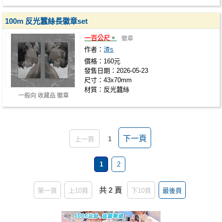
100m 反光蠶絲長徽章set
一百公尺
。
徽章
作者：
渣s
價格：160元
發售日期：2026-05-23
尺寸：43x70mm
材質：反光蠶絲
一般向 收藏品 徽章
下一頁
上一頁
1
1
2
共 2 頁
第一頁
上10頁
下10頁
最後頁