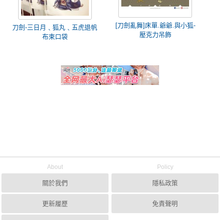
[刀劍亂舞]床單.爺爺.與小狐-
刀劍-三日月﹑狐丸﹑五虎退帆
壓克力吊飾
布束口袋
About
Policy
關於我們
隱私政策
更新履歷
免責聲明