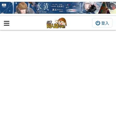
登入
BOOKY書集倉庫
同人作品
同人誌
同人周邊
同人數位作品
活動&消息
同人誌活動
最新消息
同人相關店家
宣傳&交流