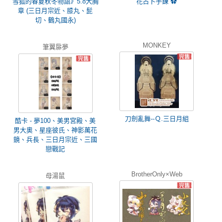
雪狐的春夏秋冬物語》5.8大胸
花占卜手鍊 ✿
章 (三日月宗近、膝丸、髭
切、鶴丸國永)
MONKEY
筆翼扉夢
刀劍亂舞--Ｑ.三日月組
酷卡 - 夢100、美男宮殿、美
男大奧、星座彼氏、神影萬花
鏡、兵長、三日月宗近、三國
戀戰記
BrotherOnly×Web
母湯鼠