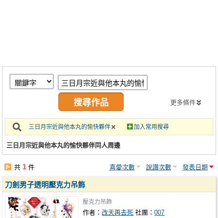
同人社團
工作委託
同人宣傳看板
繪圖藝廊
交流中心
攤位轉讓區
更多條件
會員功能選單
三日月宗近與他本丸的愉快夥伴
加入常用搜尋
會員中心
三日月宗近與他本丸的愉快夥伴同人周邊
註冊會員
1
共
件
喜愛次數
說讚次數
發表日期
登入
刀劍男子透明壓克力吊飾
壓克力吊飾
作者：
改天再去死
社團：
007