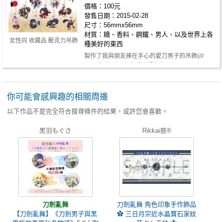
價格：100元
發售日期：2015-02-28
尺寸：56mmx56mm
材質：糖、香料、鋼鐵、男人、以及世界上各
女性向 收藏品 壓克力吊飾
種美好的東西
製作了我與朋友捧在手心的愛刀男子的吊飾(///
▽///) 總共１２款 含手機繩與簡易包…
你可能會感興趣的相關周邊
以下作品不是完全符合搜尋條件的結果，或許您會喜歡。
黑羽もぐさ
Rikkai慈®
刀劍亂舞
刀劍亂舞 角色印象手作飾品
【刀劍亂舞】《刀劍男子與黑
✿ 三日月宗近水晶寶石家紋