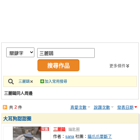
同人社團
工作委託
同人宣傳看板
繪圖藝廊
交流中心
攤位轉讓區
更多條件
會員功能選單
三麗鷗
加入常用搜尋
會員中心
三麗鷗同人周邊
註冊會員
2
共
件
喜愛次數
說讚次數
發表日期
登入
大耳狗甜甜圈
三麗鷗
鑰匙圈
作者：
sana
社團：
貓爪爪要斷了