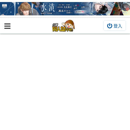
登入
BOOKY書集倉庫
同人作品
同人誌
同人周邊
同人數位作品
活動&消息
同人誌活動
最新消息
同人相關店家
宣傳&交流