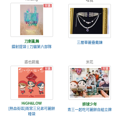
唯我
刀劍亂舞
三層華麗疊戴鍊
鐳射提袋 | 刀貓第六部隊
惑也蔚嵐
米花
HiGH&LOW
排球少年
[熱血街區]雨宮三兄弟可麗餅
青三一起吃可麗餅自組立牌
睡袋