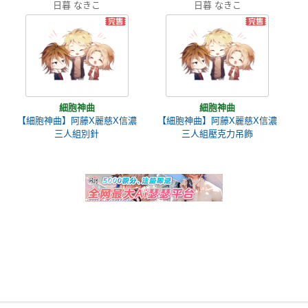
日暮 なきこ
日暮 なきこ
細胞神曲
細胞神曲
【細胞神曲】阿藤X麗慈X信濃
【細胞神曲】阿藤X麗慈X信濃
三人組別針
三人組壓克力吊飾