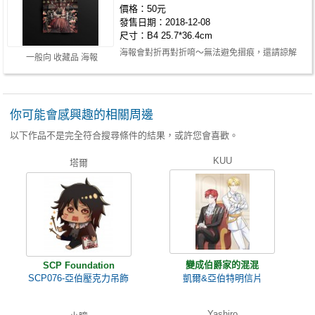
價格：50元
發售日期：2018-12-08
尺寸：B4 25.7*36.4cm
海報會對折再對折唷～無法避免摺痕，還請諒解
一般向 收藏品 海報
你可能會感興趣的相關周邊
以下作品不是完全符合搜尋條件的結果，或許您會喜歡。
KUU
塔爾
變成伯爵家的混混
SCP Foundation
SCP076-亞伯壓克力吊飾
凱爾&亞伯特明信片
Yashiro