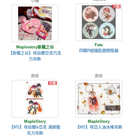
小瞳
Fate
Maplestory新楓之谷
四戰R組鑰匙圈開瓶器
【新楓之谷】埃伯爾亞克巧克
力吊飾
席依
席依
MapleStory
MapleStory
【MS】埃伯爾&亞克 滴膠壓
【MS】埃亞入油冰棒吊飾
克力吊飾