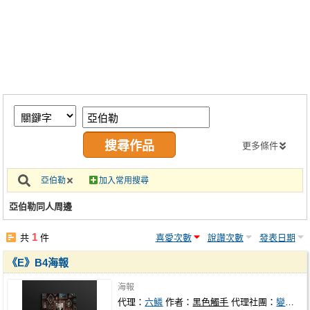
同人社團
工作委託
同人宣傳看板
繪圖藝廊
交流中心
攤位轉讓區
更多條件
會員功能選單
亞伯勒
加入常用搜尋
會員中心
亞伯勒同人周邊
註冊會員
1
共
件
喜愛次數
說讚次數
發表日期
登入
《E》B4海報
海報
代理：
六鱗
作者：
黑色觸手
代理社團：
變種水母