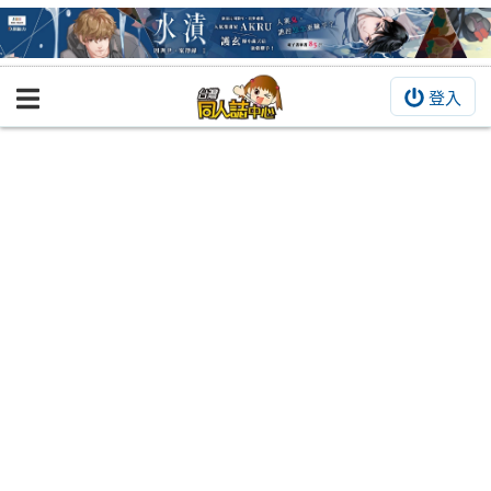
登入
BOOKY書集倉庫
同人作品
同人誌
同人周邊
同人數位作品
活動&消息
同人誌活動
最新消息
同人相關店家
宣傳&交流