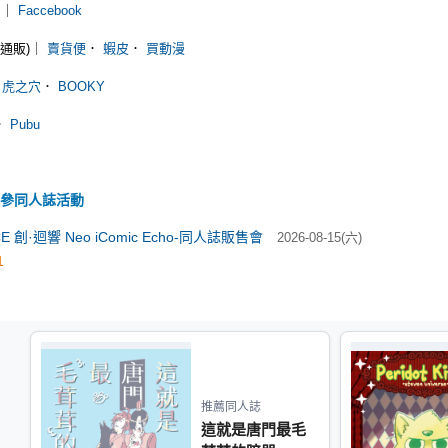
m
｜
Faccebook
通販)｜
賣貨便
．
蝦皮
．
買動漫
．
虎之穴
．
BOOKY
．
Pubu
參同人誌活動
iCE 創·迴響 Neo iComic Echo-同人誌販售會
2026-08-15(六)
1
推薦同人誌
這就是唐門最毛