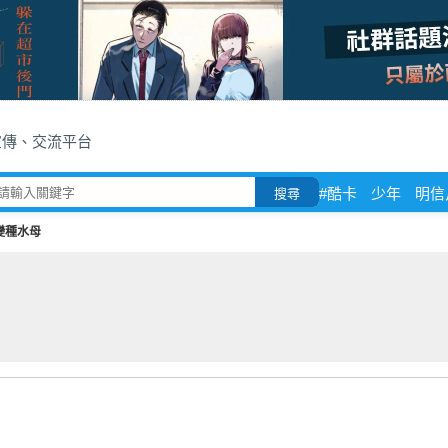
宣傳、交流平台
#酷卡
少年
明信
搜尋
變種水母