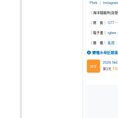
Plurk
｜
Instagra
｜海洋隱蔽所(自營
｜寄 售｜
G77
｜電子書｜
rgbee
｜連 載｜
亂搭
變種水母近期直
2026 N
綜合
T0
第1天