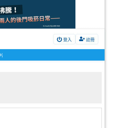
登入
註冊
片