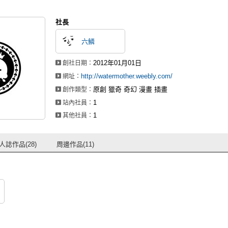
社長
六鱗
2012年01月01日
創社日期：
http://watermother.weebly.com/
網址：
原創 獵奇 奇幻 漫畫 插畫
創作類型：
1
站內社員：
1
其他社員：
人誌作品(28)
周邊作品(11)