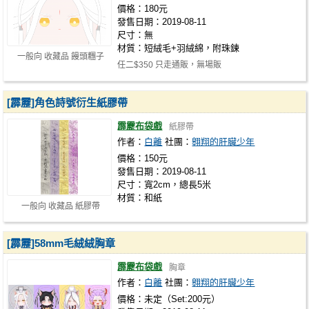
價格：180元
發售日期：2019-08-11
尺寸：無
材質：短絨毛+羽絨綿，附珠鍊
一般向 收藏品 饅頭糰子
任二$350 只走通販，無場販
[霹靂]角色詩號衍生紙膠帶
霹靂布袋戲
紙膠帶
作者：
白離
社團：
翱翔的肝臟少年
價格：150元
發售日期：2019-08-11
尺寸：寬2cm，總長5米
材質：和紙
一般向 收藏品 紙膠帶
[霹靂]58mm毛絨絨胸章
霹靂布袋戲
胸章
作者：
白離
社團：
翱翔的肝臟少年
價格：未定（Set:200元）