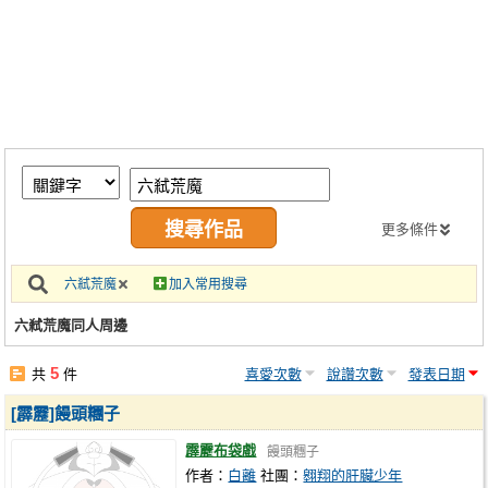
同人社團
工作委託
同人宣傳看板
繪圖藝廊
交流中心
攤位轉讓區
更多條件
會員功能選單
六弒荒魔
加入常用搜尋
會員中心
六弒荒魔同人周邊
註冊會員
5
共
件
喜愛次數
說讚次數
發表日期
登入
[霹靂]饅頭糰子
霹靂布袋戲
饅頭糰子
作者：
白離
社團：
翱翔的肝臟少年