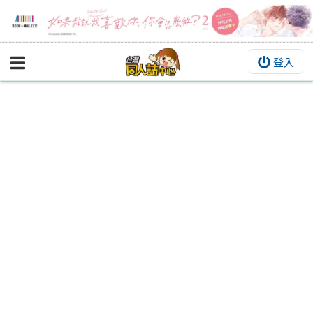
登入
BOOKY書集倉庫
同人作品
同人誌
同人周邊
同人數位作品
活動&消息
同人誌活動
最新消息
同人相關店家
宣傳&交流