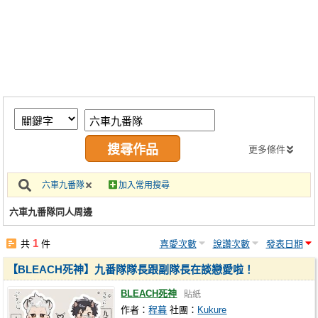
同人社團
工作委託
同人宣傳看板
繪圖藝廊
交流中心
攤位轉讓區
更多條件
會員功能選單
六車九番隊
加入常用搜尋
會員中心
六車九番隊同人周邊
註冊會員
1
共
件
喜愛次數
說讚次數
發表日期
登入
【BLEACH死神】九番隊隊長跟副隊長在談戀愛啦！
BLEACH死神
貼紙
作者：
程暮
社團：
Kukure