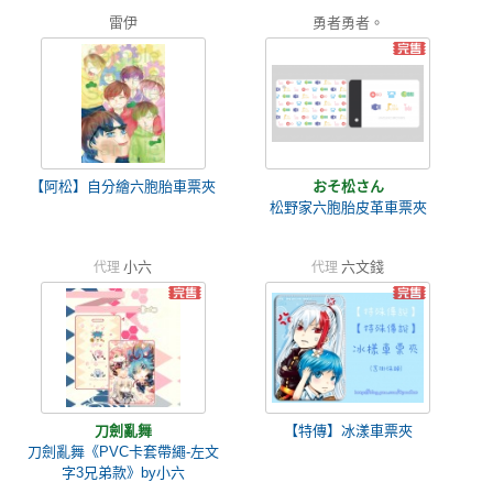
雷伊
勇者勇者。
【阿松】自分繪六胞胎車票夾
おそ松さん
松野家六胞胎皮革車票夾
小六
六文錢
代理
代理
刀劍亂舞
【特傳】冰漾車票夾
刀劍亂舞《PVC卡套帶繩-左文
字3兄弟款》by小六