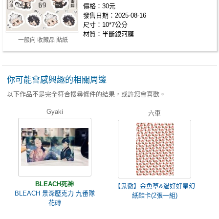
價格：30元
發售日期：2025-08-16
尺寸：10*7公分
材質：半斷銀河膜
一般向 收藏品 貼紙
你可能會感興趣的相關周邊
以下作品不是完全符合搜尋條件的結果，或許您會喜歡。
Gyaki
六車
BLEACH死神
【鬼徹】金魚草&貓好好星幻
BLEACH 景深壓克力 九番隊
紙酷卡(2張一組)
花磚