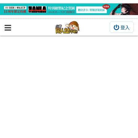
登入
BOOKY書集倉庫
同人作品
同人誌
同人周邊
同人數位作品
活動&消息
同人誌活動
最新消息
同人相關店家
宣傳&交流