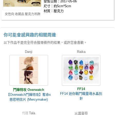
發售日期：2017-05-06
尺寸：約5cm*5cm
材質：壓克力
女性向 收藏品 壓克力吊飾
你可能會感興趣的相關周邊
以下作品不是完全符合搜尋條件的結果，或許您會喜歡。
Danji
Raika
FF14
鬥陣特攻 Overwatch
FF14 迷你戰鬥職靈魂水晶別
【Overwatch鬥陣特攻】奪命x
針
慈悲明信片 (Mercymaker)
Tala
代理
火渡音符