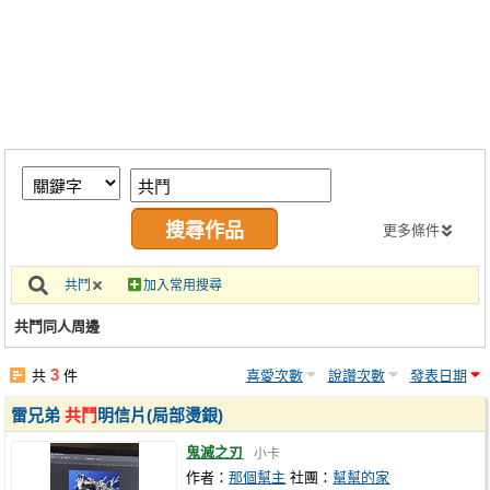
同人社團
工作委託
同人宣傳看板
繪圖藝廊
交流中心
攤位轉讓區
更多條件
會員功能選單
共鬥
加入常用搜尋
會員中心
共鬥同人周邊
註冊會員
3
共
件
喜愛次數
說讚次數
發表日期
登入
雷兄弟
共鬥
明信片(局部燙銀)
鬼滅之刃
小卡
作者：
那個幫主
社團：
幫幫的家