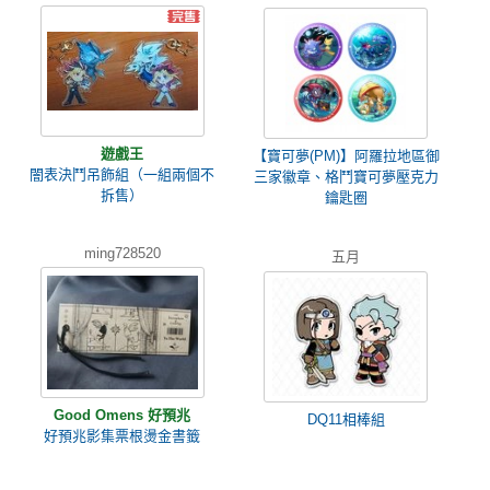
遊戲王
【寶可夢(PM)】阿羅拉地區御
闇表決鬥吊飾組（一組兩個不
三家徽章、格鬥寶可夢壓克力
拆售）
鑰匙圈
ming728520
五月
Good Omens 好預兆
DQ11相棒組
好預兆影集票根燙金書籤