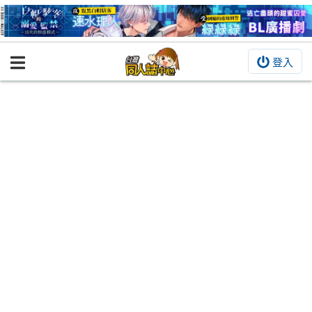
登入
BOOKY書集倉庫
同人作品
同人誌
同人周邊
同人數位作品
活動&消息
同人誌活動
最新消息
同人相關店家
宣傳&交流