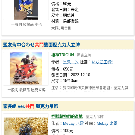
價格：50元
發售日期：未定
尺寸：明信片
材質：局部燙銀
一般向 收藏品 小卡
大概6月會到
盟友背中合わせ
共鬥
雙面壓克力大立牌
槍神TRIGUN
壓克立牌
作者：
黒鬼ニン
社團：
いちご王様*
價格：650元
發售日期：2023-12-10
尺寸：15*13cm
注意： 雙面印刷伍夫伍德臉部會透圖，壓克力牌
一般向 收藏品 壓克立牌
印刷背面皆會有正面圖的印刷痕 詳細…
家長組 ver.
共鬥
壓克力吊飾
怪獸與牠們的產地
壓克力吊飾
作者：
MeLay 米雷
社團：
MeLay 米雷
價格：100元