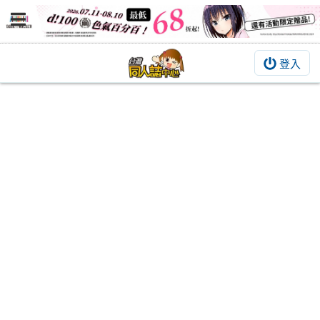
登入
BOOKY書集倉庫
同人作品
同人誌
同人周邊
同人數位作品
活動&消息
同人誌活動
最新消息
同人相關店家
宣傳&交流