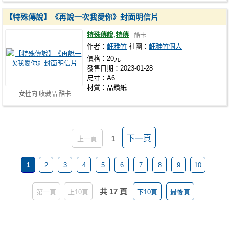
【特殊傳說】《再說一次我愛你》封面明信片
特殊傳說,特傳
酷卡
作者：
軒雅竹
社團：
軒雅竹個人
價格：20元
發售日期：2023-01-28
尺寸：A6
材質：晶鑽紙
女性向 收藏品 酷卡
下一頁
上一頁
1
1
2
3
4
5
6
7
8
9
10
共 17 頁
第一頁
上10頁
下10頁
最後頁