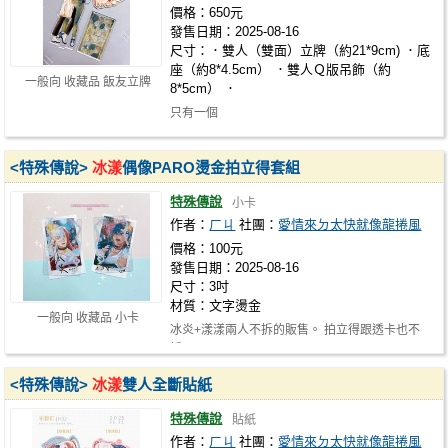
價格：650元
發售日期：2025-08-16
尺寸：．雙人（雙面）立牌（約21*9cm) ．底
座（約8*4.5cm） ．雙人Ｑ版吊飾（約
一般向 收藏品 飯友立牌
8*5cm） ．
只有一個
<特殊傳說>
冰漾
偶像PARO燙金拍立得套組
特殊傳說
小卡
作者：
ㄏㄐ
社團：
愛情來ㄉ太快就像龍捲風
價格：100元
發售日期：2025-08-16
尺寸：3吋
材質：文字燙金
一般向 收藏品 小卡
冰炎+漾漾兩人不拆的販售。 拍立得跟透卡也不
拆。
<特殊傳說>
冰漾
雙人全斷貼紙
特殊傳說
貼紙
作者：
ㄏㄐ
社團：
愛情來ㄉ太快就像龍捲風