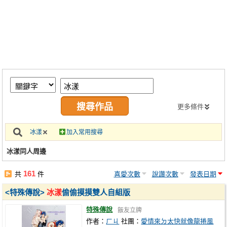
同人社團
工作委託
同人宣傳看板
繪圖藝廊
交流中心
攤位轉讓區
更多條件
會員功能選單
冰漾
加入常用搜尋
會員中心
冰漾同人周邊
註冊會員
161
共
件
喜愛次數
說讚次數
發表日期
登入
<特殊傳說>
冰漾
偷偷摸摸雙人自組版
特殊傳說
飯友立牌
作者：
ㄏㄐ
社團：
愛情來ㄉ太快就像龍捲風