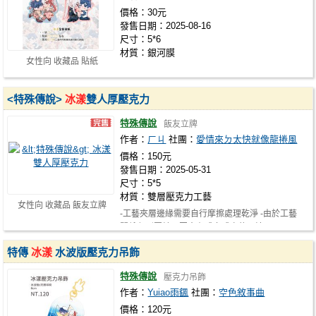
價格：30元
發售日期：2025-08-16
尺寸：5*6
材質：銀河膜
女性向 收藏品 貼紙
<特殊傳說>
冰漾
雙人厚壓克力
特殊傳說
飯友立牌
作者：
ㄏㄐ
社團：
愛情來ㄉ太快就像龍捲風
價格：150元
發售日期：2025-05-31
尺寸：5*5
材質：雙層壓克力工藝
女性向 收藏品 飯友立牌
-工藝夾層邊緣需要自行摩擦處理乾淨 -由於工藝
關係印刷圖片周圍會有或多或少的飛沫…
特傳
冰漾
水波版壓克力吊飾
特殊傳說
壓克力吊飾
作者：
Yuiao雨颻
社團：
空色敘事曲
價格：120元