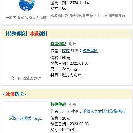
發售日期：2024-12-14
尺寸：6cm
水波版因為切割邊緣會有點刮手，使用時請注意
一般向 收藏品 壓克力吊飾
【特殊傳說】
冰漾
別針
特殊傳說
別針
作者：
吱吱
社團：
鮪魚蛋餅
價格：60元
發售日期：2021-01-07
尺寸：3cm左右
材質：壓克力別針
女性向 收藏品 別針
<
冰漾
透卡>
特殊傳說
小卡
作者：
ㄏㄐ
社團：
愛情來ㄉ太快就像龍捲風
價格：10元
發售日期：2023-06-03
尺寸：8.6*5.4