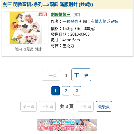
劍三 明教聖貓x系列二x頭飾 滿版別針 (共6款)
劍俠情緣三
別針
作者：
一顆堅果
社團：
有情人終成兄妹
價格：150元（Set:300元）
發售日期：2018-03-03
尺寸：4cm~6cm
材質：壓克力
一般向 收藏品 別針
下一頁
上一頁
1
1
2
3
共 3 頁
第一頁
上10頁
下10頁
最後頁