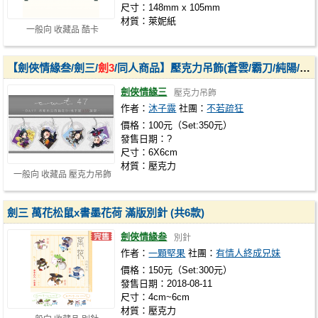
尺寸：148mm x 105mm
材質：萊妮紙
一般向 收藏品 酷卡
【劍俠情緣叁/劍三/
劍3
/同人商品】壓克力吊飾(蒼雲/霸刀/純陽/五毒)
劍俠情緣三
壓克力吊飾
作者：
沐子露
社團：
不若疏狂
價格：100元（Set:350元）
發售日期：?
尺寸：6X6cm
材質：壓克力
一般向 收藏品 壓克力吊飾
劍三 萬花松鼠x書墨花荷 滿版別針 (共6款)
劍俠情緣叁
別針
作者：
一顆堅果
社團：
有情人終成兄妹
價格：150元（Set:300元）
發售日期：2018-08-11
尺寸：4cm~6cm
材質：壓克力