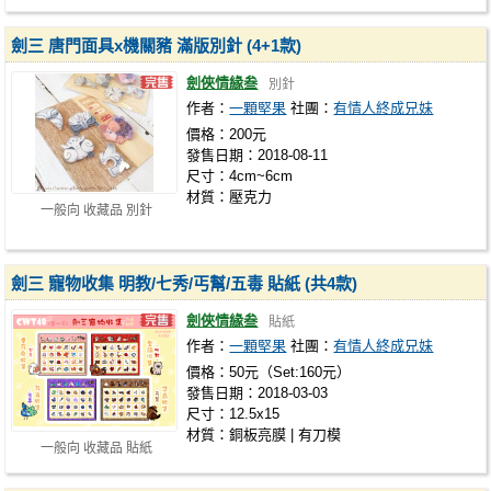
劍三 唐門面具x機關豬 滿版別針 (4+1款)
劍俠情緣叁
別針
作者：
一顆堅果
社團：
有情人終成兄妹
價格：200元
發售日期：2018-08-11
尺寸：4cm~6cm
材質：壓克力
一般向 收藏品 別針
劍三 寵物收集 明教/七秀/丐幫/五毒 貼紙 (共4款)
劍俠情緣叁
貼紙
作者：
一顆堅果
社團：
有情人終成兄妹
價格：50元（Set:160元）
發售日期：2018-03-03
尺寸：12.5x15
材質：銅板亮膜 | 有刀模
一般向 收藏品 貼紙