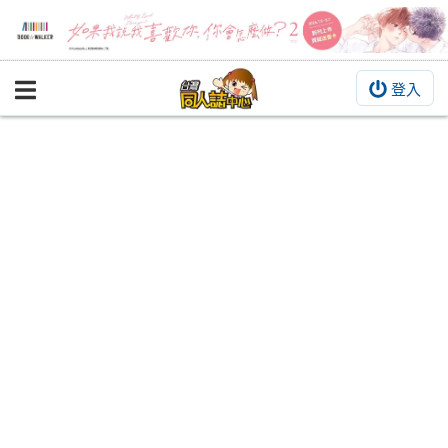
登入
BOOKY書集倉庫
同人作品
同人誌
同人周邊
同人數位作品
活動&消息
同人誌活動
最新消息
同人相關店家
宣傳&交流