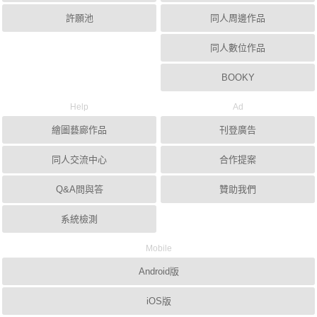
許願池
同人周邊作品
同人數位作品
BOOKY
Help
Ad
繪圖藝廊作品
刊登廣告
同人交流中心
合作提案
Q&A問與答
贊助我們
系統檢測
Mobile
Android版
iOS版