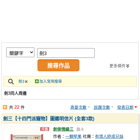
同人社團
工作委託
同人宣傳看板
繪圖藝廊
交流中心
攤位轉讓區
更多條件
會員功能選單
劍3
加入常用搜尋
會員中心
劍3同人周邊
註冊會員
22
共
件
喜愛次數
說讚次數
發表日期
登入
劍三【十四門派寵物】圖鑑明信片 (全套3款)
劍俠情緣三
酷卡
作者：
一顆堅果
社團：
有情人終成兄妹