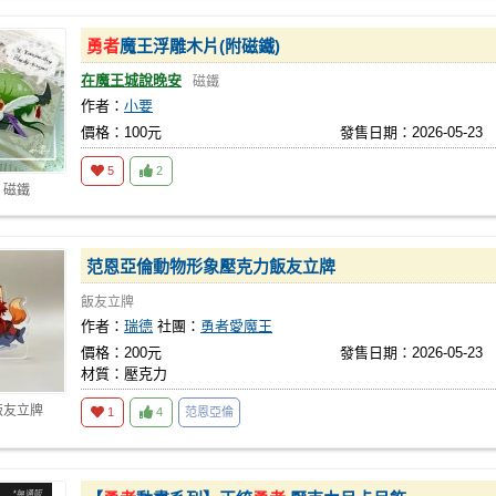
勇者
魔王浮雕木片(附磁鐵)
在魔王城說晚安
磁鐵
作者：
小要
價格：100元
發售日期：2026-05-23
5
2
 磁鐵
范恩亞倫動物形象壓克力飯友立牌
飯友立牌
作者：
瑞德
社團：
勇者愛魔王
價格：200元
發售日期：2026-05-23
材質：壓克力
飯友立牌
1
4
范恩亞倫