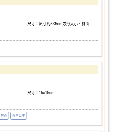
尺寸：尺寸約5X5cm方形大小‧雙面
尺寸：15x15cm
林克
黃昏公主