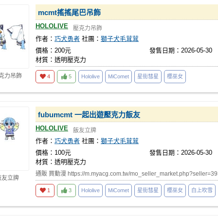
mcmt搖搖尾巴吊飾
HOLOLIVE
壓克力吊飾
作者：
巧犬勇者
社團：
獅子犬毛茸茸
價格：200元
發售日期：2026-05-30
材質：透明壓克力
壓克力吊飾
4
5
Hololive
MiComet
星街彗星
櫻巫女
fubumcmt 一起出遊壓克力飯友
HOLOLIVE
飯友立牌
作者：
巧犬勇者
社團：
獅子犬毛茸茸
價格：100元
發售日期：2026-05-30
材質：透明壓克力
通販 買動漫 https://m.myacg.com.tw/mo_seller_market.php?seller=3
飯友立牌
1
3
Hololive
MiComet
星街彗星
櫻巫女
白上吹雪