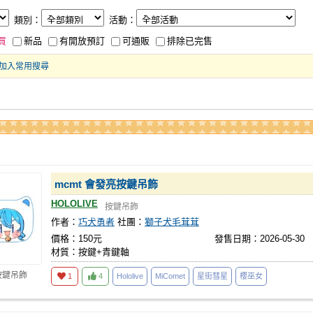
類別：
活動：
買
新品
有開放預訂
可通販
排除已完售
加入常用搜尋
mcmt 會發亮按鍵吊飾
HOLOLIVE
按鍵吊飾
作者：
巧犬勇者
社團：
獅子犬毛茸茸
價格：150元
發售日期：2026-05-30
材質：按鍵+青鍵軸
按鍵吊飾
1
4
Hololive
MiComet
星街彗星
櫻巫女