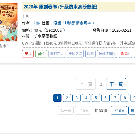
2026年 原創春聯 (升級防水高磅數紙)
卡片
作者：
U納
社團：
沒錯，U納是精靈耳控。
價格：40元（Set:100元）
發售日期：2026-02-21
材質：防水高磅數紙
CWT72場販: 1張40元 3張折價 100元!! 可任選任搭 全部9款，其中
品 卡片
1
0
曠野之息
王國之淚
原創
薩爾達傳說
勇者
組
上一頁
1
下一頁
1
2
3
4
5
6
7
8
第一頁
上10頁
共 33 頁
下10頁
最