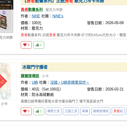
【
勇者
動畫系列】正統
勇者
壓克力吊卡吊飾
勇者
動畫系列
壓克力吊飾
作者：
NiNE
社團：
NiNE's
價格：100元
發售日期：2026-05-09
材質：壓克力
勇者
動畫系列-正統
勇者
壓克力吊卡吊飾 尺寸約5X5cm方形大小‧雙面
壓克力吊飾
3
2
冰箱門守護者
薩爾達傳說
小卡
作者：
U納
社團：
沒錯，U納是精靈耳控。
價格：40元（Set:100元）
發售日期：2026-02-21
材質：防水高磅數紙
黃曠已經準備好要幫大家守護冰箱門了 喔不我是說大門
 小卡
3
2
曠野之息
王國之淚
黃曠
薩爾達傳說
勇者
組