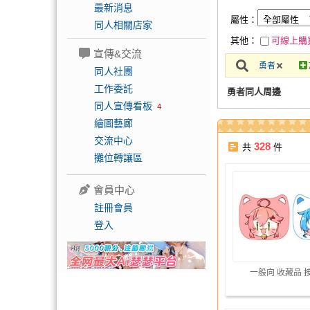
最新消息
屬性：
同人相關店家
其他：
可線上購
宣傳&交流
勇者
同人社團
工作委託
勇者同人周邊
同人宣傳看板
4
繪圖藝廊
交流中心
328
共
件
攤位轉讓區
會員中心
註冊會員
登入
一般向 收藏品 