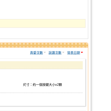
喜愛次數
說讚次數
發表日期
尺寸：約一個按鍵大小x2顆