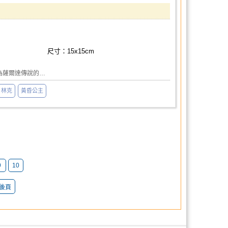
尺寸：15x15cm
1款為薩爾達傳說的…
林克
黃昏公主
9
10
後頁