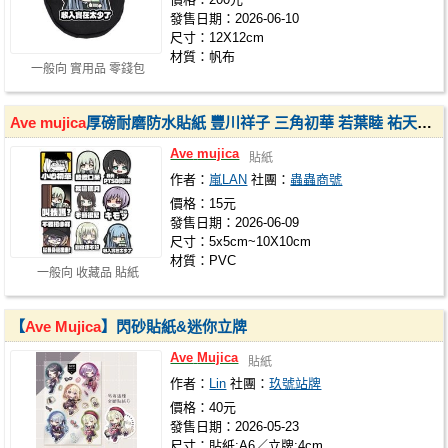
發售日期：2026-06-10
尺寸：12X12cm
材質：帆布
一般向 實用品 零錢包
Ave
mujica
厚磅耐磨防水貼紙 豐川祥子 三角初華 若葉睦 祐天寺若麥 八幡海鈴 防水貼紙
Ave
mujica
貼紙
作者：
嵐LAN
社團：
蟲蟲商號
價格：15元
發售日期：2026-06-09
尺寸：5x5cm~10X10cm
材質：PVC
一般向 收藏品 貼紙
【
Ave
Mujica
】閃砂貼紙&迷你立牌
Ave
Mujica
貼紙
作者：
Lin
社團：
玖號站牌
價格：40元
發售日期：2026-05-23
尺寸：貼紙:A6／立牌:4cm