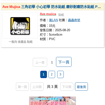
Ave
Mujica
三角初華 小心初華 防水貼紙 磨砂耐磨防水貼紙 PVC霧面厚磅 超耐磨貼紙 防刮
Ave
mujica
貼紙
作者：
嵐LAN
社團：
蟲蟲商號
價格：15元
發售日期：2025-08-20
尺寸：5cmx6cm
材質：PVC
一般向 收藏品 貼紙
下一頁
上一頁
1
1
2
3
共 3 頁
第一頁
上10頁
下10頁
最後頁