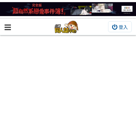
登入
BOOKY書集倉庫
同人作品
同人誌
同人周邊
同人數位作品
活動&消息
同人誌活動
最新消息
同人相關店家
宣傳&交流