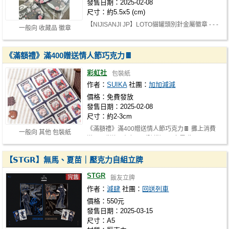
發售日期：2025-02-08
尺寸：約5.5x5 (cm)
【NIJISANJI JP】LOTO貓罐頭別針金屬徽章 - - -
一般向 收藏品 徽章
- - - - - - - - - - - - - - - - …
《滿額禮》滿400贈送情人節巧克力🍫
彩虹社
包裝紙
作者：
SUIKA
社團：
加加減減
價格：免費發放
發售日期：2025-02-08
尺寸：約2-3cm
《滿額禮》滿400贈送情人節巧克力🍫 攤上消費
一般向 其他 包裝紙
滿400贈送巧克力x1（隨機） 至多累贈…
【𝗦𝗧𝗚𝗥】無馬、夏苗｜壓克力自組立牌
STGR
飯友立牌
作者：
減肆
社團：
回送列車
價格：550元
發售日期：2025-03-15
尺寸：A5