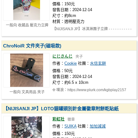
價格：150元
發售日期：2024-12-14
尺寸：約8cm
材質：透明壓克力
一般向 收藏品 壓克力立牌
【NIJISANJI JP】冰淇淋團子立牌 - - - - - - - - - - -
- - - - - - - - - - - - …
ChroNoiR 文件夾子(磁吸款)
にじさんじ
夾子
作者：
Cookie
社團：
水信玄餅
價格：50元
發售日期：2024-12-14
尺寸：約6.5 x 10cm
✣ 噗浪：https://www.plurk.com/kgbplay2157
一般向 文具用品 夾子
【NIJISANJI JP】LOTO貓罐頭別針金屬徽章附餅乾貼紙
彩虹社
徽章
作者：
SUIKA
社團：
加加減減
價格：150元