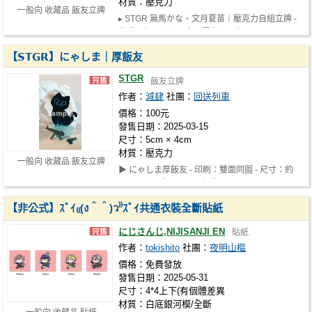
材質：壓克力
一般向 收藏品 飯友立牌
▸ STGR 無馬かな、文月夏苗｜壓克力自組立牌 -
款式：無馬かな、文月夏苗 - 內容…
【𝗦𝗧𝗚𝗥】にゃしま｜厚飯友
STGR
飯友立牌
作者：
減肆
社團：
回送列車
價格：100元
發售日期：2025-03-15
尺寸：5cm × 4cm
材質：壓克力
一般向 收藏品 飯友立牌
▶ にゃしま厚飯友 - 印刷：雙面同圖 - 尺寸：約
5×4cm - 厚度：7mm - 價格： NT.1…
【非公式】ｽﾞｲ₍₍(ง＾＾)ว⁾⁾ｽﾞｲ共通衣裝全斷貼紙
にじさんじ,NIJISANJI EN
貼紙
作者：
tokishito
社團：
夜明山樞
價格：免費發放
發售日期：2025-05-31
尺寸：4*4上下(有個體差異
材質：白底銀河模/全斷