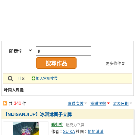
同人社團
工作委託
同人宣傳看板
繪圖藝廊
交流中心
攤位轉讓區
更多條件
會員功能選單
叶
加入常用搜尋
會員中心
叶同人周邊
註冊會員
341
共
件
喜愛次數
說讚次數
發表日期
登入
【NIJISANJI JP】冰淇淋團子立牌
彩虹社
壓克力立牌
作者：
SUIKA
社團：
加加減減