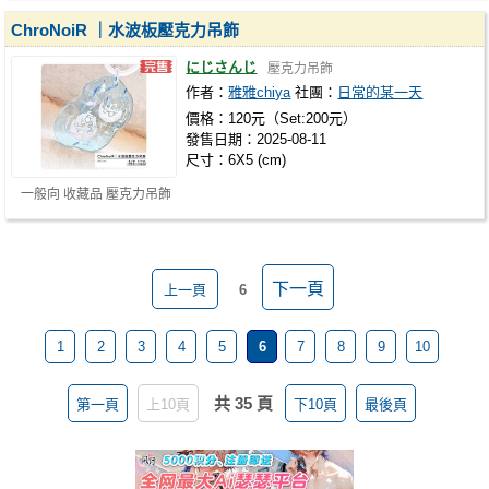
ChroNoiR ｜水波板壓克力吊飾
にじさんじ
壓克力吊飾
作者：
雅雅chiya
社團：
日常的某一天
價格：120元（Set:200元）
發售日期：2025-08-11
尺寸：6X5 (cm)
一般向 收藏品 壓克力吊飾
下一頁
上一頁
6
1
2
3
4
5
6
7
8
9
10
共 35 頁
第一頁
上10頁
下10頁
最後頁