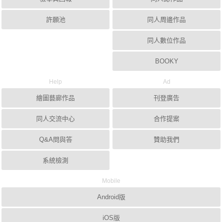
許願池
同人周邊作品
同人數位作品
BOOKY
Help
Ad
繪圖藝廊作品
刊登廣告
同人交流中心
合作提案
Q&A問與答
贊助我們
系統檢測
Mobile
Android版
iOS版