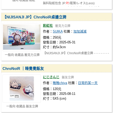
一般向 收藏品 貼紙
無料貼紙包含 JP:
叶
/葛葉/レオス(Leos)
EN:Sonny Brisko 廠商有多給不用客氣就拿吧
【NIJISANJI JP】ChroNoiR桌邊立牌
彩虹社
壓克力立牌
作者：
SUIKA
社團：
加加減減
價格：250元
發售日期：2025-05-31
尺寸：約5x3cm
【NIJISANJI JP】ChroNoiR桌邊立牌 - - - - - - - - -
一般向 收藏品 壓克力立牌
- - - - - - - - - - - - - …
ChroNoiR ｜睡覺覺飯友
にじさんじ
飯友立牌
作者：
雅雅chiya
社團：
日常的某一天
價格：120元
發售日期：2025-08-11
尺寸：5X5 (cm)
一般向 收藏品 飯友立牌