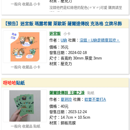
材質：壓克力
一般向 收藏品 小卡
沒錯他們是紅綠燈的配色(〃∀〃)可愛 購買請至
通販蝦皮: https://shope.ee/40JHgJ5Q…
【預告】迷宮飯 瑪露希爾 萊歐斯 薩爾達傳說 克洛格 立牌吊飾
迷宮飯
小卡
作者：
U納
社團：
沒錯，U納是精靈耳控。
價格：35元
發售日期：2024-02-18
尺寸：長寬約 30mm 厚度:3mm
材質：壓克力
一般向 收藏品 小卡
呀哈哈
貼紙
薩爾達傳說 王國之淚
貼紙
作者：
夏玥玲
社團：
欸要不要打A
價格：40元
發售日期：2023-12-24
尺寸：14.7cm × 10.5cm
材質：銅板亮膜
一般向 收藏品 貼紙