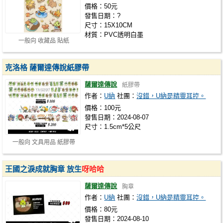
價格：50元
發售日期：?
尺寸：15X10CM
材質：PVC透明白墨
一般向 收藏品 貼紙
克洛格 薩爾達傳說紙膠帶
薩爾達傳說
紙膠帶
作者：
U納
社團：
沒錯，U納是精靈耳控。
價格：100元
發售日期：2024-08-07
尺寸：1.5cm*5公尺
一般向 文具用品 紙膠帶
王國之淚成就胸章 放生
呀哈哈
薩爾達傳說
胸章
作者：
U納
社團：
沒錯，U納是精靈耳控。
價格：80元
發售日期：2024-08-10