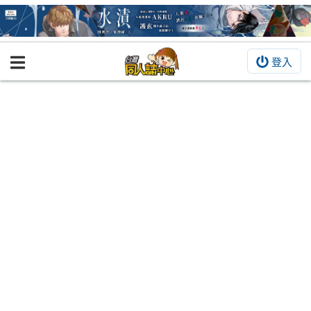
登入
BOOKY書集倉庫
同人作品
同人誌
同人周邊
同人數位作品
活動&消息
同人誌活動
最新消息
同人相關店家
宣傳&交流