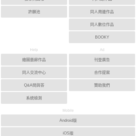
許願池
同人周邊作品
同人數位作品
BOOKY
Help
Ad
繪圖藝廊作品
刊登廣告
同人交流中心
合作提案
Q&A問與答
贊助我們
系統檢測
Mobile
Android版
iOS版