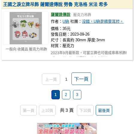
王國之淚立牌吊飾 薩爾達傳說 勞魯 克洛格 米法 希多
薩爾達傳說
壓克力吊飾
作者：
U納
社團：
沒錯，U納是精靈耳控。
價格：35元
發售日期：2023-09-26
尺寸：長寬約 30mm 厚度:3mm
材質：壓克力
一般向 收藏品 壓克力吊飾
2023年9月最新款，可當立牌也可做成串串吊飾!
(此頁面共7款，若要購買林克立牌請至…
下一頁
上一頁
1
1
2
3
共 3 頁
第一頁
上10頁
下10頁
最後頁