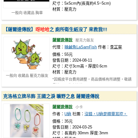
尺寸：5x5cm內(長寬約4.5~5cm)
材質：壓克力
一般向 收藏品 胸章
【薩爾達傳說】
呀哈哈
之 廁所衛生紙沒了 來救我!!!
薩爾達傳說
壓克力飯友
代理：
辣鹹魚LaSamFish
作者：
李芷寧
價格：55元
發售日期：2024-08-11
尺寸：尺寸3cm高，厚度0.6cm
材質：壓克力
一般向 收藏品 壓克力飯友
*因蝦皮平台費用調整，商品價格有所調整，敬請
見諒。🙏 作者連結:https://www.fac…
克洛格立牌吊飾 王國之淚 曠野之息 薩爾達傳說
薩爾達傳說
小卡
作者：
U納
社團：
沒錯，U納是精靈耳控。
價格：35元
發售日期：2024-03-25
尺寸：長寬約 30mm 厚度:3mm