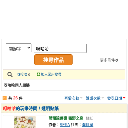
同人社團
工作委託
同人宣傳看板
繪圖藝廊
交流中心
攤位轉讓區
更多條件
會員功能選單
呀哈哈
加入常用搜尋
會員中心
呀哈哈同人周邊
註冊會員
26
共
件
喜愛次數
說讚次數
發表日期
登入
呀哈哈
的玩樂時間！透明貼紙
薩爾達傳說 曠野之息
貼紙
作者：
SERA
社團：
瀨良屋