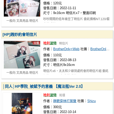
價格：120元
發售日期：2022-11-11
尺寸：9x16cm 明信片x7，雙面印刷
吵吵鬧鬧的低年級豆丁明信片 委託價格NT.120/套
一般向 文具用品 明信片
非常感謝( *‘∀‘ )ノ
[HP]跩妙約會明信片
哈利
波特
明信片
作者：
BrotherOnly×Web
社團：
BrotherOnly×Web
價格：110元
發售日期：2022-08-13
尺寸：明信片9x16cm
明信片x6，太太和少爺到處約會的明信片組 委託
一般向 文具用品 明信片
價格NT.120/套 非常感謝( *‘∀‘ )ノ
│同人│HP學院_被賦予的意義 【魔法瓶Ver 2.0】
哈利
波特
耳環
作者：
靜聽穿林打葉聲
社團：
Shizu
價格：300元
發售日期：2022-10-14