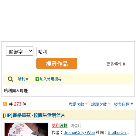
同人社團
工作委託
同人宣傳看板
繪圖藝廊
交流中心
攤位轉讓區
更多條件
會員功能選單
哈利
加入常用搜尋
會員中心
哈利同人周邊
註冊會員
273
共
件
喜愛次數
說讚次數
發表日期
登入
[HP]霍格華茲~校園生活明信片
哈利
波特
明信片
作者：
BrotherOnly×Web
社團：
BrotherOnly×Web