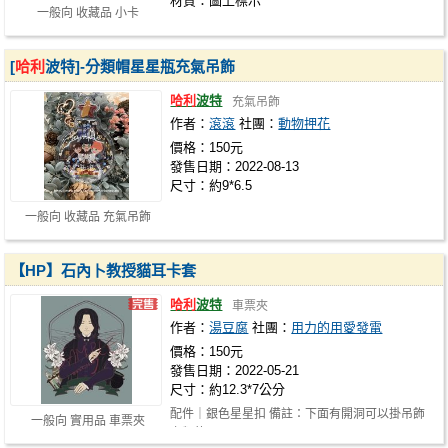
材質：圖上標示
一般向 收藏品 小卡
[
哈利
波特]-分類帽星星瓶充氣吊飾
哈利
波特
充氣吊飾
作者：
滾滾
社團：
動物押花
價格：150元
發售日期：2022-08-13
尺寸：約9*6.5
一般向 收藏品 充氣吊飾
【HP】石內卜教授貓耳卡套
哈利
波特
車票夾
作者：
湯豆腐
社團：
用力的用愛發電
價格：150元
發售日期：2022-05-21
尺寸：約12.3*7公分
配件｜銀色星星扣 備註：下面有開洞可以掛吊飾
一般向 實用品 車票夾
之類的