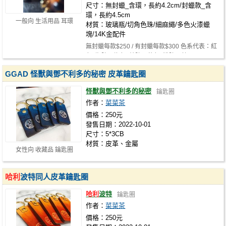
尺寸：無封蠟_含環，長約4.2cm/封蠟款_含
環，長約4.5cm
一般向 生活用品 耳環
材質：玻璃瓶/切角色珠/細麻繩/多色火漆蠟
塊/14K金配件
無封蠟每款$250 / 有封蠟每款$300 色系代表：紅
色_獅院、綠色_蛇院、黃色_獾院、藍…
GGAD 怪獸與鄧不利多的秘密 皮革鑰匙圈
怪獸與鄧不利多的秘密
鑰匙圈
作者：
菜菜茶
價格：250元
發售日期：2022-10-01
尺寸：5*3CB
材質：皮革、金屬
女性向 收藏品 鑰匙圈
哈利
波特同人皮革鑰匙圈
哈利
波特
鑰匙圈
作者：
菜菜茶
價格：250元