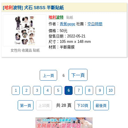
[
哈利
波特] 犬石 SBSS 半斷貼紙
哈利
波特
貼紙
作者：
香蕉gege
社團：
空白時間
價格：50元
發售日期：2022-05-21
尺寸：105 mm x 148 mm
材質：半斷霧膜
女性向 收藏品 貼紙
下一頁
上一頁
6
1
2
3
4
5
6
7
8
9
10
共 28 頁
第一頁
上10頁
下10頁
最後頁