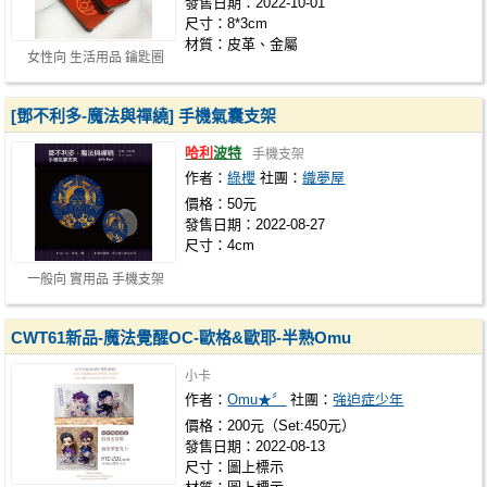
發售日期：2022-10-01
尺寸：8*3cm
材質：皮革、金屬
女性向 生活用品 鑰匙圈
[鄧不利多-魔法與禪繞] 手機氣囊支架
哈利
波特
手機支架
作者：
綠櫻
社團：
織夢屋
價格：50元
發售日期：2022-08-27
尺寸：4cm
一般向 實用品 手機支架
CWT61新品-魔法覺醒OC-歐格&歐耶-半熟Omu
小卡
作者：
Omu★〞
社團：
強迫症少年
價格：200元（Set:450元）
發售日期：2022-08-13
尺寸：圖上標示