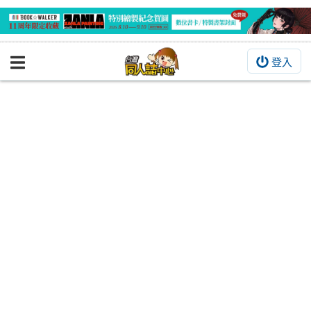
登入
BOOKY書集倉庫
同人作品
同人誌
同人周邊
同人數位作品
活動&消息
同人誌活動
最新消息
同人相關店家
宣傳&交流