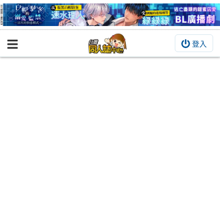
登入
BOOKY書集倉庫
同人作品
同人誌
同人周邊
同人數位作品
活動&消息
同人誌活動
最新消息
同人相關店家
宣傳&交流