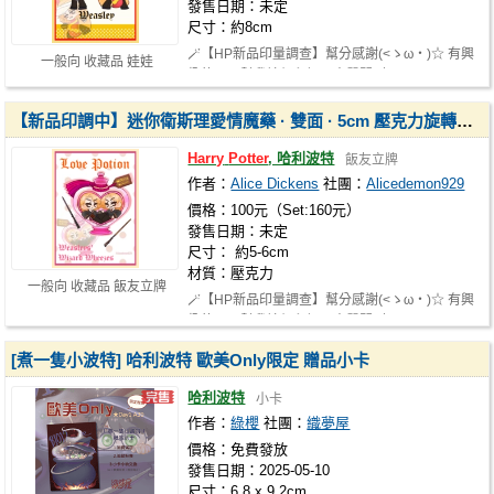
發售日期：未定
尺寸：約8cm
🪄【HP新品印量調查】幫分感謝(<ゝω・)☆ 有興
一般向 收藏品 娃娃
趣的可以幫我填個印調，表單開到7/17!…
【新品印調中】迷你衛斯理愛情魔藥 · 雙面 · 5cm 壓克力旋轉立牌 & 6cm 單面 · 小抱枕
Harry
Potter
, 哈利波特
飯友立牌
作者：
Alice Dickens
社團：
Alicedemon929
價格：100元（Set:160元）
發售日期：未定
尺寸： 約5-6cm
材質：壓克力
一般向 收藏品 飯友立牌
🪄【HP新品印量調查】幫分感謝(<ゝω・)☆ 有興
趣的可以幫我填個印調，表單開到7/17!…
[煮一隻小波特] 哈利波特 歐美Only限定 贈品小卡
哈利波特
小卡
作者：
綠櫻
社團：
織夢屋
價格：免費發放
發售日期：2025-05-10
尺寸：6.8 x 9.2cm