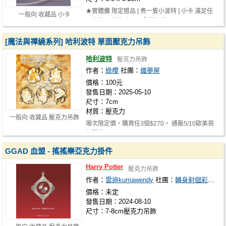
★實體攤 限定贈品 [ 煮一隻小波特 ] 小卡 滿足任
一般向 收藏品 小卡
一方法即贈送1組。 ▸全攤任滿百 ▸…
[魔法與禪繞系列] 哈利波特 單面壓克力吊飾
哈利波特
壓克力吊飾
作者：
綠櫻
社團：
織夢屋
價格：100元
發售日期：2025-05-10
尺寸：7cm
材質：壓克力
一般向 收藏品 壓克力吊飾
場次限定價，購買任3個$270。 通販5/10歐美翁
後開啟。
GGAD 血盟 - 搖搖樂亞克力掛件
Harry
Potter
壓克力吊飾
作者：
雲迪kumawendy
社團：
轉身射個彩虹波
價格：未定
發售日期：2024-08-10
尺寸：7-8cm壓克力吊飾