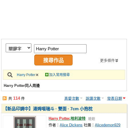
同人社團
工作委託
同人宣傳看板
繪圖藝廊
交流中心
攤位轉讓區
更多條件
會員功能選單
Harry Potter
加入常用搜尋
會員中心
Harry Potter同人周邊
註冊會員
114
共
件
喜愛次數
說讚次數
發表日期
登入
【新品印調中】湯姆喵瑞斗 · 雙面 · 7cm 小抱枕
Harry
Potter
,哈利波特
娃娃
作者：
Alice Dickens
社團：
Alicedemon929