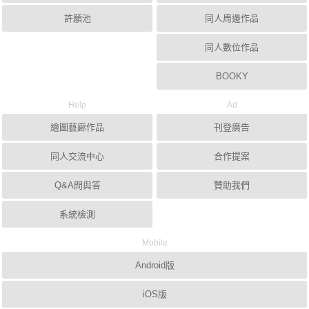
許願池
同人周邊作品
同人數位作品
BOOKY
Help
Ad
繪圖藝廊作品
刊登廣告
同人交流中心
合作提案
Q&A問與答
贊助我們
系統檢測
Mobile
Android版
iOS版