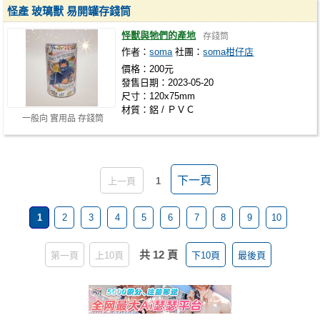
怪產 玻璃獸 易開罐存錢筒
怪獸與牠們的產地
存錢筒
作者：
soma
社團：
soma柑仔店
價格：200元
發售日期：2023-05-20
尺寸：120x75mm
材質：鋁 / ＰＶＣ
一般向 實用品 存錢筒
下一頁
上一頁
1
1
2
3
4
5
6
7
8
9
10
共 12 頁
第一頁
上10頁
下10頁
最後頁