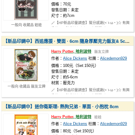
價格：70元
發售日期：未定
尺寸：約7cm
🪄【HP新品印量調查】幫分感謝(<ゝω・)☆ 有興
一般向 收藏品 娃娃
趣的可以幫我填個印調，表單開到7/17!…
【新品印調中】西追應援 · 雙面 · 6cm 隨身厚壓克力飯友& 5cm 小餅乾/抱枕
Harry
Potter
, 哈利波特
飯友立牌
作者：
Alice Dickens
社團：
Alicedemon929
價格：100元（Set:150元）
發售日期：未定
尺寸：約5-6cm
材質：壓克力
一般向 收藏品 飯友立牌
🪄【HP新品印量調查】幫分感謝(<ゝω・)☆ 有興
趣的可以幫我填個印調，表單開到7/17!…
【新品印調中】迷你衛斯理- 熱狗兄弟 · 單面 · 小抱枕 8cm
Harry
Potter
, 哈利波特
娃娃
作者：
Alice Dickens
社團：
Alicedemon929
價格：80元（Set:150元）