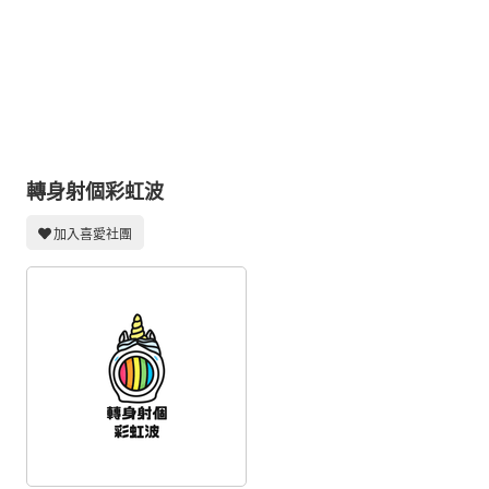
同人社團
工作委託
同人宣傳看板
繪圖藝廊
交流中心
轉身射個彩虹波
攤位轉讓區
加入喜愛社團
會員功能選單
會員中心
註冊會員
登入