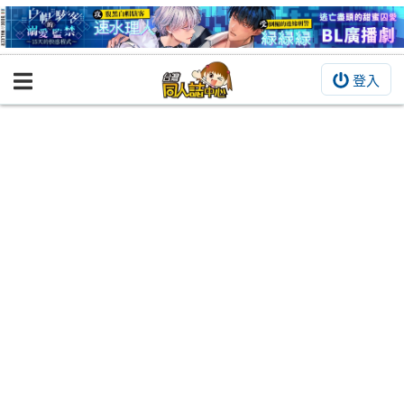
登入
BOOKY書集倉庫
同人作品
同人誌
同人周邊
同人數位作品
活動&消息
同人誌活動
最新消息
同人相關店家
宣傳&交流