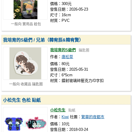
價格：300元
發售日期：2026-05-23
尺寸：16cm
材質：PVC
一般向 實用品 娃包
我培育的S級們 / 兄弟（韓宥辰&韓宥賢）
我培育的S級們
鑰匙圈
作者：
唐松草
價格：80元
發售日期：2025-05-31
尺寸：6*5cm
材質：鐳射玻璃碎壓克力/D字扣
一般向 收藏品 鑰匙圈
小松先生 色松 貼紙
小松先生
貼紙
作者：
Kiwi
社團：
繁華的夜都市
價格：10元
發售日期：2018-03-24