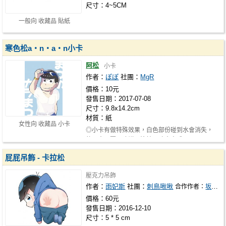
尺寸：4~5CM
一般向 收藏品 貼紙
寒色松a‧n‧a‧n小卡
阿松
小卡
作者：
ぽぽ
社團：
MgR
價格：10元
發售日期：2017-07-08
尺寸：9.8x14.2cm
材質：紙
女性向 收藏品 小卡
◎小卡有做特殊效果，白色部份碰到水會消失，
乾了會回覆，建議用塗抹、噴水方式，不…
屁屁吊飾 - 卡拉松
壓克力吊飾
作者：
雨妃斯
社團：
刺鳥啾啾
合作作者：
坂田澤
價格：60元
發售日期：2016-12-10
尺寸：5 * 5 cm