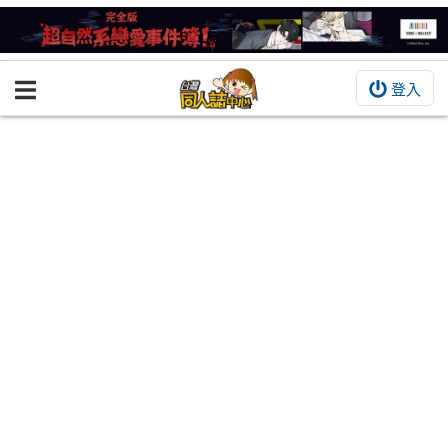
登入
BOOKY書集倉庫
同人作品
同人誌
同人周邊
同人數位作品
活動&消息
同人誌活動
最新消息
同人相關店家
宣傳&交流