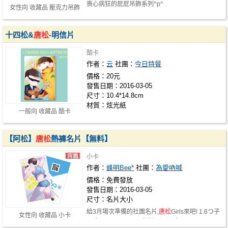
喪心病狂的屁屁吊飾系列^p^
女性向 收藏品 壓克力吊飾
十四松&
唐松
-明信片
酷卡
作者：
云
社團：
今日特餐
價格：20元
發售日期：2016-03-05
尺寸：10.4*14.8cm
材質：炫光紙
一般向 收藏品 酷卡
【阿松】
唐松
熱褲名片【無料】
小卡
作者：
蜂明Bee*
社團：
為愛吶喊
價格：免費發放
發售日期：2016-03-05
尺寸：名片大小
給3月場次準備的社團名片,
唐松
Girls來吧! 1.6つ子
女性向 收藏品 小卡
の魂☆フォーエバー台灣 03-05(六…