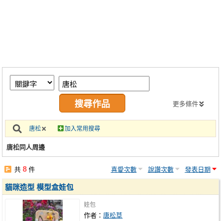
同人社團
工作委託
同人宣傳看板
繪圖藝廊
交流中心
攤位轉讓區
更多條件
會員功能選單
唐松
加入常用搜尋
會員中心
唐松同人周邊
註冊會員
8
共
件
喜愛次數
說讚次數
發表日期
登入
貓咪造型 模型盒娃包
娃包
作者：
唐松草