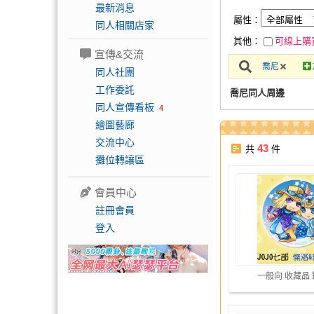
最新消息
屬性：
同人相關店家
其他：
可線上購
宣傳&交流
喬尼
同人社團
工作委託
喬尼同人周邊
同人宣傳看板
4
繪圖藝廊
交流中心
43
共
件
攤位轉讓區
會員中心
註冊會員
登入
一般向 收藏品