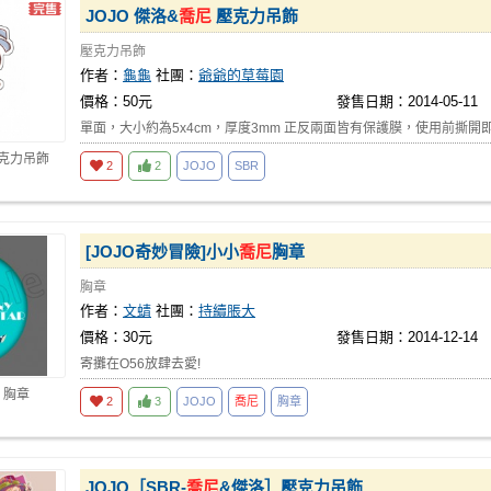
JOJO 傑洛&
喬尼
壓克力吊飾
壓克力吊飾
作者：
龜龜
社團：
爺爺的草莓園
價格：50元
發售日期：2014-05-11
單面，大小約為5x4cm，厚度3mm 正反兩面皆有保護膜，使用前撕開
壓克力吊飾
2
2
JOJO
SBR
[JOJO奇妙冒險]小小
喬尼
胸章
胸章
作者：
文蜻
社團：
持續脹大
價格：30元
發售日期：2014-12-14
寄攤在O56放肆去愛!
 胸章
2
3
JOJO
喬尼
胸章
JOJO［SBR-
喬尼
&傑洛］壓克力吊飾