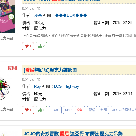
壓克力吊飾
作者：
沙果
社團：
◆◆◆BOX◆◆◆
價格：100元
發售日期：2015-02-28
材質：壓克力
正面是光滑觸感，背面剪影的部分則是磨砂觸感★ (正面有一層保護用
壓克力吊飾
1
2
[
喬尼
翹屁屁]壓克力鑰匙圈
壓克力吊飾
作者：
Ray
社團：
LOSTHighway
價格：50元
發售日期：2016-02-14
材質：壓克力
壓克力吊飾
1
1
JOJO
SBR
喬尼
傑洛
七部
JOJO的奇妙冒
JOJO的奇妙冒險
喬尼
迪亞哥 布偶裝 壓克力吊飾