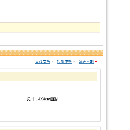
喜愛次數
說讚次數
發表日期
尺寸：4X4cm圓形