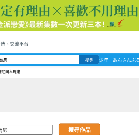
宣傳、交流平台
少年
あんさんぶ
搜尋
喬尼同人周邊