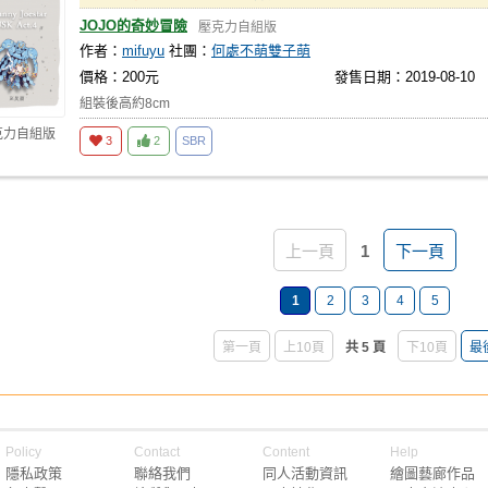
JOJO的奇妙冒險
壓克力自組版
作者：
mifuyu
社團：
何處不萌雙子萌
價格：200元
發售日期：2019-08-10
組裝後高約8cm
克力自組版
3
2
SBR
上一頁
1
下一頁
1
2
3
4
5
第一頁
上10頁
共 5 頁
下10頁
最
Policy
Contact
Content
Help
隱私政策
聯絡我們
同人活動資訊
繪圖藝廊作品