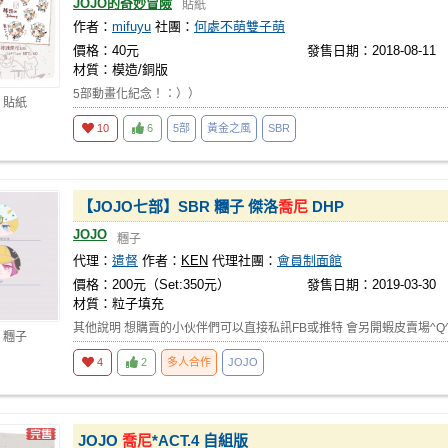
JOJO的奇妙冒險
貼紙
作者：
mifuyu
社團：
何處不萌雙子萌
價格：40元
發售日期：2018-08-11
材質：模造/銅版
5部動畫化紀念！：））
 貼紙
10
6
5部
黃金之風
SBR
【JOJO七部】SBR 糰子 傑洛
喬尼
DHP
JOJO
糰子
代理：
遣督
作者：
KEN
代理社團：
會員制面館
價格：200元（Set:350元）
發售日期：2019-03-30
材質：粒子填充
其他說明 想購賣的小伙伴們可以直接私訊FB或推特 會另開蝦皮賣場^Q^ http
 糰子
4
2
多人合作
JOJO
JOJO
喬尼
*ACT.4 自組版