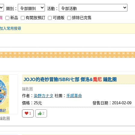
類別：
活動：
買
新品
有開放預訂
可通販
排除已完售
加入常用搜尋
JOJO的奇妙冒險/SBR/七部 傑洛&
喬尼
鑰匙圈
鑰匙圈
作者：
染野カナタ
社團：
手感革命
價格：25元
發售日期：2014-02-09
1
2
 鑰匙圈