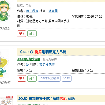
壓克力吊飾
作者：
丙子秋霖
社團：
珞霖閣
價格：80元
發售日期：2016-07-16
材質：透明壓克力吊飾(雙面同圖)+手機
繩
壓克力吊飾
1
1
《JOJO》
喬尼
透明壓克力吊飾
JOJO的奇妙冒險
壓克力吊飾
作者：
球
社團：
匿名棉花糖
價格：未定
發售日期：未定
1
1
JOJO的奇妙冒險
JOJO
壓克力吊飾
JOJO 布加拉提小隊 / 棒讀
喬尼
貼紙