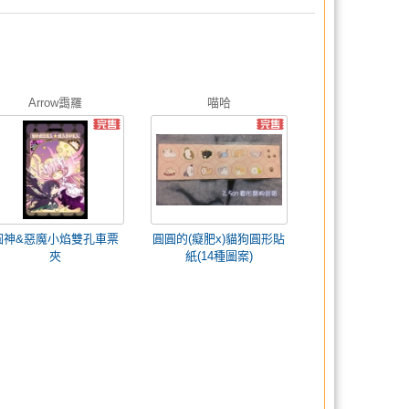
Arrow靄羅
喵哈
圓神&惡魔小焰雙孔車票
圓圓的(癡肥x)貓狗圓形貼
夾
紙(14種圖案)