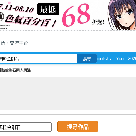
宣傳、交流平台
idolish7
Yuri
202
搜尋
圓粒金剛石同人周邊