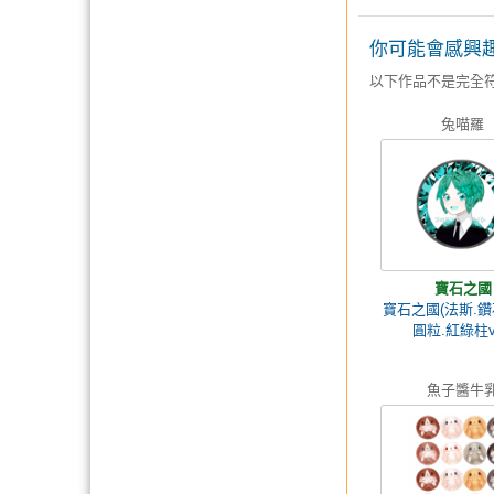
你可能會感興
以下作品不是完全
兔喵羅
寶石之國
寶石之國(法斯.鑽
圓粒.紅綠柱ve
魚子醬牛