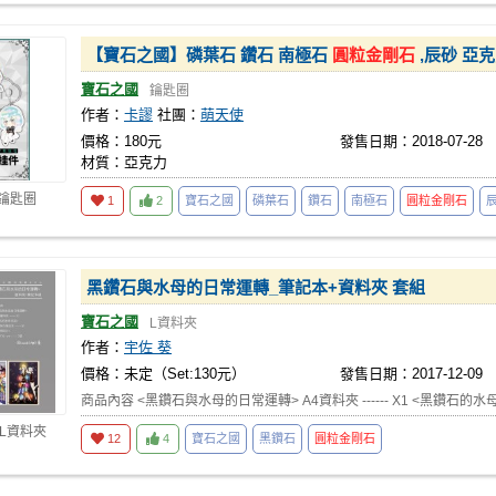
【寶石之國】磷葉石 鑽石 南極石
圓粒金剛石
,辰砂 亞
寶石之國
鑰匙圈
作者：
卡謬
社團：
萌天使
價格：180元
發售日期：2018-07-28
材質：亞克力
 鑰匙圈
1
2
寶石之國
磷葉石
鑽石
南極石
圓粒金剛石
黑鑽石與水母的日常運轉_筆記本+資料夾 套組
寶石之國
L資料夾
作者：
宇佐 葵
價格：未定（Set:130元）
發售日期：2017-12-09
商品內容 <黑鑽石與水母的日常運轉> A4資料夾 ------ X1 <黑鑽石的
 L資料夾
12
4
寶石之國
黑鑽石
圓粒金剛石