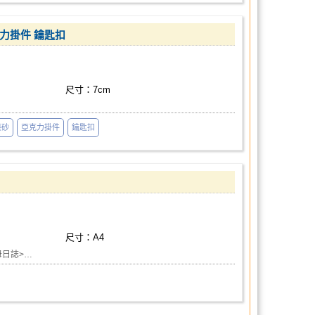
克力掛件 鑰匙扣
尺寸：7cm
辰砂
亞克力掛件
鑰匙扣
尺寸：A4
水母日誌>…