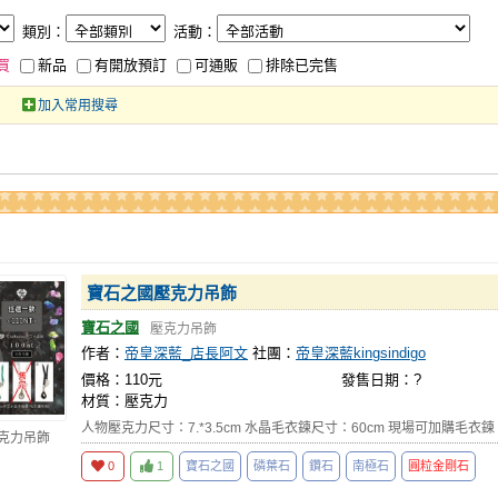
類別：
活動：
買
新品
有開放預訂
可通販
排除已完售
加入常用搜尋
寶石之國壓克力吊飾
寶石之國
壓克力吊飾
作者：
帝皇深藍_店長阿文
社團：
帝皇深藍kingsindigo
價格：110元
發售日期：?
材質：壓克力
人物壓克力尺寸：7.*3.5cm 水晶毛衣鍊尺寸：60cm 現場可加購毛衣鍊
壓克力吊飾
0
1
寶石之國
磷葉石
鑽石
南極石
圓粒金剛石