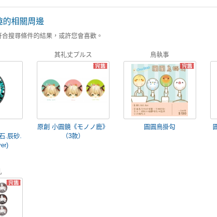
趣的相關周邊
符合搜尋條件的結果，或許您會喜歡。
其礼丈プルス
鳥執事
原創 小圓鏡《モノノ鹿》
圓圓鳥掛勾
石.辰砂.
（3款）
r)
乳