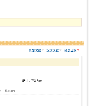
喜愛次數
說讚次數
發表日期
尺寸：7*3.5cm
，一條100NT，…