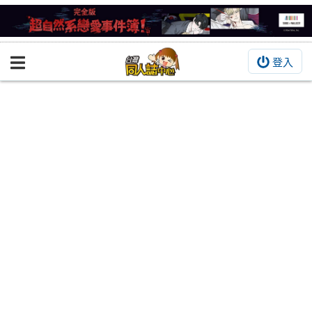
登入
BOOKY書集倉庫
同人作品
同人誌
同人周邊
同人數位作品
活動&消息
同人誌活動
最新消息
同人相關店家
宣傳&交流