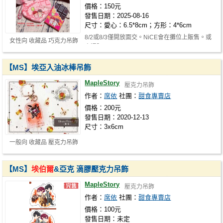
價格：150元
發售日期：2025-08-16
尺寸：愛心：6.5*8cm；方形：4*6cm
8/2或8/3僅開放面交。NiCE會在攤位上販售。或
女性向 收藏品 巧克力吊飾
走通販。
【MS】埃亞入油冰棒吊飾
MapleStory
壓克力吊飾
作者：
席依
社團：
甜食專賣店
價格：200元
發售日期：2020-12-13
尺寸：3x6cm
一般向 收藏品 壓克力吊飾
【MS】
埃伯爾
&亞克 滴膠壓克力吊飾
MapleStory
壓克力吊飾
作者：
席依
社團：
甜食專賣店
價格：100元
發售日期：未定