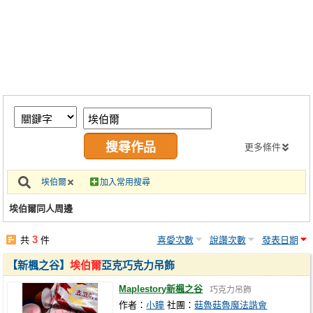
同人社團
工作委託
同人宣傳看板
繪圖藝廊
交流中心
攤位轉讓區
更多條件
會員功能選單
埃伯爾
加入常用搜尋
會員中心
埃伯爾同人周邊
註冊會員
3
共
件
喜愛次數
說讚次數
發表日期
登入
【新楓之谷】
埃伯爾
亞克巧克力吊飾
Maplestory新楓之谷
巧克力吊飾
作者：
小瞳
社團：
菇魯菇魯魔法諧會