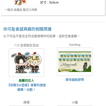
尺寸：5x5cm
一般向 收藏品 壓克力吊飾
你可能會感興趣的相關周邊
以下作品不是完全符合搜尋條件的結果，或許您會喜歡。
humbug
史密斯紅茶店
代理
摩埃貓紙膠帶
進擊的巨人
【埃爾文&里維】進擊的調查
雞團！出動！
綺禮
小瞳