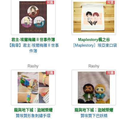
君主·埃爾梅羅Ⅱ世事件簿
Maplestory楓之谷
【胸章】君主·埃爾梅羅Ⅱ世事
［Maplestory］埃亞束口袋
件簿
Rashy
Rashy
龍與地下城：盜賊榮耀
龍與地下城：盜賊榮耀
贊埃贊形象刺繡手環
贊埃贊下巴妖精