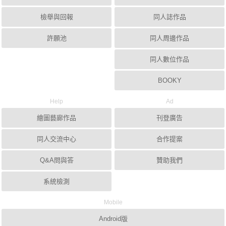
檢舉與回報
同人誌作品
許願池
同人周邊作品
同人數位作品
BOOKY
Help
Ad
繪圖藝廊作品
刊登廣告
同人交流中心
合作提案
Q&A問與答
贊助我們
系統檢測
Mobile
Android版