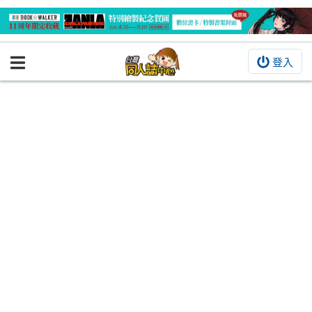
登入
BOOKY書集倉庫
同人作品
同人誌
同人周邊
同人數位作品
活動&消息
同人誌活動
最新消息
同人相關店家
宣傳&交流