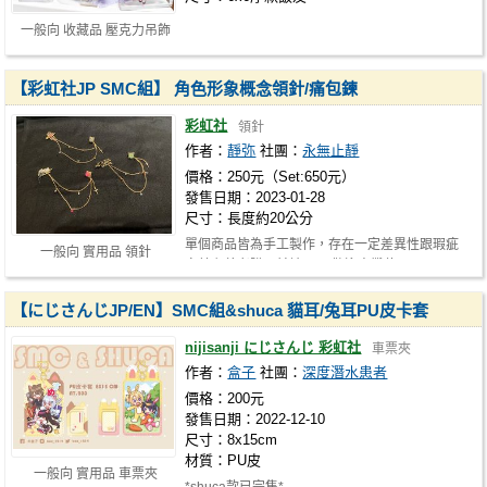
一般向 收藏品 壓克力吊飾
【彩虹社JP SMC組】 角色形象概念領針/痛包鍊
彩虹社
領針
作者：
靜弥
社團：
永無止靜
價格：250元（Set:650元）
發售日期：2023-01-28
尺寸：長度約20公分
單個商品皆為手工製作，存在一定差異性跟瑕疵
一般向 實用品 領針
完美主義者購買前請三思 歡迎來攤位…
【にじさんじJP/EN】SMC組&shuca 貓耳/兔耳PU皮卡套
nijisanji にじさんじ 彩虹社
車票夾
作者：
盒子
社團：
深度潛水患者
價格：200元
發售日期：2022-12-10
尺寸：8x15cm
材質：PU皮
一般向 實用品 車票夾