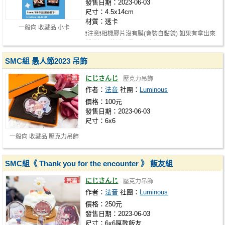
發售日期：2023-06-03
尺寸：4.5x14cm
材質：透卡
一般向 收藏品 小卡
❗️注意❗️相機膠片沒有膜(會裝自黏袋) 如果有拿出來
觀賞把玩的話記得不能碰水/酒…
SMC組 愚人節2023 吊飾
にじさんじ
壓克力吊飾
作者：
法音
社團：
Luminous
價格：100元
發售日期：2023-06-03
尺寸：6x6
一般向 收藏品 壓克力吊飾
SMC組《 Thank you for the encounter 》 飯友組
にじさんじ
壓克力吊飾
作者：
法音
社團：
Luminous
價格：250元
發售日期：2023-06-03
尺寸：6x6厚款飯友