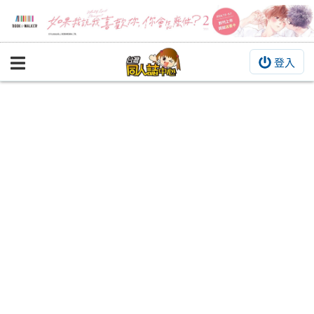
登入
BOOKY書集倉庫
同人作品
同人誌
同人周邊
同人數位作品
活動&消息
同人誌活動
最新消息
同人相關店家
宣傳&交流