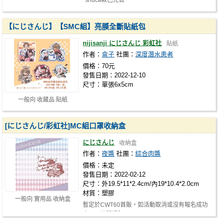
*shuca款已完售*
【にじさんじ】【SMC組】亮膜全斷貼紙包
nijisanji にじさんじ 彩虹社
貼紙
作者：
盒子
社團：
深度潛水患者
價格：70元
發售日期：2022-12-10
尺寸：單張6x5cm
一般向 收藏品 貼紙
[にじさんじ/彩虹社]MC組口罩收納盒
にじさんじ
收納盒
作者：
夜醬
社團：
綜合肉醬
價格：未定
發售日期：2022-02-12
尺寸：外19.5*11*2.4cm/內19*10.4*2.0cm
材質：塑膠
一般向 實用品 收納盒
暫定於CWT60首販，如活動取消或沒有報名成功
會再另外開通販！