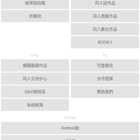
檢舉與回報
同人誌作品
許願池
同人周邊作品
同人數位作品
BOOKY
Help
Ad
繪圖藝廊作品
刊登廣告
同人交流中心
合作提案
Q&A問與答
贊助我們
系統檢測
Mobile
Android版