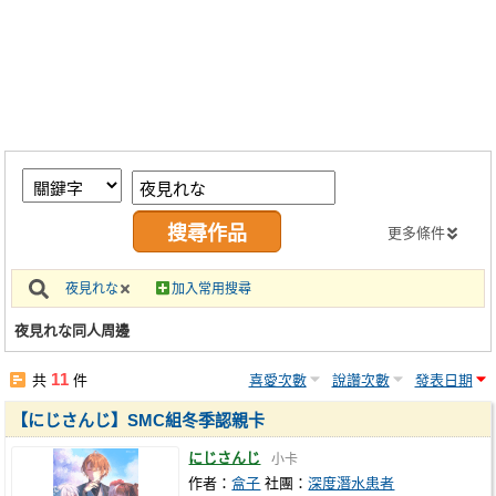
同人社團
工作委託
同人宣傳看板
繪圖藝廊
交流中心
攤位轉讓區
更多條件
會員功能選單
夜見れな
加入常用搜尋
會員中心
夜見れな同人周邊
註冊會員
11
共
件
喜愛次數
說讚次數
發表日期
登入
【にじさんじ】SMC組冬季認親卡
にじさんじ
小卡
作者：
盒子
社團：
深度潛水患者