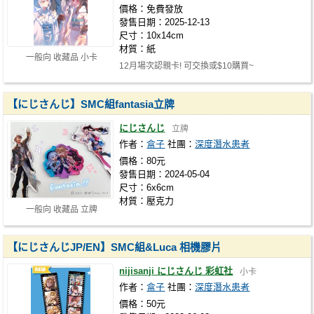
價格：免費發放
發售日期：2025-12-13
尺寸：10x14cm
材質：紙
一般向 收藏品 小卡
12月場次認親卡! 可交換或$10購買~
【にじさんじ】SMC組fantasia立牌
にじさんじ
立牌
作者：
盒子
社團：
深度潛水患者
價格：80元
發售日期：2024-05-04
尺寸：6x6cm
材質：壓克力
一般向 收藏品 立牌
【にじさんじJP/EN】SMC組&Luca 相機膠片
nijisanji にじさんじ 彩虹社
小卡
作者：
盒子
社團：
深度潛水患者
價格：50元