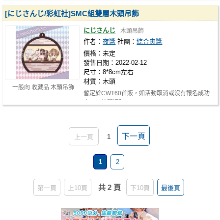
[にじさんじ/彩虹社]SMC組雙層木頭吊飾
にじさんじ
木頭吊飾
作者：
夜醬
社團：
綜合肉醬
價格：未定
發售日期：2022-02-12
尺寸：8*8cm左右
材質：木頭
一般向 收藏品 木頭吊飾
暫定於CWT60首販，如活動取消或沒有報名成功
會再另外開通販！
下一頁
上一頁
1
1
2
共 2 頁
第一頁
上10頁
下10頁
最後頁