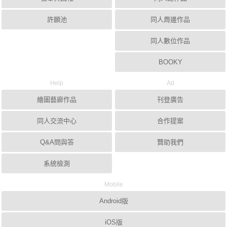
許願池
同人周邊作品
同人數位作品
BOOKY
Help
Ad
繪圖藝廊作品
刊登廣告
同人交流中心
合作提案
Q&A問與答
贊助我們
系統檢測
Mobile
Android版
iOS版