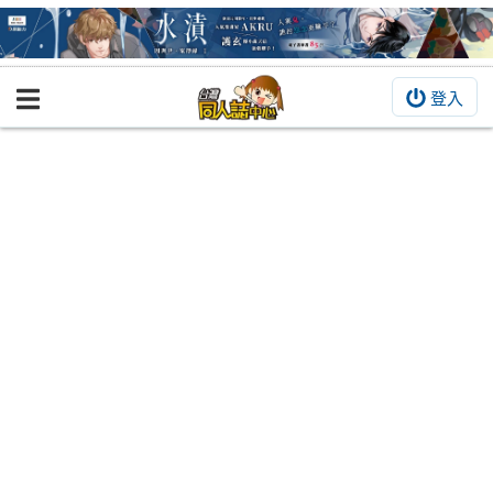
登入
BOOKY書集倉庫
同人作品
同人誌
同人周邊
同人數位作品
活動&消息
同人誌活動
最新消息
同人相關店家
宣傳&交流