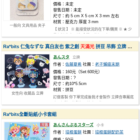
價格：未定
發售日期：未定
尺寸：約 5 cm X 5 cm X 3 mm 左右
材質：壓克力 厚度 3 mm
一般向 文具用品 夾子
【 狀況 】 ※ 能接受狀況的在下單/購買 ※ ★ 少
量印製 售完不補 【 單面彩印 + 白…
Ra*bits 仁兔なずな 真白友也 紫之創
天滿光
拼豆 吊飾 立牌 鑰匙圈 偶像夢幻祭 合奏明星
あんスタ
立牌
作者：
佐藤夏希
社團：
老子懶癌末期
價格：160元（Set:600元）
發售日期：?
尺寸：約10*5.5cm
材質：拼豆
女性向 收藏品 立牌
訂做客製 你下單完成後我才會製作 立牌含專屬底
座，加購吊飾則無 ✳️注意✳️ 為…
Ra*bits全斷貼紙小卡套組
あんさんぶるスターズ
小卡
作者：
培根蛋餅
社團：
培根蛋餅配奶茶
價格：50元