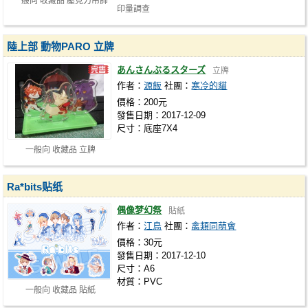
一般向 收藏品 壓克力吊飾
印量調查
https://goo.gl/forms/OVRyRPc0t5MZunig2
陸上部 動物PARO 立牌
あんさんぶるスターズ
立牌
作者：
源飯
社團：
寒冷的貓
價格：200元
發售日期：2017-12-09
尺寸：底座7X4
一般向 收藏品 立牌
Ra*bits贴纸
偶像梦幻祭
貼紙
作者：
江鳥
社團：
禽類同萌會
價格：30元
發售日期：2017-12-10
尺寸：A6
材質：PVC
一般向 收藏品 貼紙