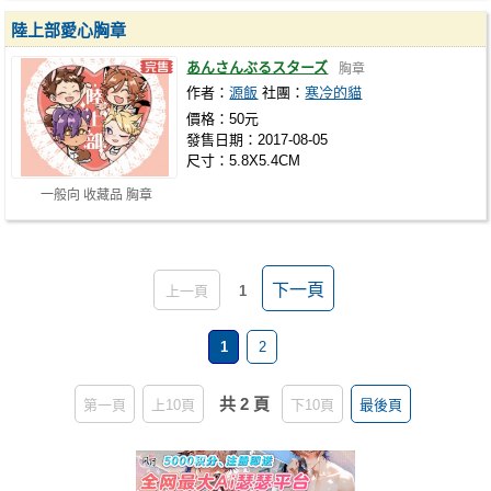
陸上部愛心胸章
あんさんぶるスターズ
胸章
作者：
源飯
社團：
寒冷的貓
價格：50元
發售日期：2017-08-05
尺寸：5.8X5.4CM
一般向 收藏品 胸章
下一頁
上一頁
1
1
2
共 2 頁
第一頁
上10頁
下10頁
最後頁