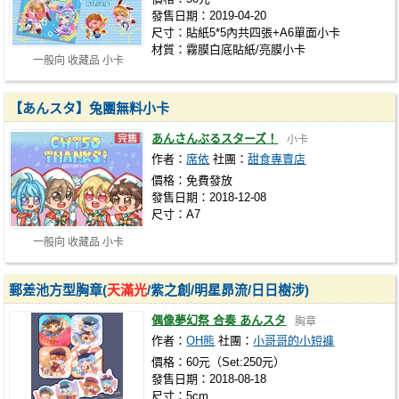
發售日期：2019-04-20
尺寸：貼紙5*5內共四張+A6單面小卡
材質：霧膜白底貼紙/亮膜小卡
一般向 收藏品 小卡
【あんスタ】兔團無料小卡
あんさんぶるスターズ！
小卡
作者：
席依
社團：
甜食專賣店
價格：免費發放
發售日期：2018-12-08
尺寸：A7
一般向 收藏品 小卡
郵差池方型胸章(
天滿光
/紫之創/明星昴流/日日樹涉)
偶像夢幻祭 合奏 あんスタ
胸章
作者：
OH熊
社團：
小哥哥的小短褲
價格：60元（Set:250元）
發售日期：2018-08-18
尺寸：5cm