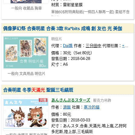
材質：雷射星星膜
一般向 收藏品 胸章
單抽60$附特典貼紙(一條四人聯再一起) 套組不含
貼紙
偶像夢幻祭 合奏明星 合奏 3款 Ra*bits 成鳴 創 友也 光 美伽
明信片
代理：
Dai醬
作者：
三分田中
代理社團：
+櫻花鳥+
價格：30元（Set:80元）
發售日期：2018-04-28
尺寸：A6
一般向 文具用品 明信片
合奏明星 冬季
天滿光
聖誕三毛縞斑
あんさんぶるスターズ
壓克力吊飾
作者：
源飯
社團：
寒冷的貓
價格：80元
發售日期：2018-03-03
尺寸：あんスタ,合奏,天滿光,鳴上嵐,乙狩阿
多尼斯,陸上部,三毛縞斑