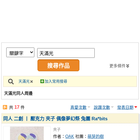
同人社團
工作委託
同人宣傳看板
繪圖藝廊
交流中心
攤位轉讓區
更多條件
會員功能選單
天滿光
加入常用搜尋
會員中心
天滿光同人周邊
註冊會員
17
共
件
喜愛次數
說讚次數
發表日期
登入
同人 二創 丨 壓克力 夾子 偶像夢幻祭 兔團 Ra*bits
夾子
作者：
OAK
社團：
萌芽的樹