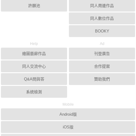
許願池
同人周邊作品
同人數位作品
BOOKY
Help
Ad
繪圖藝廊作品
刊登廣告
同人交流中心
合作提案
Q&A問與答
贊助我們
系統檢測
Mobile
Android版
iOS版