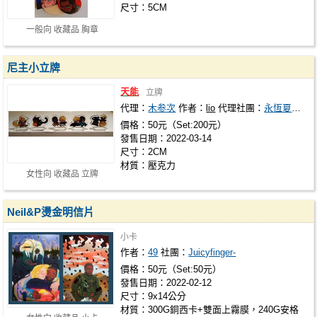
尺寸：5CM
一般向 收藏品 胸章
尼主小立牌
天能
立牌
代理：
木参次
作者：
lio
代理社團：
永恆夏令營
價格：50元（Set:200元）
發售日期：2022-03-14
尺寸：2CM
材質：壓克力
女性向 收藏品 立牌
Neil&P燙金明信片
小卡
作者：
49
社團：
Juicyfinger-
價格：50元（Set:50元）
發售日期：2022-02-12
尺寸：9x14公分
材質：300G銅西卡+雙面上霧膜，240G安格