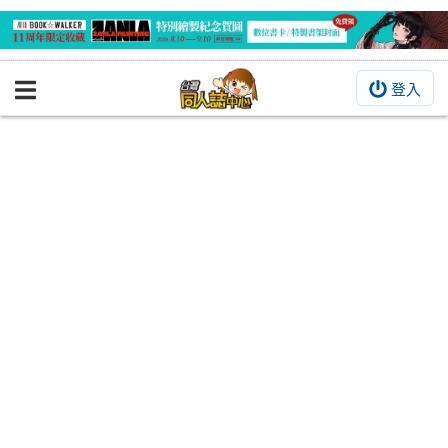
登入
BOOKY書集倉庫
同人作品
同人誌
同人周邊
同人數位作品
活動&消息
同人誌活動
最新消息
同人相關店家
宣傳&交流