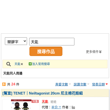
同人社團
工作委託
同人宣傳看板
繪圖藝廊
交流中心
攤位轉讓區
更多條件
會員功能選單
天能
加入常用搜尋
會員中心
天能同人周邊
註冊會員
24
共
件
喜愛次數
說讚次數
發表日期
登入
[幫宣] TENET｜Neiltagonist 20cm 尼主棉花娃組
天能
娃娃
代理：
半分 ⁵⁵
作者：
lio