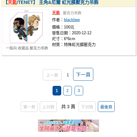
【
天能
/TENET】 主角&尼爾 虹光膜壓克力吊飾
天能
壓克力吊飾
作者：
blackbee
價格：100元
發售日期：2020-12-12
尺寸：6*6cm
材質：特殊虹光膜壓克力
一般向 收藏品 壓克力吊飾
下一頁
上一頁
1
1
2
3
共 3 頁
第一頁
上10頁
下10頁
最後頁