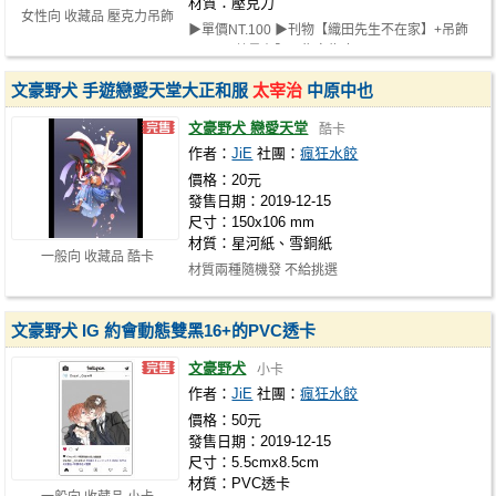
材質：壓克力
女性向 收藏品 壓克力吊飾
▶單價NT.100 ▶刊物【織田先生不在家】+吊飾
NT.180 數量有限，售完為止
文豪野犬 手遊戀愛天堂大正和服
太宰治
中原中也
文豪野犬 戀愛天堂
酷卡
作者：
JiE
社團：
瘋狂水餃
價格：20元
發售日期：2019-12-15
尺寸：150x106 mm
材質：星河紙、雪銅紙
一般向 收藏品 酷卡
材質兩種隨機發 不給挑選
文豪野犬 IG 約會動態雙黑16+的PVC透卡
文豪野犬
小卡
作者：
JiE
社團：
瘋狂水餃
價格：50元
發售日期：2019-12-15
尺寸：5.5cmx8.5cm
材質：PVC透卡