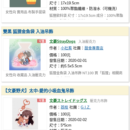
尺寸：17x19.5cm
材質：100%聚酯纖維，防潑水（可機洗）
女性向 實用品 布製手提袋
狐狸飲料袋 尺寸：17x19.5cm 成分：100%聚酯
纖維，防潑水（可機洗） NT.200 買「…
雙黑 狐狸金魚袋 入油吊飾
文豪StrayDogs
入油壓克力
作者：
小社畜
社團：
甜食專賣店
價格：100元
發售日期：2020-02-01
尺寸：約5.5x5.5cm
狐狸金魚袋 入油吊飾 NT.100 買「狐狸」相關商
女性向 收藏品 入油壓克力
品，皆會贈送https://images.plurk.…
【文豪野犬】太中-愛的小吸血鬼吊飾
文豪ストレイドッグス
壓克力吊飾
作者：
荔枝
社團：
G.I.Z.
價格：100元
發售日期：2020-02-02
尺寸：5*5cm