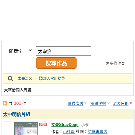
同人社團
工作委託
同人宣傳看板
繪圖藝廊
交流中心
攤位轉讓區
更多條件
會員功能選單
太宰治
加入常用搜尋
會員中心
太宰治同人周邊
註冊會員
101
共
件
喜愛次數
說讚次數
發表日期
登入
太中明信片組
文豪StrayDogs
小卡
作者：
小社畜
社團：
甜食專賣店