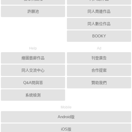
許願池
同人周邊作品
同人數位作品
BOOKY
Help
Ad
繪圖藝廊作品
刊登廣告
同人交流中心
合作提案
Q&A問與答
贊助我們
系統檢測
Mobile
Android版
iOS版