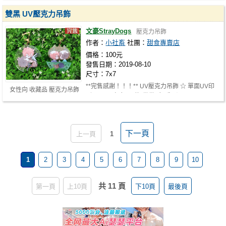
雙黑 UV壓克力吊飾
文豪StrayDogs
壓克力吊飾
作者：
小社畜
社團：
甜食專賣店
價格：100元
發售日期：2019-08-10
尺寸：7x7
**完售感謝！！！** UV壓克力吊飾 ☆ 單面UV印
女性向 收藏品 壓克力吊飾
刷/ 7x7cm左右/ 兩款(貓貓&午睡) ☆ …
下一頁
上一頁
1
1
2
3
4
5
6
7
8
9
10
共 11 頁
第一頁
上10頁
下10頁
最後頁