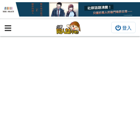
登入
BOOKY書集倉庫
同人作品
同人誌
同人周邊
同人數位作品
活動&消息
同人誌活動
最新消息
同人相關店家
宣傳&交流