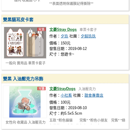
一般向 收藏品 小卡
**表面透明保護膜記得撕除**
雙黑貓耳皮卡套
文豪Stray Dogs
車票卡套子
作者：
夕玖
社團：
夕餒玖玖
價格：150元
發售日期：2019-08-12
尺寸：悠遊卡~
一般向 實用品 車票卡套子
雙黑 入油壓克力吊飾
文豪StrayDogs
入油壓克力
作者：
小社畜
社團：
甜食專賣店
價格：100元
發售日期：2019-08-10
尺寸：約5.5x5.5cm
五款 *粉色貓貓 完售* *粉色小朋友 完售* *綠
女性向 收藏品 入油壓克力
色貓貓 完售* 綠色小朋友 完…