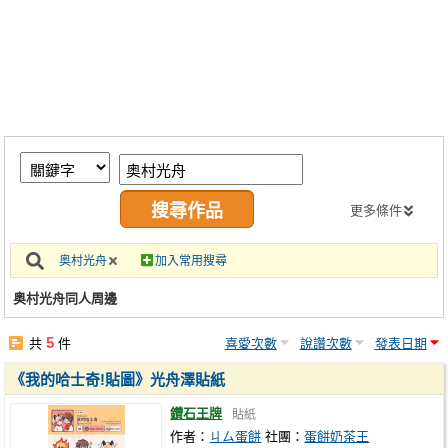
同人社團
工作委託
同人宣傳看板
繪圖藝廊
交流中心
攤位轉讓區
更多條件
會員功能選單
奥村光舟
加入常用搜尋
會員中心
奥村光舟同人周邊
註冊會員
5
共
件
喜愛次數
說讚次數
發表日期
登入
《我的哈士奇!貼圖》光舟澤貼紙
鑽石王牌
貼紙
作者：
ㄐㄙ蛋餅
社團：
蛋餅奶茶王