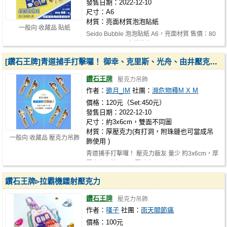
發售日期：2022-12-10
尺寸：A6
材質：亮面材質泡泡貼紙
一般向 收藏品 貼紙
Seido Bubble 泡泡貼紙 A6，亮面材質 售價：80
NTD CWT62工商往這走>>> https://w…
[鑽石王牌]青道捕手打擊囉！ 御幸、克里斯、光舟、由井壓克力飯友
鑽石王牌
壓克力吊飾
作者：
邀月_IM
社團：
瀕危物種M X M
價格：120元（Set:450元）
發售日期：2022-12-10
尺寸：約3x6cm，雙面不同圖
材質：厚壓克力(有打洞，附珠鏈也可當成吊
一般向 收藏品 壓克力吊飾
飾使用 )
青道捕手打擊囉！ 壓克力飯友 量少 約3x6cm，厚
壓克力，雙面不同圖 有打洞，附珠…
鑽石王牌▹拉霸機鐳射壓克力
鑽石王牌
壓克力吊飾
作者：
嘆子
社團：
雨天關節痛
價格：100元