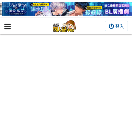
登入
BOOKY書集倉庫
同人作品
同人誌
同人周邊
同人數位作品
活動&消息
同人誌活動
最新消息
同人相關店家
宣傳&交流