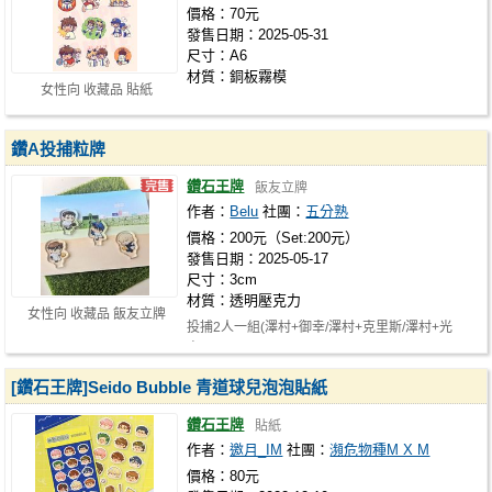
價格：70元
發售日期：2025-05-31
尺寸：A6
材質：銅板霧模
女性向 收藏品 貼紙
鑽A投捕粒牌
鑽石王牌
飯友立牌
作者：
Belu
社團：
五分熟
價格：200元（Set:200元）
發售日期：2025-05-17
尺寸：3cm
材質：透明壓克力
女性向 收藏品 飯友立牌
投捕2人一組(澤村+御幸/澤村+克里斯/澤村+光
舟):$100
[鑽石王牌]Seido Bubble 青道球兒泡泡貼紙
鑽石王牌
貼紙
作者：
邀月_IM
社團：
瀕危物種M X M
價格：80元