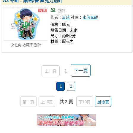
A3 冬組：紬/密/譽 壓克力別針
A3
別針
作者：
夏玹
社團：
水信玄餅
價格：80元
發售日期：未定
尺寸：約6公分
材質：壓克力
女性向 收藏品 別針
下一頁
上一頁
1
1
2
共 2 頁
第一頁
上10頁
下10頁
最後頁