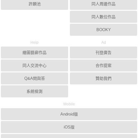
許願池
同人周邊作品
同人數位作品
BOOKY
Help
Ad
繪圖藝廊作品
刊登廣告
同人交流中心
合作提案
Q&A問與答
贊助我們
系統檢測
Mobile
Android版
iOS版