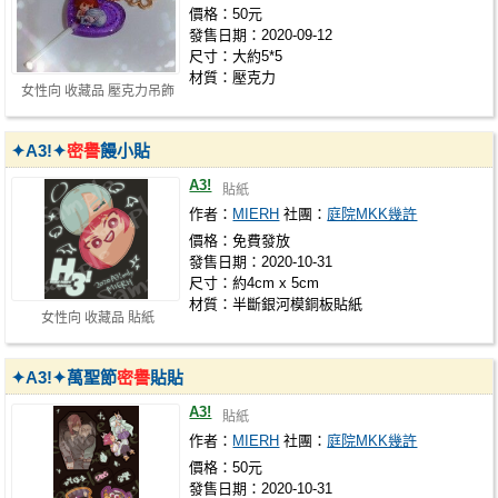
價格：50元
發售日期：2020-09-12
尺寸：大約5*5
材質：壓克力
女性向 收藏品 壓克力吊飾
✦A3!✦
密譽
饅小貼
A3!
貼紙
作者：
MIERH
社團：
庭院MKK幾許
價格：免費發放
發售日期：2020-10-31
尺寸：約4cm x 5cm
材質：半斷銀河模銅板貼紙
女性向 收藏品 貼紙
✦A3!✦萬聖節
密譽
貼貼
A3!
貼紙
作者：
MIERH
社團：
庭院MKK幾許
價格：50元
發售日期：2020-10-31