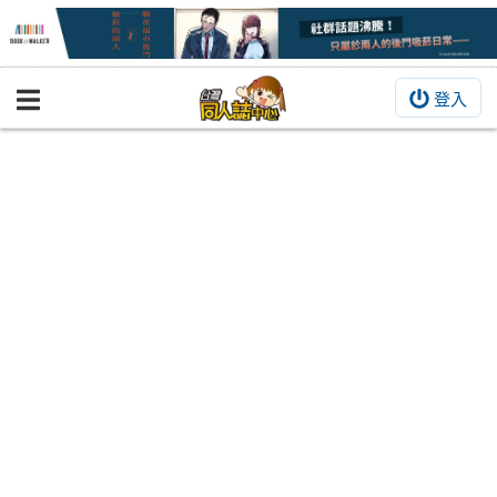
登入
BOOKY書集倉庫
同人作品
同人誌
同人周邊
同人數位作品
活動&消息
同人誌活動
最新消息
同人相關店家
宣傳&交流