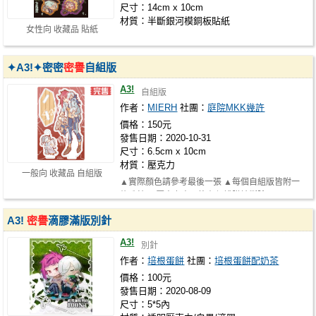
尺寸：14cm x 10cm
材質：半斷銀河模銅板貼紙
女性向 收藏品 貼紙
✦A3!✦密密
密譽
自組版
A3!
自組版
作者：
MIERH
社團：
庭院MKK幾許
價格：150元
發售日期：2020-10-31
尺寸：6.5cm x 10cm
材質：壓克力
一般向 收藏品 自組版
▲實際顏色請參考最後一張 ▲每個自組版皆附一
條珠鍊 ▲壓克力表面皆有保護膜請撕除再…
A3!
密譽
滴膠滿版別針
A3!
別針
作者：
培根蛋餅
社團：
培根蛋餅配奶茶
價格：100元
發售日期：2020-08-09
尺寸：5*5內