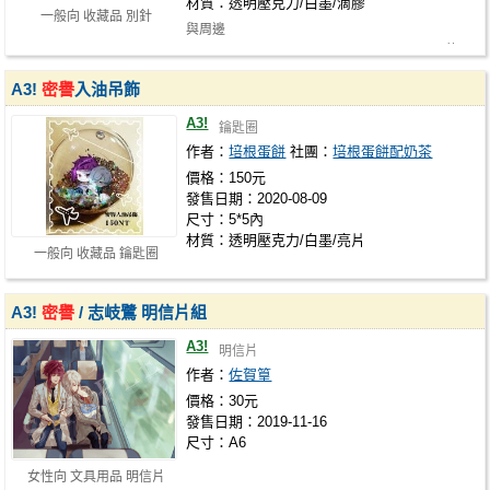
材質：透明壓克力/白墨/滴膠
一般向 收藏品 別針
與周邊
https://www.doujin.com.tw/goods/info/66380的內
片同圖 太喜歡這個活動的20…
A3!
密譽
入油吊飾
A3!
鑰匙圈
作者：
培根蛋餅
社團：
培根蛋餅配奶茶
價格：150元
發售日期：2020-08-09
尺寸：5*5內
材質：透明壓克力/白墨/亮片
一般向 收藏品 鑰匙圈
A3!
密譽
/ 志岐鷺 明信片組
A3!
明信片
作者：
佐賀篁
價格：30元
發售日期：2019-11-16
尺寸：A6
女性向 文具用品 明信片