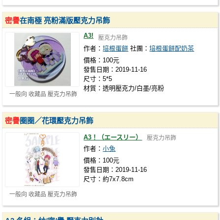
密譽
在南極 亮粉滿版壓克力吊飾
A3!
壓克力吊飾
作者：
培根蛋餅
社團：
培根蛋餅配奶茶
價格：100元
發售日期：2019-11-16
尺寸：5*5
材質：透明壓克力/白墨/亮粉
一般向 收藏品 壓克力吊飾
密譽
圈圈／花環壓克力吊飾
A3！（エースリー）
壓克力吊飾
作者：
小兔
價格：100元
發售日期：2019-11-16
尺寸：約7x7.8cm
一般向 收藏品 壓克力吊飾