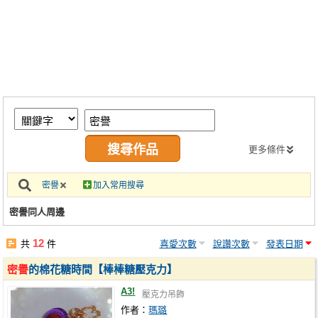
同人社團
工作委託
同人宣傳看板
繪圖藝廊
交流中心
攤位轉讓區
更多條件
會員功能選單
密譽
加入常用搜尋
會員中心
密譽同人周邊
註冊會員
12
共
件
喜愛次數
說讚次數
發表日期
登入
密譽
的棉花糖時間【棒棒糖壓克力】
A3!
壓克力吊飾
作者：
瑪璐