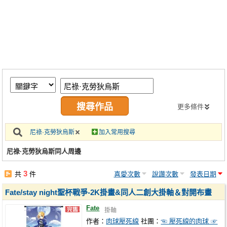
同人社團
工作委託
同人宣傳看板
繪圖藝廊
交流中心
攤位轉讓區
更多條件
會員功能選單
尼祿·克勞狄烏斯
加入常用搜尋
會員中心
尼祿·克勞狄烏斯同人周邊
註冊會員
3
共
件
喜愛次數
說讚次數
發表日期
登入
Fate/stay night聖杯戰爭-2K掛畫&同人二創大掛軸＆對開布畫
Fate
掛軸
作者：
肉球壓死線
社團：
☜ 壓死線的肉球 ☞