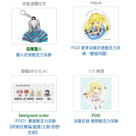
Hokori
米製湯種吐司
FGO 夏季泳裝尼祿壓克力吊
惡魔獵人
飾（雙面同圖）
魔人尼祿壓克力吊飾
御猫(ゆかるメ)
無想
代理
fate/grand order
FGO
〔FGO〕雙面壓克力吊飾
泳裝尼祿 透明壓克力吊飾
【阿斯托爾福/童謠/立香/貞德/
尼祿】