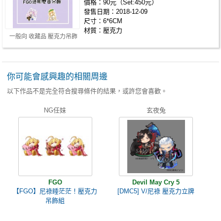
價格：90元（Set:450元）
發售日期：2018-12-09
尺寸：6*6CM
材質：壓克力
一般向 收藏品 壓克力吊飾
你可能會感興趣的相關周邊
以下作品不是完全符合搜尋條件的結果，或許您會喜歡。
NG任妹
玄夜兔
FGO
Devil May Cry 5
【FGO】尼祿睡茫茫！壓克力
[DMC5] V/尼祿 壓克力立牌
吊飾組