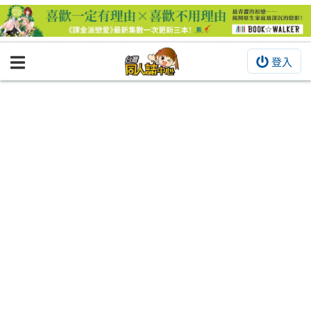
登入
BOOKY書集倉庫
同人作品
同人誌
同人周邊
同人數位作品
活動&消息
同人誌活動
最新消息
同人相關店家
宣傳&交流