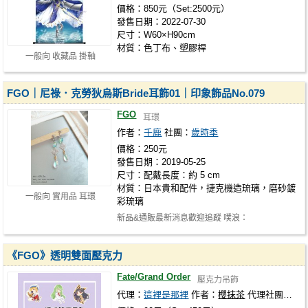
價格：850元（Set:2500元）
發售日期：2022-07-30
尺寸：W60×H90cm
材質：色丁布、塑膠桿
一般向 收藏品 掛軸
FGO｜尼祿．克勞狄烏斯Bride耳飾01｜印象飾品No.079
FGO
耳環
作者：
千鹿
社團：
歲時季
價格：250元
發售日期：2019-05-25
尺寸：配戴長度：約 5 cm
材質：日本貴和配件，捷克機造琉璃，磨砂鍍
一般向 實用品 耳環
彩琉璃
新品&通販最新消息歡迎追蹤 噗浪：
https://www.plurk.com/SuishiJi FB：https://ww…
《FGO》透明雙面壓克力
Fate/Grand Order
壓克力吊飾
代理：
這裡是那裡
作者：
櫻抹茶
代理社團：
這