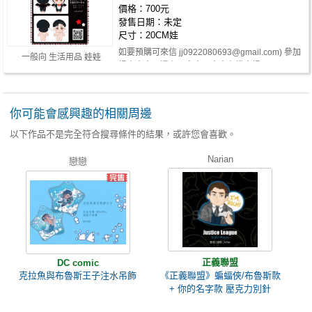
價格：700元
發售日期：未定
尺寸：20CM娃
如要預購可來信
jj0922080693@gmail.com
) 參加
一般向 生活用品 娃娃
場次未定，還在預定中，未來有機會場…
你可能會感興趣的相關周邊
以下作品不是完全符合搜尋條件的結果，或許您會喜歡。
Narian
戀戀
正義聯盟
DC comic
克拉魚與布魯斯王子注水吊飾
《正義聯盟》蝙蝠俠/布魯斯款
+ 你的名字款 壓克力別針