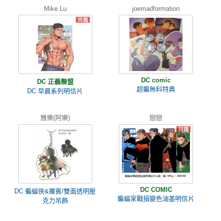
Mike Lu
joemadformation
DC comic
DC 正義聯盟
超蝙無料特典
DC 早晨系列明信片
雅樂(阿樂)
戀戀
DC COMIC
DC 蝙蝠俠&羅賓/雙面透明壓
蝙蝠家戰損變色油墨明信片
克力吊飾