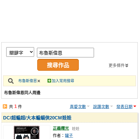
同人社團
工作委託
同人宣傳看板
繪圖藝廊
交流中心
攤位轉讓區
更多條件
會員功能選單
布魯斯偉恩
加入常用搜尋
會員中心
布魯斯偉恩同人周邊
註冊會員
1
共
件
喜愛次數
說讚次數
發表日期
登入
DC/超蝙超/大本蝙蝠俠20CM娃娃
正義曙光
娃娃
作者：
罐子