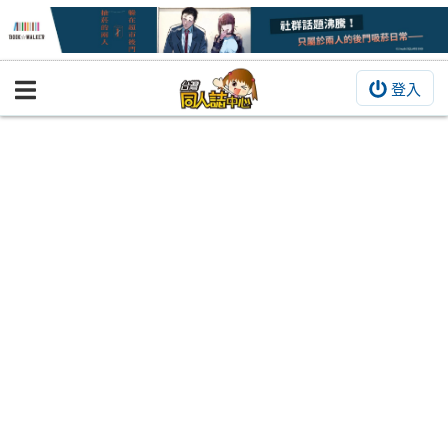
登入
BOOKY書集倉庫
同人作品
同人誌
同人周邊
同人數位作品
活動&消息
同人誌活動
最新消息
同人相關店家
宣傳&交流