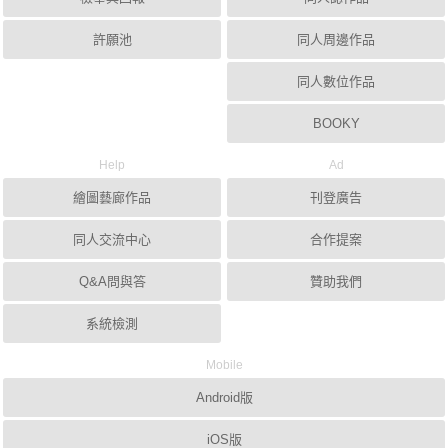
許願池
同人周邊作品
同人數位作品
BOOKY
Help
Ad
繪圖藝廊作品
刊登廣告
同人交流中心
合作提案
Q&A問與答
贊助我們
系統檢測
Mobile
Android版
iOS版