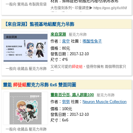
材質：滌棉提把/制服尼內裡/仿帆布表布
一般向 實用品 布製肩背袋
大包復刻系列~ 印量調查▶ https://goo.gl/yXvXNf
師尊，師丈，以及我
【來自深淵】監視基地組壓克力吊飾
來自深淵
壓克力吊飾
作者：
泉空
社團：
嗜酸性兔子
價格：80元
發售日期：2017-12-10
尺寸：4*6
又萌又可愛的
師徒組
，值得你擁有 兩個帶回家只
一般向 收藏品 壓克力吊飾
要150~~
靈能
師徒組
壓克力吊飾 6x6 雙面同圖
靈能百分百, 路人超能100
壓克力吊飾
作者：
努努
社團：
Neuron Muscle Collection
價格：100元
發售日期：2017-12-10
尺寸：6x6
一般向 收藏品 壓克力吊飾