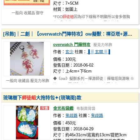
尺寸：7×5CM
材質：如圖上
一般向 收藏品 御守
*FGO
師徒組
因為印下線稿不明顯所以會多做胸
章，胸章為4.4CM，價位150 *賣完的話不…
[吊飾]｜二創｜【overwatch鬥陣特攻】ow擬獸：禪亞塔+源氏｜禪源/源禪
overwatch 鬥陣特攻
壓克力吊飾
作者：
玄少
社團：
▐ ▒ 玄關 ▒▐
價格：100元
發售日期：2018-06-02
尺寸：上4cm+下6cm
◆《ow》擬獸系列－禪源師徒｜禪喵塔與源啾 ※
一般向 收藏品 壓克力吊飾
雙面不同圖 場販定價：100元 ◇壓克力…
琉璃樹下
師徒組
大拖特包✦{琉璃雨}款
金光布袋戲
布製肩背袋
作者：
鬼歧路
社團：
鬼歧路
價格：450元
發售日期：2018-04-29
尺寸：約46x31cm/底寬約13cm/提把3cm