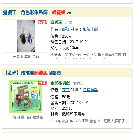
遊戲王 角色形象吊飾－
師徒組
.ver
遊戲王
吊飾
作者：
靜弥
社團：
永無止靜
價格：130元
發售日期：2017-10-21
尺寸：長約10cm
不分售，請注意 僅此一組，完售不會再追加製作
一般向 其他 吊飾
非手工大神，完美主義者請三思 低…
【金光】琉璃樹
師徒組
眼鏡布
金光布袋戲
眼鏡布
作者：
灰夜
社團：
終焉童話
價格：50元
發售日期：2017-02-01
尺寸：15x15
材質：熱轉印眼鏡布
一般向 實用品 眼鏡布
6/24布袋戲ONLY布江湖 量極少，通販太麻煩了
所以不開O<<