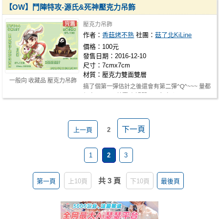
【OW】鬥陣特攻-源氏&死神壓克力吊飾
壓克力吊飾
作者：
香菇烤不熟
社團：
菇了北KiLine
價格：100元
發售日期：2016-12-10
尺寸：7cmx7cm
材質：壓克力雙面雙層
一般向 收藏品 壓克力吊飾
搞了個第一彈估計之後還會有第二彈^Q^~~~ 量都
很少,CWT44首賣,有疑問可以留言ㄜ!
下一頁
上一頁
2
1
2
3
共 3 頁
第一頁
上10頁
下10頁
最後頁