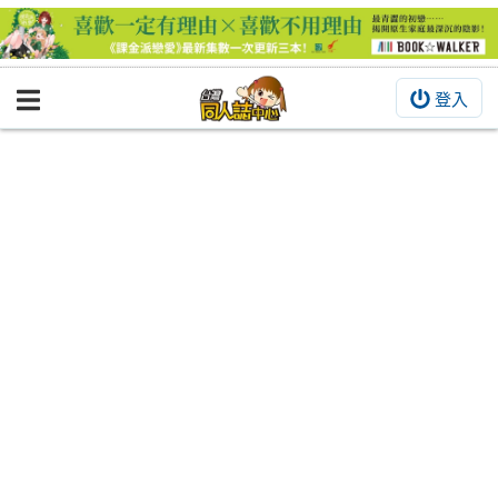
登入
BOOKY書集倉庫
同人作品
同人誌
同人周邊
同人數位作品
活動&消息
同人誌活動
最新消息
同人相關店家
宣傳&交流