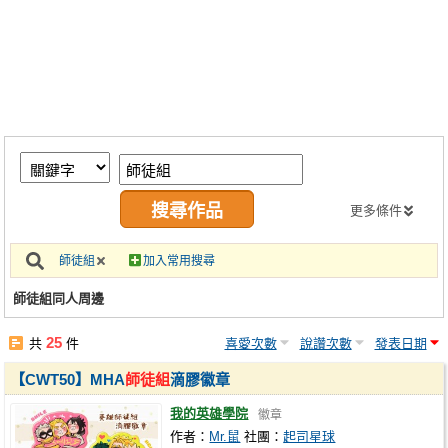
同人社團
工作委託
同人宣傳看板
繪圖藝廊
交流中心
攤位轉讓區
更多條件
會員功能選單
師徒組
加入常用搜尋
會員中心
師徒組同人周邊
註冊會員
25
共
件
喜愛次數
說讚次數
發表日期
登入
【CWT50】MHA
師徒組
滴膠徽章
我的英雄學院
徽章
作者：
Mr.鼠
社團：
起司星球