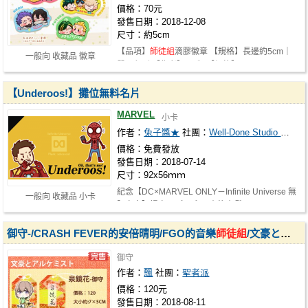
價格：70元
發售日期：2018-12-08
尺寸：約5cm
【品項】
師徒組
滴膠徽章 【規格】長邊約5cm｜
一般向 收藏品 徽章
單面印刷 【作者】Mr.鼠 【價格】NT.7…
【Underoos!】攤位無料名片
MARVEL
小卡
作者：
兔子醬★
社團：
Well-Done Studio 大叔革命
價格：免費發放
發售日期：2018-07-14
尺寸：92x56ｍｍ
紀念【DC×MARVEL ONLY－Infinite Universe 無
一般向 收藏品 小卡
限宇宙】場次◝( ﾟ∀ ﾟ )◟ 有沒有發現…
御守-/CRASH FEVER的安倍晴明/FGO的音樂
師徒組
/文豪とアルケミスト的泉鏡花
御守
作者：
飄
社團：
聖者派
價格：120元
發售日期：2018-08-11