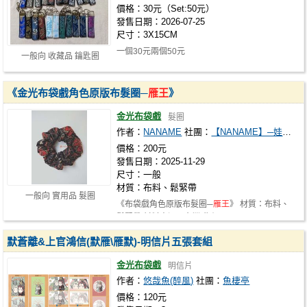
價格：30元（Set:50元）
發售日期：2026-07-25
尺寸：3X15CM
一個30元兩個50元
一般向 收藏品 鑰匙圈
《金光布袋戲角色原版布髮圈─
雁王
》
金光布袋戲
髮圈
作者：
NANAME
社團：
【NANAME】─娃衣分部
價格：200元
發售日期：2025-11-29
尺寸：一般
材質：布料、鬆緊帶
一般向 實用品 髮圈
《布袋戲角色原版布髮圈─
雁王
》 材質：布料、
鬆緊帶 材料來源：台灣 售價：NTD200…
默蒼離&上官鴻信(默雁\雁默)-明信片五張套組
金光布袋戲
明信片
作者：
悠哉魚(醉風)
社團：
魚棲亭
價格：120元