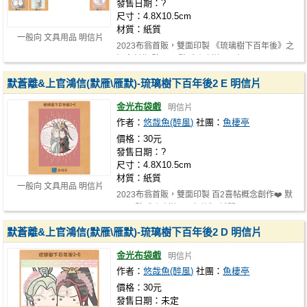
發售日期：?
尺寸：4.8X10.5cm
材質：紙質
一般向 文具用品 明信片
2023布翁首販，雙面印製 《琉璃樹下百年後》之
概念創作 默雁\雁默《琉璃樹下百年…
默蒼離&上官鴻信(默雁\雁默)-琉璃樹下百年後2 E 明信片
金光布袋戲
明信片
作者：
悠哉魚(醉風)
社團：
魚棲亭
價格：30元
發售日期：?
尺寸：4.8X10.5cm
材質：紙質
一般向 文具用品 明信片
2023布翁首販，雙面印製 百2喜帖概念創作❤️ 默
雁\雁默《琉璃樹下百年後》 試閱： …
默蒼離&上官鴻信(默雁\雁默)-琉璃樹下百年後2 D 明信片
金光布袋戲
明信片
作者：
悠哉魚(醉風)
社團：
魚棲亭
價格：30元
發售日期：未定