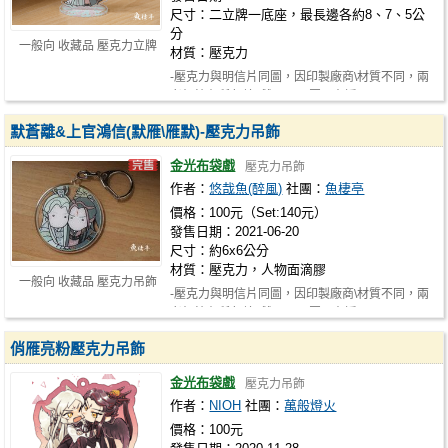
尺寸：二立牌一底座，最長邊各約8、7、5公
分
一般向 收藏品 壓克力立牌
材質：壓克力
-壓克力與明信片同圖，因印製廠商\材質不同，兩
者相較有所色差 -雙面不同圖，在透…
默蒼離&上官鴻信(默雁\雁默)-壓克力吊飾
金光布袋戲
壓克力吊飾
作者：
悠哉魚(醉風)
社團：
魚棲亭
價格：100元（Set:140元）
發售日期：2021-06-20
尺寸：約6x6公分
材質：壓克力，人物面滴膠
一般向 收藏品 壓克力吊飾
-壓克力與明信片同圖，因印製廠商\材質不同，兩
者相較有所色差 -雙面不同圖，在透…
俏雁亮粉壓克力吊飾
金光布袋戲
壓克力吊飾
作者：
NIOH
社團：
萬般燈火
價格：100元