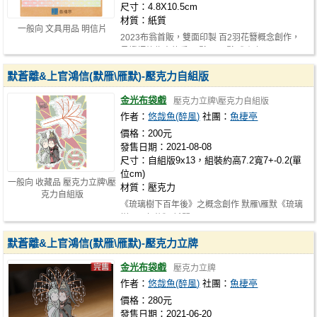
尺寸：4.8X10.5cm
材質：紙質
一般向 文具用品 明信片
2023布翁首販，雙面印製 百2羽花簪概念創作，
見證師徒偉大的愛❤️ 默雁\雁默《琉璃…
默蒼離&上官鴻信(默雁\雁默)-壓克力自組版
金光布袋戲
壓克力立牌\壓克力自組版
作者：
悠哉魚(醉風)
社團：
魚棲亭
價格：200元
發售日期：2021-08-08
尺寸：自組版9x13，組裝約高7.2寬7+-0.2(單
位cm)
一般向 收藏品 壓克力立牌\壓
材質：壓克力
克力自組版
《琉璃樹下百年後》之概念創作 默雁\雁默《琉璃
樹下百年後》 試閱： https://form…
默蒼離&上官鴻信(默雁\雁默)-壓克力立牌
金光布袋戲
壓克力立牌
作者：
悠哉魚(醉風)
社團：
魚棲亭
價格：280元
發售日期：2021-06-20