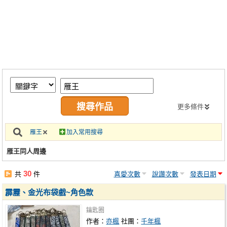
同人社團
工作委託
同人宣傳看板
繪圖藝廊
交流中心
攤位轉讓區
更多條件
會員功能選單
雁王
加入常用搜尋
會員中心
雁王同人周邊
註冊會員
30
共
件
喜愛次數
說讚次數
發表日期
登入
霹靂、金光布袋戲~角色款
鑰匙圈
作者：
亦楓
社團：
千年楓