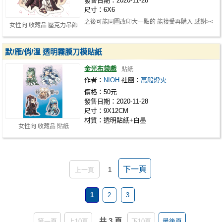
發售日期：2020-11-28
尺寸：6X6
之後可能同圖改印大一點的 能接受再購入 感謝><
女性向 收藏品 壓克力吊飾
默/雁/俏/溫 透明霧膜刀模貼紙
金光布袋戲
貼紙
作者：
NIOH
社團：
萬般燈火
價格：50元
發售日期：2020-11-28
尺寸：9X12CM
材質：透明貼紙+白墨
女性向 收藏品 貼紙
下一頁
上一頁
1
1
2
3
共 3 頁
第一頁
上10頁
下10頁
最後頁