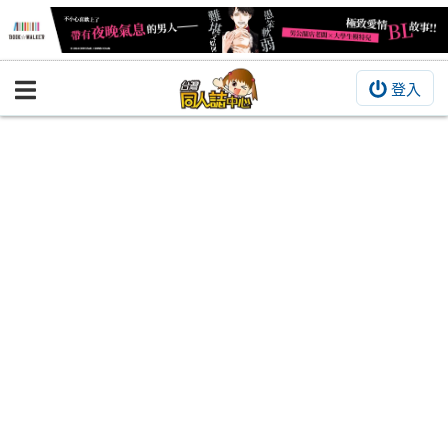
登入
BOOKY書集倉庫
同人作品
同人誌
同人周邊
同人數位作品
活動&消息
同人誌活動
最新消息
同人相關店家
宣傳&交流