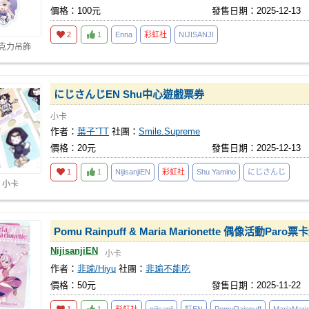
價格：100元
發售日期：2025-12-13
2
1
Enna
彩虹社
NIJISANJI
壓克力吊飾
にじさんじEN Shu中心遊戲票券
小卡
作者：
葉子ˇTT
社團：
Smile.Supreme
價格：20元
發售日期：2025-12-13
1
1
NijisanjiEN
彩虹社
Shu Yamino
にじさんじ
 小卡
Pomu Rainpuff & Maria Marionette 偶像活動Paro票
NijisanjiEN
小卡
作者：
非瑜/Hiyu
社團：
非瑜不能吃
價格：50元
發售日期：2025-11-22