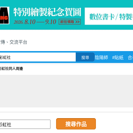
宣傳、交流平台
陰陽師
#貼紙
合
搜尋
彩虹社同人周邊