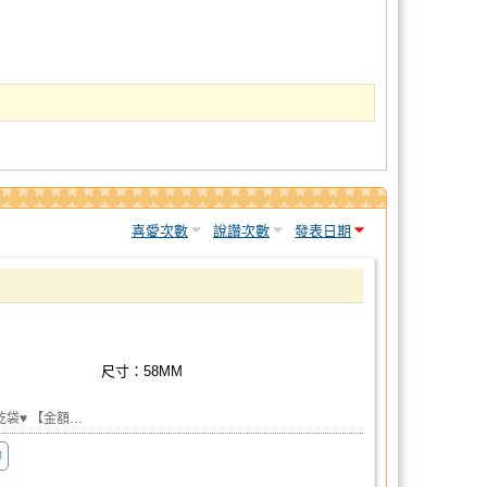
喜愛次數
說讚次數
發表日期
尺寸：58MM
乾袋♥ 【金額…
M