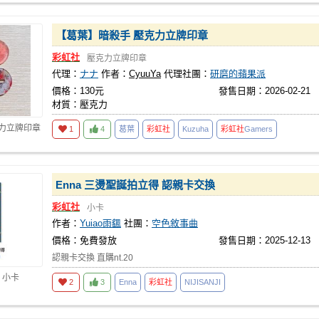
【葛葉】暗殺手 壓克力立牌印章
彩虹社
壓克力立牌印章
代理：
ナナ
作者：
CyuuYa
代理社團：
研磨的蘋果派
價格：130元
發售日期：2026-02-21
材質：壓克力
克力立牌印章
1
4
葛葉
彩虹社
Kuzuha
彩虹社
Gamers
Enna 三燙聖誕拍立得 認親卡交換
彩虹社
小卡
作者：
Yuiao雨颻
社團：
空色敘事曲
價格：免費發放
發售日期：2025-12-13
認親卡交換 直購nt.20
 小卡
2
3
Enna
彩虹社
NIJISANJI