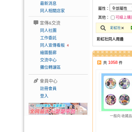
最新消息
屬性：
同人相關店家
其他：
可線上購
宣傳&交流
彩虹社
同人社團
工作委託
彩虹社同人周邊
同人宣傳看板
4
繪圖藝廊
交流中心
1058
共
件
攤位轉讓區
會員中心
註冊會員
登入
一般向 收藏品