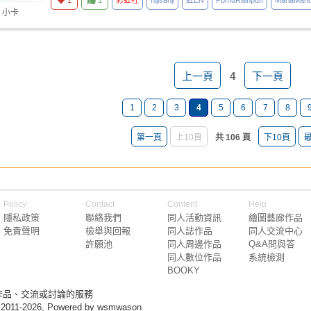
1
1
彩虹社
nijisanji
虹EN
PomuRainpuff
MariaMario
 小卡
上一頁
4
下一頁
1
2
3
4
5
6
7
8
第一頁
上10頁
共 106 頁
下10頁
Policy
Contact
Content
Help
隱私政策
聯絡我們
同人活動資訊
繪圖藝廊作品
免責聲明
檢舉與回報
同人誌作品
同人交流中心
許願池
同人周邊作品
Q&A問與答
同人數位作品
系統檢測
BOOKY
作品、交流或討論的服務
 2011-2026, Powered by wsmwason