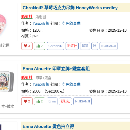
ChroNoiR 草莓巧克力吊飾 HoneyWorks medley
彩虹社
鑰匙圈
作者：
Yuiao雨颻
社團：
空色敘事曲
價格：120元
發售日期：2025-12-13
材質：pvc
 鑰匙圈
3
2
ChroNoiR
彩虹社
葛葉
叶
NIJISANJI
Enna Alouette 印章立牌+鐵盒套組
彩虹社
印章+鐵盒
作者：
Yuiao雨颻
社團：
空色敘事曲
價格：200元（Set:200元）
發售日期：2025-12-13
2
2
Enna
彩虹社
NIJISANJI
印章+鐵盒
Enna Alouette 燙色拍立得