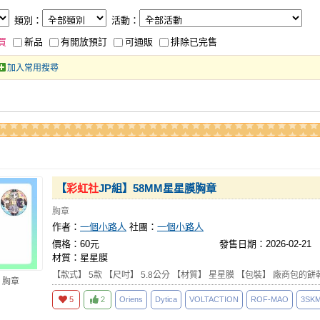
類別：
活動：
買
新品
有開放預訂
可通販
排除已完售
加入常用搜尋
【
彩虹社
JP組】58MM星星膜胸章
胸章
作者：
一個小路人
社團：
一個小路人
價格：60元
發售日期：2026-02-21
材質：星星膜
【款式】 5款 【尺吋】 5.8公分 【材質】 星星膜 【包裝】 廠商包的餅
 胸章
5
2
Oriens
Dytica
VOLTACTION
ROF-MAO
3SK