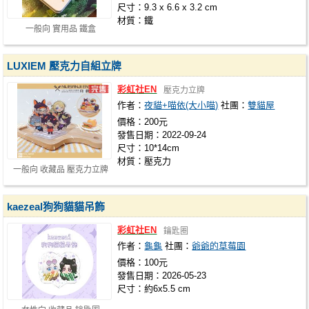
尺寸：9.3 x 6.6 x 3.2 cm
材質：鐵
一般向 實用品 鐵盒
LUXIEM 壓克力自組立牌
彩虹社EN
壓克力立牌
作者：
夜貓+喵依(大小喵)
社團：
雙貓屋
價格：200元
發售日期：2022-09-24
尺寸：10*14cm
材質：壓克力
一般向 收藏品 壓克力立牌
kaezeal狗狗貓貓吊飾
彩虹社EN
鑰匙圈
作者：
龜龜
社團：
爺爺的草莓園
價格：100元
發售日期：2026-05-23
尺寸：約6x5.5 cm