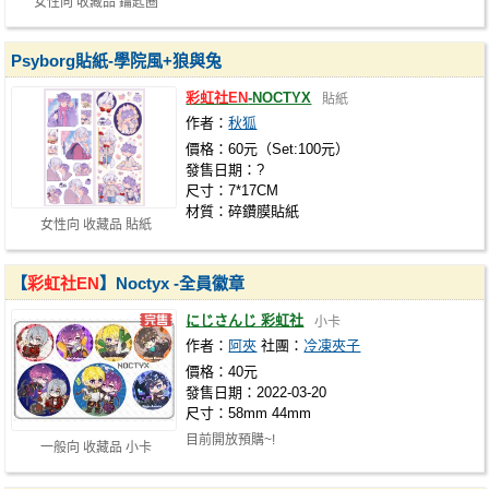
女性向 收藏品 鑰匙圈
Psyborg貼紙-學院風+狼與兔
彩虹社EN
-NOCTYX
貼紙
作者：
秋狐
價格：60元（Set:100元）
發售日期：?
尺寸：7*17CM
材質：碎鑽膜貼紙
女性向 收藏品 貼紙
【
彩虹社EN
】Noctyx -全員徽章
にじさんじ 彩虹社
小卡
作者：
阿夾
社團：
冷凍夾子
價格：40元
發售日期：2022-03-20
尺寸：58mm 44mm
目前開放預購~!
一般向 收藏品 小卡