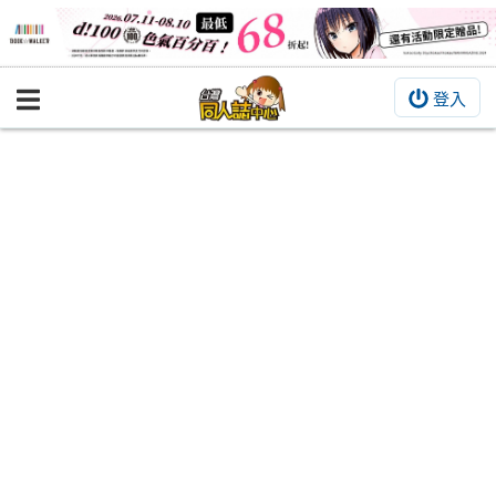
登入
BOOKY書集倉庫
同人作品
同人誌
同人周邊
同人數位作品
活動&消息
同人誌活動
最新消息
同人相關店家
宣傳&交流