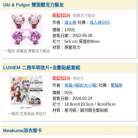
Uki & Fulgur 雙面壓克力飯友
彩虹社EN
厚壓克力飯友
作者：
滅火器
社團：
成人器SKK
價格：120元
發售日期：2022-05-28
尺寸：5x5 cm 厚度約8mm
材質：厚壓克力
一般向 收藏品 厚壓克力飯友
LUXIEM 二周年明信片+全斷貼紙套組
彩虹社EN
明信片
作者：
夜貓+喵依(大小喵)
社團：
雙貓屋
價格：50元
發售日期：2024-02-24
尺寸：14.8cmX10.5cm / 8cmX5cm
材質：星河紙 / 銀河膜全斷貼紙
一般向 文具用品 明信片
Ikeakuma浴衣套卡