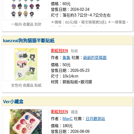
價格：60元
發售日期：2024-02-24
尺寸：落在約3.7公分~4.7公分左右
＊價格：60元/個，場次現場買5送1 ＊一律單面，
一般向 收藏品 別針
雙層壓克力中間夾防水紙 ＊會附1個2…
kaezeal狗狗貓貓半斷貼紙
彩虹社EN
貼紙
作者：
龜龜
社團：
爺爺的草莓園
價格：50元
發售日期：2026-05-23
尺寸：10x14cm
材質：銅板貼紙+銀河膜
女性向 收藏品 貼紙
Ver小鐵盒
彩虹社EN
鐵盒
作者：
MayC
社團：
日月觀測站
價格：180元
發售日期：2026-08-09