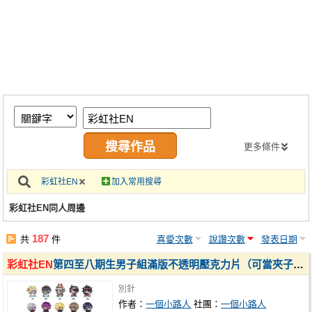
同人社團
工作委託
同人宣傳看板
繪圖藝廊
交流中心
攤位轉讓區
更多條件
會員功能選單
彩虹社EN
加入常用搜尋
會員中心
彩虹社EN同人周邊
註冊會員
187
共
件
喜愛次數
說讚次數
發表日期
登入
彩虹社EN
第四至八期生男子組滿版不透明壓克力片（可當夾子或別針）
別針
作者：
一個小路人
社團：
一個小路人