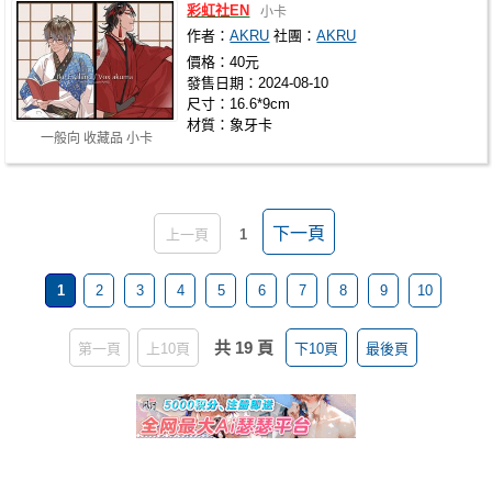
彩虹社EN
小卡
作者：
AKRU
社團：
AKRU
價格：40元
發售日期：2024-08-10
尺寸：16.6*9cm
材質：象牙卡
一般向 收藏品 小卡
下一頁
上一頁
1
1
2
3
4
5
6
7
8
9
10
共 19 頁
第一頁
上10頁
下10頁
最後頁