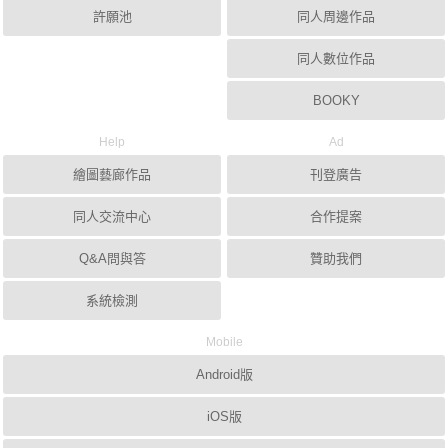
許願池
同人周邊作品
同人數位作品
BOOKY
Help
Ad
繪圖藝廊作品
刊登廣告
同人交流中心
合作提案
Q&A問與答
贊助我們
系統檢測
Mobile
Android版
iOS版