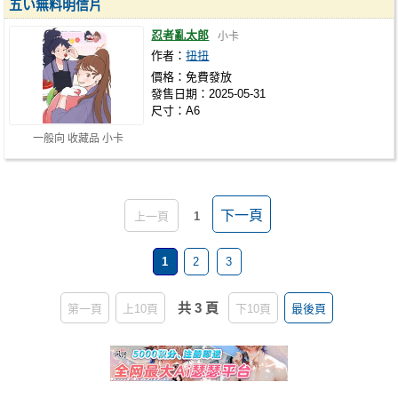
五い無料明信片
忍者亂太郎
小卡
作者：
扭扭
價格：免費發放
發售日期：2025-05-31
尺寸：A6
一般向 收藏品 小卡
下一頁
上一頁
1
1
2
3
共 3 頁
第一頁
上10頁
下10頁
最後頁