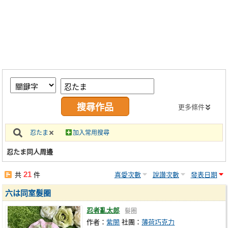
同人社團
工作委託
同人宣傳看板
繪圖藝廊
交流中心
攤位轉讓區
更多條件
會員功能選單
忍たま
加入常用搜尋
會員中心
忍たま同人周邊
註冊會員
21
共
件
喜愛次數
說讚次數
發表日期
登入
六は同室髮圈
忍者亂太郎
髮圈
作者：
紫闇
社團：
薄荷巧克力