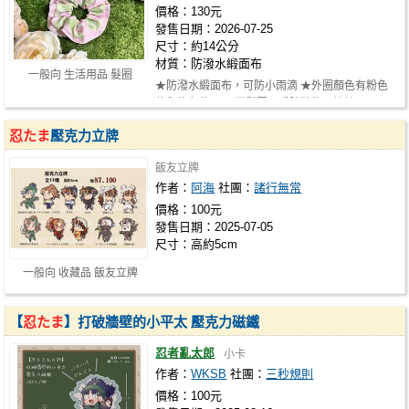
價格：130元
發售日期：2026-07-25
尺寸：約14公分
材質：防潑水緞面布
一般向 生活用品 髮圈
★防潑水緞面布，可防小雨滴 ★外圈顏色有粉色
款和綠色款 ★可當髮圈、手腕裝飾、娃娃…
忍たま
壓克力立牌
飯友立牌
作者：
阿海
社團：
諸行無常
價格：100元
發售日期：2025-07-05
尺寸：高約5cm
一般向 收藏品 飯友立牌
【
忍たま
】打破牆壁的小平太 壓克力磁鐵
忍者亂太郎
小卡
作者：
WKSB
社團：
三秒規則
價格：100元