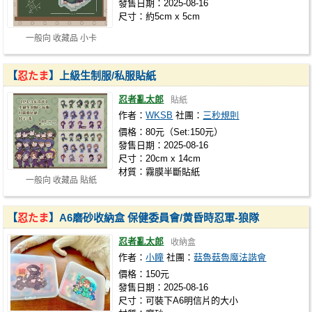
發售日期：2025-08-16
尺寸：約5cm x 5cm
一般向 收藏品 小卡
【
忍たま
】上級生制服/私服貼紙
忍者亂太郎
貼紙
作者：
WKSB
社團：
三秒規則
價格：80元（Set:150元）
發售日期：2025-08-16
尺寸：20cm x 14cm
材質：霧膜半斷貼紙
一般向 收藏品 貼紙
【
忍たま
】A6磨砂收納盒 保健委員會/黄昏時忍軍-狼隊
忍者亂太郎
收納盒
作者：
小瞳
社團：
菇魯菇魯魔法諧會
價格：150元
發售日期：2025-08-16
尺寸：可裝下A6明信片的大小