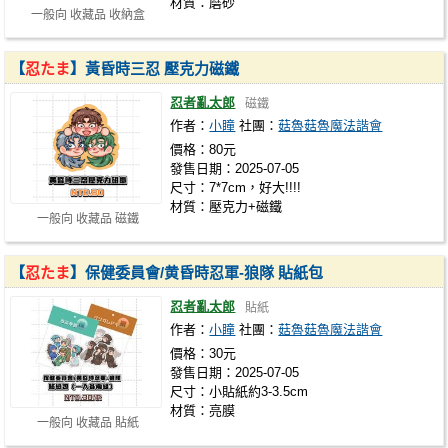
材質：磨砂
一般向 收藏品 收納盒
【
忍たま
】黃昏時三忍 壓克力磁鐵
忍者亂太郎
磁鐵
作者：
小瞳
社團：
菇魯菇魯魔法諧會
價格：80元
發售日期：2025-07-05
尺寸：7*7cm，好大!!!!
材質：壓克力+磁鐵
一般向 收藏品 磁鐵
【
忍たま
】保健委員會/黄昏時忍軍-狼隊 貼紙包
忍者亂太郎
貼紙
作者：
小瞳
社團：
菇魯菇魯魔法諧會
價格：30元
發售日期：2025-07-05
尺寸：小貼紙約3-3.5cm
材質：亮膜
一般向 收藏品 貼紙