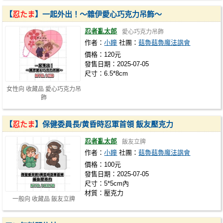
【
忍たま
】一起外出！～雜伊愛心巧克力吊飾～
忍者亂太郎
愛心巧克力吊飾
作者：
小瞳
社團：
菇魯菇魯魔法諧會
價格：120元
發售日期：2025-07-05
尺寸：6.5*8cm
女性向 收藏品 愛心巧克力吊
飾
【
忍たま
】保健委員長/黄昏時忍軍首領 飯友壓克力
忍者亂太郎
飯友立牌
作者：
小瞳
社團：
菇魯菇魯魔法諧會
價格：100元
發售日期：2025-07-05
尺寸：5*5cm內
材質：壓克力
一般向 收藏品 飯友立牌