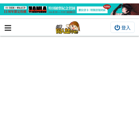
登入
BOOKY書集倉庫
同人作品
同人誌
同人周邊
同人數位作品
活動&消息
同人誌活動
最新消息
同人相關店家
宣傳&交流