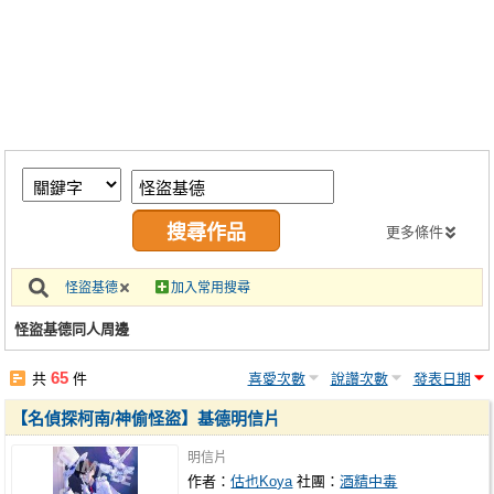
同人社團
工作委託
同人宣傳看板
繪圖藝廊
交流中心
攤位轉讓區
更多條件
會員功能選單
怪盜基德
加入常用搜尋
會員中心
怪盜基德同人周邊
註冊會員
65
共
件
喜愛次數
說讚次數
發表日期
登入
【名偵探柯南/神偷怪盜】基德明信片
明信片
作者：
估也Koya
社團：
酒精中毒