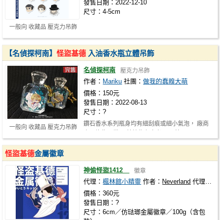
發售日期：2022-12-10
尺寸：4-5cm
一般向 收藏品 壓克力吊飾
【名偵探柯南】
怪盜基德
入油香水瓶立體吊飾
名偵探柯南
壓克力吊飾
作者：
Mariku
社團：
做我的蠢糗大萌
價格：150元
發售日期：2022-08-13
尺寸：?
鑽石香水系列瓶身均有細刮痕或細小氣泡， 廠商
一般向 收藏品 壓克力吊飾
表示均為正常， 若較為在意者， 可等…
怪盜基德
金屬徽章
神偷怪盜1412
徽章
代理：
楓林館小精靈
作者：
Neverland
代理社團：
價格：360元
發售日期：?
尺寸：6cm／仿琺瑯金屬徽章／100g（含包