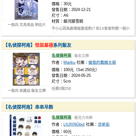
價格：30元
發售日期：2024-12-21
尺寸：A6
材質：銀河膜雪銅
一般向 文具用品 明信片
不小心因為劇場版變成粉(? 前1X張會附贈一個小
贈品
【名偵探柯南】
怪盜基德
系列飯友
名偵探柯南
飯友立牌
作者：
Mariku
社團：
做我的蠢糗大萌
價格：100元（Set:250元）
發售日期：2024-05-25
尺寸：5cm
任選3個250
一般向 收藏品 飯友立牌
【名偵探柯南】串串吊飾
名偵探柯南
壓克力吊飾
作者：
LIUXINGbot
社團：
流星街
價格：60元