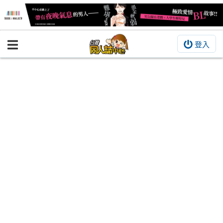
登入
BOOKY書集倉庫
同人作品
同人誌
同人周邊
同人數位作品
活動&消息
同人誌活動
最新消息
同人相關店家
宣傳&交流