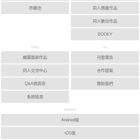
許願池
同人周邊作品
同人數位作品
BOOKY
Help
Ad
繪圖藝廊作品
刊登廣告
同人交流中心
合作提案
Q&A問與答
贊助我們
系統檢測
Mobile
Android版
iOS版