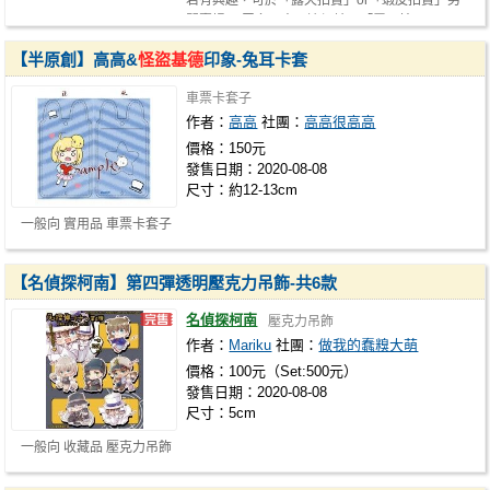
若有興趣，可於「露天拍賣」or「蝦皮拍賣」另
開賣場。 眾多同人周邊煩請至「露天拍…
【半原創】高高&
怪盜基德
印象-兔耳卡套
車票卡套子
作者：
高高
社團：
高高很高高
價格：150元
發售日期：2020-08-08
尺寸：約12-13cm
一般向 實用品 車票卡套子
【名偵探柯南】第四彈透明壓克力吊飾-共6款
名偵探柯南
壓克力吊飾
作者：
Mariku
社團：
做我的蠢糗大萌
價格：100元（Set:500元）
發售日期：2020-08-08
尺寸：5cm
一般向 收藏品 壓克力吊飾