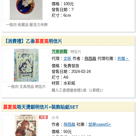
價格：100元
發售日期：?
尺寸：6cm
一般向 收藏品 壓克力吊飾
【消費禮】乙香
慕夏風
明信片
咒術迴戰
明信片
代理：
文昕
作者：
飛西啟
代理社團：
共燭。
價格：免費發放
發售日期：2024-02-24
尺寸：A6
材質：水彩紙
一般向 文具用品 明信片
購入乙香週邊皆贈1張（1單贈1）
慕夏風
啖天燙銀明信片+裝飾貼紙SET
小卡
作者：
飛西啟
社團：
部屋sweet5+
價格：50元