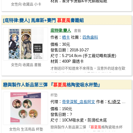
材質：象牙卡燙銀&平光銅板貼紙
女性向 收藏品 小卡
[底特律:變人] 馬庫斯+賽門
慕夏風
書籤組
底特律:變人
書籤
作者：
栖卡
社團：
四角歯科
價格：30元
發售日期：2018-10-27
尺寸：5.2*14.8cm (手工裁切略有誤差)
材質：400P 霧透卡
女性向 收藏品 書籤
才剛送印不知道來不來得及，沒意外的話會在歐
美翁上看到他們。 原本是學校作業被我…
戀與製作人新品第三彈 『
慕夏風
格陶瓷吸水杯墊』
杯墊
代理：
帝皇深藍_店長阿文
作者：
K.I奇艾
代理
價格：150元
發售日期：?
尺寸：10CM吸水瓷，防滑松木底
戀與製作人新品第三彈 『
慕夏風
格陶瓷吸水杯
女性向 生活用品 杯墊