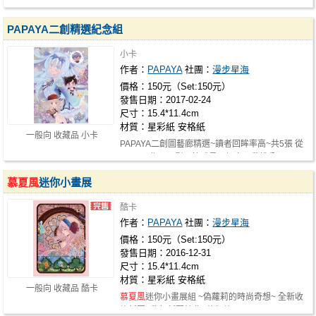
墊』 尺寸：10CM吸水瓷，防滑松木底 材…
PAPAYA二創精選紀念組
小卡
作者：
PAPAYA
社團：
漫步星海
價格：150元（Set:150元）
發售日期：2017-02-24
尺寸：15.4*11.4cm
材質：星彩紙 安格紙
一般向 收藏品 小卡
PAPAYA二創圖藝廊精選~讀者回眸率高~共5張 從
CLAMP作品、影子籃球員、初音、雞排公…
慕夏風
迷你小畫展
酷卡
作者：
PAPAYA
社團：
漫步星海
價格：150元（Set:150元）
發售日期：2016-12-31
尺寸：15.4*11.4cm
材質：星彩紙 安格紙
一般向 收藏品 酷卡
慕夏風
迷你小畫展組 ~偽蘿莉的時尚奇想~ 全新收
錄新圖+雞年新圖特典+花絮共6張