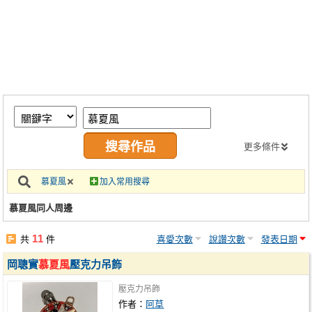
同人社團
工作委託
同人宣傳看板
繪圖藝廊
交流中心
攤位轉讓區
更多條件
會員功能選單
慕夏風
加入常用搜尋
會員中心
慕夏風同人周邊
註冊會員
11
共
件
喜愛次數
說讚次數
發表日期
登入
岡聰實
慕夏風
壓克力吊飾
壓克力吊飾
作者：
阿草