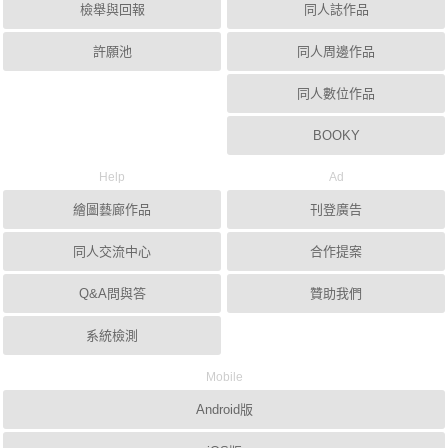
檢舉與回報
同人誌作品
許願池
同人周邊作品
同人數位作品
BOOKY
Help
Ad
繪圖藝廊作品
刊登廣告
同人交流中心
合作提案
Q&A問與答
贊助我們
系統檢測
Mobile
Android版