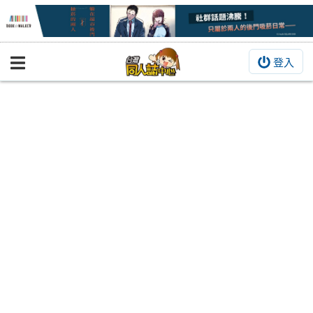
登入
BOOKY書集倉庫
同人作品
同人誌
同人周邊
同人數位作品
活動&消息
同人誌活動
最新消息
同人相關店家
宣傳&交流