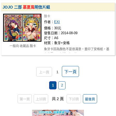
JOJO 二部
慕夏風
明信片組
酷卡
作者：
EXI
價格：30元
發售日期：2014-08-09
尺寸：A6
材質：象牙+安格
一般向 收藏品 酷卡
象牙卡因為顏色不是很滿意，重印了安格紙，基
本上是買一組送一組!(艸
下一頁
上一頁
1
1
2
共 2 頁
第一頁
上10頁
下10頁
最後頁